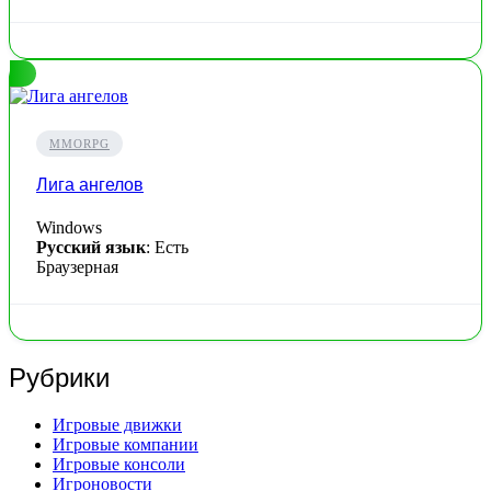
MMORPG
Лига ангелов
Windows
Русский язык
: Есть
Браузерная
Рубрики
Игровые движки
Игровые компании
Игровые консоли
Игроновости