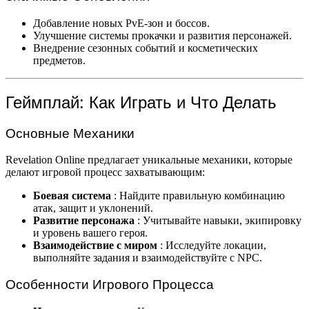
Добавление новых PvE-зон и боссов.
Улучшение системы прокачки и развития персонажей.
Внедрение сезонных событий и косметических
предметов.
Геймплай: Как Играть и Что Делать
Основные Механики
Revelation Online предлагает уникальные механики, которые
делают игровой процесс захватывающим:
Боевая система
: Найдите правильную комбинацию
атак, защит и уклонений.
Развитие персонажа
: Учитывайте навыки, экипировку
и уровень вашего героя.
Взаимодействие с миром
: Исследуйте локации,
выполняйте задания и взаимодействуйте с NPC.
Особенности Игрового Процесса