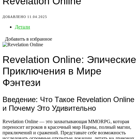
Revelation Online
ДОБАВЛЕНО 11.04.2025
Детали
Добавить в избранное
Revelation Online: Эпические
Приключения в Мире
Фэнтези
Введение: Что Такое Revelation Online
и Почему Это Удивительно
Revelation Online — это захватывающая MMORPG, которая
переносит игроков в красочный мир Нарны, полный магии,
приключений и сражений. Представьте себе возможность
исследовать огромные открытые локации, летать на драконах,