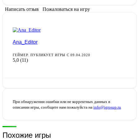
Написать отзыв
Пожаловаться на игру
Ana_Editor
ГЕЙМЕР. ПУБЛИКУЕТ ИГРЫ С 09.04.2020
5,0
(11)
При обнаружении ошибки или не корректных данных в
описании игры, сообщите нам пожалуйста на
info@igrosup.ru
Похожие игры