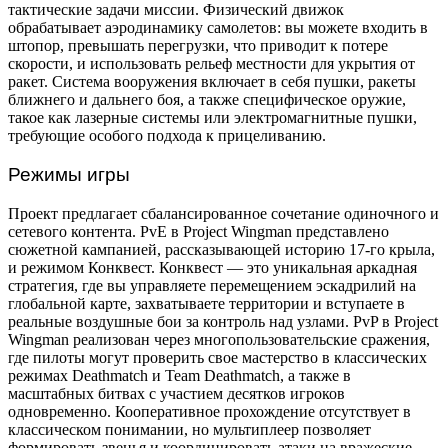
тактические задачи миссии. Физический движок
обрабатывает аэродинамику самолетов: вы можете входить в
штопор, превышать перегрузки, что приводит к потере
скорости, и использовать рельеф местности для укрытия от
ракет. Система вооружения включает в себя пушки, ракеты
ближнего и дальнего боя, а также специфическое оружие,
такое как лазерные системы или электромагнитные пушки,
требующие особого подхода к прицеливанию.
Режимы игры
Проект предлагает сбалансированное сочетание одиночного и
сетевого контента. PvE в Project Wingman представлено
сюжетной кампанией, рассказывающей историю 17-го крыла,
и режимом Конквест. Конквест — это уникальная аркадная
стратегия, где вы управляете перемещением эскадрилий на
глобальной карте, захватываете территории и вступаете в
реальные воздушные бои за контроль над узлами. PvP в Project
Wingman реализован через многопользовательские сражения,
где пилоты могут проверить свое мастерство в классических
режимах Deathmatch и Team Deathmatch, а также в
масштабных битвах с участием десятков игроков
одновременно. Кооперативное прохождение отсутствует в
классическом понимании, но мультиплеер позволяет
формировать звенья и координировать атаки на вражеские