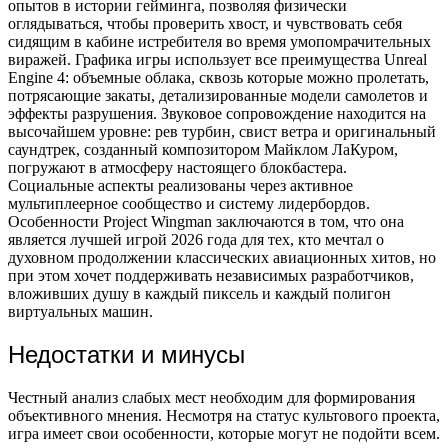
опытов в истории гейминга, позволяя физически
оглядываться, чтобы проверить хвост, и чувствовать себя
сидящим в кабине истребителя во время умопомрачительных
виражей. Графика игры использует все преимущества Unreal
Engine 4: объемные облака, сквозь которые можно пролетать,
потрясающие закаты, детализированные модели самолетов и
эффекты разрушения. Звуковое сопровождение находится на
высочайшем уровне: рев турбин, свист ветра и оригинальный
саундтрек, созданный композитором Майклом ЛаКуром,
погружают в атмосферу настоящего блокбастера.
Социальные аспекты реализованы через активное
мультиплеерное сообщество и систему лидербордов.
Особенности Project Wingman заключаются в том, что она
является лучшей игрой 2026 года для тех, кто мечтал о
духовном продолжении классических авиационных хитов, но
при этом хочет поддерживать независимых разработчиков,
вложивших душу в каждый пиксель и каждый полигон
виртуальных машин.
Недостатки и минусы
Честный анализ слабых мест необходим для формирования
объективного мнения. Несмотря на статус культового проекта,
игра имеет свои особенности, которые могут не подойти всем.