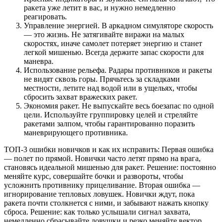
ракета уже летит в вас, и нужно немедленно
реагировать.
Управление энергией. В аркадном симуляторе скорость
— это жизнь. Не затягивайте виражи на малых
скоростях, иначе самолет потеряет энергию и станет
легкой мишенью. Всегда держите запас скорости для
маневра.
Использование рельефа. Радары противников и ракеты
не видят сквозь горы. Прячьтесь за складками
местности, летите над водой или в ущельях, чтобы
сбросить захват вражеских ракет.
Экономия ракет. Не выпускайте весь боезапас по одной
цели. Используйте группировку целей и стреляйте
ракетами залпом, чтобы гарантированно поразить
маневрирующего противника.
ТОП-3 ошибки новичков и как их исправить: Первая ошибка
— полет по прямой. Новички часто летят прямо на врага,
становясь идеальной мишенью для ракет. Решение: постоянно
меняйте курс, совершайте бочки и развороты, чтобы
усложнить противнику прицеливание. Вторая ошибка —
игнорирование тепловых ловушек. Новички ждут, пока
ракета почти столкнется с ними, и забывают нажать кнопку
сброса. Решение: как только услышали сигнал захвата,
немедленно сбрасывайте ловушки и резко меняйте вектор