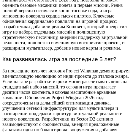
оценить базовые механики полета и первые миссии. Релиз
полной версии состоялся в конце того же года, и игра
мгновенно покорила сердца тысяч пилотов. Ключевые
обновления кардинально повлияли на игровой процесс:
разработчики добавили режим Конквест, который превратил
игру из набора отдельных миссий в полноценную
стратегическую песочницу, внерили поддержку виртуальной
реальности, полностью изменившую восприятие проекта, и
расширили мультиплеер, добавив новые карты и режимы.
Как развивалась игра за последние 5 лет?
За последние пять лет история Project Wingman демонстрирует
впечатляющую эволюцию от инди-проекта до эталона жанра.
Если на заре разработки игроки могли рассчитывать лишь на
стандартный набор миссий, то сегодня игра предлагает
десятки часов контента, включая масштабные аркадные
кампании. Обновления Project Wingman 2026 года
сосредоточены на дальнейшей оптимизации движка,
улучшении сетевой инфраструктуры для мультиплеера и
расширении поддержки гарнитур виртуальной реальности
нового поколения. Разработчики из Sector D2 активно
взаимодействуют с сообществом, внедряя предложенные
фанатами идеи по балансировке вооружения и добавляя