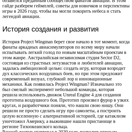
обзавелся преданным сообществом фанатов авиации. В этом
гайде разберем геймплей, советы для новичков и перспективы
игры в 2026 году, чтобы вы могли покорить небеса и стать
легендой авиации.
История создания и развития
История Project Wingman берет свое начало в тот момент, когда
фанаты аркадных авиасимуляторов по всему миру начали
испытывать легкий голод по новым масштабным проектам в
этом жанре. Австралийская независимая студия Sector D2,
состоящая из страстных энтузиастов и любителей авиации,
задалась амбициозной целью: создать игру, которая возродит
дух классических воздушных боев, но при этом предложит
современный визуал, глубокий лор и инновационные
механики. Как появилась Project Wingman? Изначально это
был смелый эксперимент небольшой команды, которая
решила использовать движок Unreal Engine 4 для создания
прототипа воздушного боя. Прототип произвел фурор в узких
кругах, и разработчики поняли, что нашли свою нишу. Они
решили не просто сделать игру про самолеты, а построить
целую вселенную с альтернативной историей, где катаклизм
уничтожил Америку, а выжившие нашли пристанище в
регионе Тихоокеанского кольца.
Ранний доступ стартовал в 2020 году, позволив игрокам