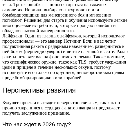
тяги. Третья ошибка — попытка драться на тяжелых
самолетах. Новички выбирают штурмовики или
бомбардировщики для маневренного боя и мгновенно
погибают. Решение: для старта и обучения используйте легкие
многоцелевые истребители, которые прощают ошибки и
обладают высокой маневренностью.
Лайфхаки: Один из главных лайфхаков, который используют
профессионалы — это маневр Нотчинг. Если в вас летит
полуактивная ракета с радарным наведением, развернитесь к
ней боком (перпендикулярно) и летите на малой высоте. Радар
ракеты потеряет вас на фоне помех от земли. Также помните,
что специфическое оружие, такое как TLS, требует удержания
цели в прицеле в течение нескольких секунд, поэтому
используйте его только по крупным, неповоротливым целям
вроде бомбардировщиков или кораблей.
Перспективы развития
Будущее проекта выглядит невероятно светлым, так как он
прочно закрепился в сердцах фанатов жанра и продолжает
получать заслуженное признание.
Что нас ждет в 2026 году?