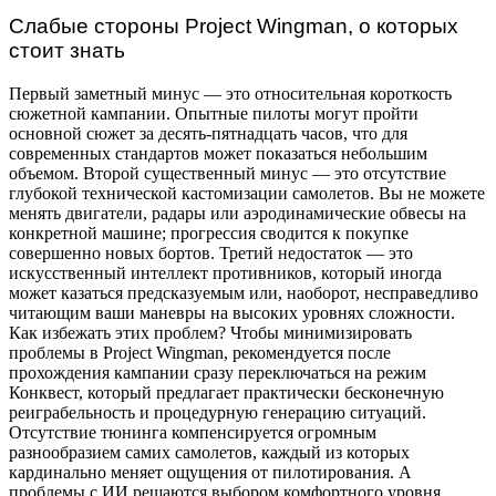
Слабые стороны Project Wingman, о которых
стоит знать
Первый заметный минус — это относительная короткость
сюжетной кампании. Опытные пилоты могут пройти
основной сюжет за десять-пятнадцать часов, что для
современных стандартов может показаться небольшим
объемом. Второй существенный минус — это отсутствие
глубокой технической кастомизации самолетов. Вы не можете
менять двигатели, радары или аэродинамические обвесы на
конкретной машине; прогрессия сводится к покупке
совершенно новых бортов. Третий недостаток — это
искусственный интеллект противников, который иногда
может казаться предсказуемым или, наоборот, несправедливо
читающим ваши маневры на высоких уровнях сложности.
Как избежать этих проблем? Чтобы минимизировать
проблемы в Project Wingman, рекомендуется после
прохождения кампании сразу переключаться на режим
Конквест, который предлагает практически бесконечную
реиграбельность и процедурную генерацию ситуаций.
Отсутствие тюнинга компенсируется огромным
разнообразием самих самолетов, каждый из которых
кардинально меняет ощущения от пилотирования. А
проблемы с ИИ решаются выбором комфортного уровня