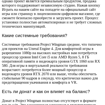
однако проект является премиальным продуктом, продажа
которого поддерживает независимую студию. Нажав кнопку
Играть на нашем сайте вы попадете на официальный сайт
игры или страницу в лицензионном цифровом магазине, где
сможете безопасно приобрести и загрузить проект. Процесс
установки полностью автоматизирован и не требует сложных
технических манипуляций.
Какие системные требования?
Системные требования Project Wingman средние, что типично
для проектов на Unreal Engine 4. Для комфортной игры в
разрешении 1080p на высоких настройках вам потребуется
процессор уровня Intel Core i5 или AMD Ryzen 5, 8 ГБ
оперативной памяти и видеокарта уровня GTX 1060 или RX
580. Для игры в виртуальной реальности требования
возрастают: потребуется более мощный процессор и
видеокарта уровня RTX 2070 или выше, чтобы обеспечить
стабильные 90 кадров в секунду, что критически важно для
предотвращения укачивания и комфорта в VR.
Есть ли донат и как он влияет на баланс?
Донат в Project Wingman полностью отсутствует в формате
pay-to-win. Это классическая одиночная и мультиплеерная