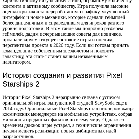
харизматичному визуальному стилю, огромному количеству
контента и активному сообществу. Игра получила высокие
оценки критиков за переработанную графику, улучшенный
интерфейс и новые механики, которые сделали геймплей
более динамичным и справедливым для игроков разного
уровня подготовки. В этом гайде мы подробно разберем
геймплей, дадим исчерпывающие советы для новичков,
проанализируем текущее состояние игры и оценим
перспективы проекта в 2026 году. Если вы готовы принять
командование собственным звездолетом и покорить
галактику, эта статья станет вашим незаменимым
навигатором.
История создания и развития Pixel
Starships 2
История Pixel Starships 2 неразрывно связана с успехом
оригинальной игры, выпущенной студией SavySoda еще в
2014 году. Оригинальный Pixel Starships стал пионером жанра
космических менеджеров на мобильных устройствах, собрав
миллионы преданных фанатов по всему миру. Однако со
временем движок игры устарел, а технические ограничения
начали мешать реализации новых амбициозных идей
разработчиков.