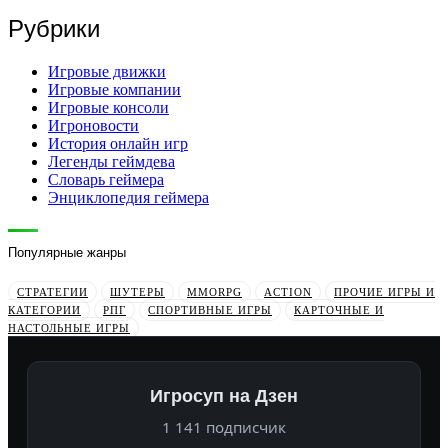
Рубрики
Игровые движки
Игровые компании
Игровые консоли
Игроновости
История онлайн игр
Легенды геймдева
Словарь геймера
Энциклопедия геймера
Популярные жанры
СТРАТЕГИИ
ШУТЕРЫ
MMORPG
ACTION
ПРОЧИЕ ИГРЫ И
КАТЕГОРИИ
РПГ
СПОРТИВНЫЕ ИГРЫ
КАРТОЧНЫЕ И
НАСТОЛЬНЫЕ ИГРЫ
Игросуп на Дзен
1 141 подписчик