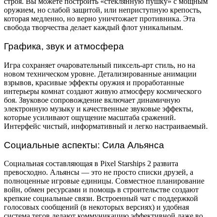
строя. Вы можете построить «стеклянную пушку» с мощным
оружием, но слабой защитой, или неприступную крепость,
которая медленно, но верно уничтожает противника. Эта
свобода творчества делает каждый флот уникальным.
Графика, звук и атмосфера
Игра сохраняет очаровательный пиксель-арт стиль, но на
новом техническом уровне. Детализированные анимации
взрывов, красивые эффекты оружия и проработанные
интерьеры комнат создают живую атмосферу космического
боя. Звуковое сопровождение включает динамичную
электронную музыку и качественные звуковые эффекты,
которые усиливают ощущение масштаба сражений.
Интерфейс чистый, информативный и легко настраиваемый.
Социальные аспекты: Сила Альянса
Социальная составляющая в Pixel Starships 2 развита
превосходно. Альянсы — это не просто списки друзей, а
полноценные игровые единицы. Совместное планирование
войн, обмен ресурсами и помощь в строительстве создают
крепкие социальные связи. Встроенный чат с поддержкой
голосовых сообщений (в некоторых версиях) и удобная
система тегов делают коммуникацию эффективной даже во