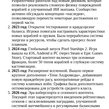
Разработчики работали над новым движком, который
позволил реализовать сложную физику повреждений
кораблей и улучшенный ИИ экипажа. Сообщество
активно обсуждало концепцию «наследия»,
позволяющую перенести некоторые достижения из
первой части.
2023 год:
Открытое тестирование и краудсорсинг
баланса. Игроки помогали настраивать характеристики
новых кораблей и оружия. Была переработана система
энергии и ресурсов, чтобы сделать прогресс более
плавным.
2024 год:
Глобальный запуск Pixel Starships 2. Игра
вышла на iOS, Android и PC (через Steam и Epic Games
Store). Стартовый контент включал три основные
фракции, более 50 типов кораблей и глубокую систему
кастомизации.
2025 год:
Расширение вселенной. Вышло первое
крупное дополнение «Тени Андромеды», добавившее
новую враждебную расу, кооперативные рейды и
систему клановых войн. Графика была дополнительно
оптимизирована для устройств среднего класса.
2026 год:
Эра киберспорта и сезонного контента.
Текущий этап характеризуется введением рейтинговых
сезонов с эксклюзивными наградами, улучшенной
системой матчмейкинга и регулярными балансными