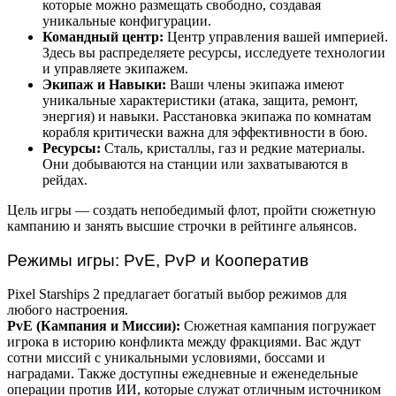
которые можно размещать свободно, создавая
уникальные конфигурации.
Командный центр:
Центр управления вашей империей.
Здесь вы распределяете ресурсы, исследуете технологии
и управляете экипажем.
Экипаж и Навыки:
Ваши члены экипажа имеют
уникальные характеристики (атака, защита, ремонт,
энергия) и навыки. Расстановка экипажа по комнатам
корабля критически важна для эффективности в бою.
Ресурсы:
Сталь, кристаллы, газ и редкие материалы.
Они добываются на станции или захватываются в
рейдах.
Цель игры — создать непобедимый флот, пройти сюжетную
кампанию и занять высшие строчки в рейтинге альянсов.
Режимы игры: PvE, PvP и Кооператив
Pixel Starships 2 предлагает богатый выбор режимов для
любого настроения.
PvE (Кампания и Миссии):
Сюжетная кампания погружает
игрока в историю конфликта между фракциями. Вас ждут
сотни миссий с уникальными условиями, боссами и
наградами. Также доступны ежедневные и еженедельные
операции против ИИ, которые служат отличным источником