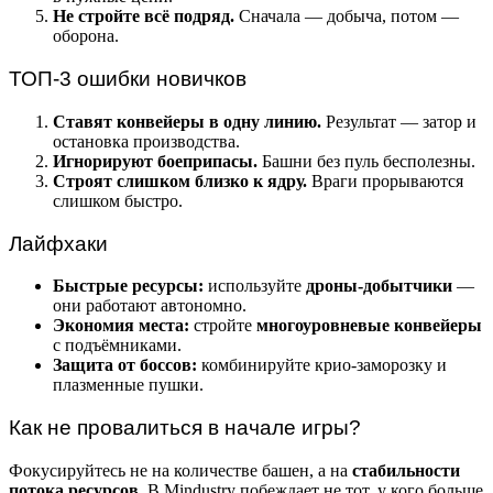
Не стройте всё подряд.
Сначала — добыча, потом —
оборона.
ТОП-3 ошибки новичков
Ставят конвейеры в одну линию.
Результат — затор и
остановка производства.
Игнорируют боеприпасы.
Башни без пуль бесполезны.
Строят слишком близко к ядру.
Враги прорываются
слишком быстро.
Лайфхаки
Быстрые ресурсы:
используйте
дроны-добытчики
—
они работают автономно.
Экономия места:
стройте
многоуровневые конвейеры
с подъёмниками.
Защита от боссов:
комбинируйте крио-заморозку и
плазменные пушки.
Как не провалиться в начале игры?
Фокусируйтесь не на количестве башен, а на
стабильности
потока ресурсов
. В Mindustry побеждает не тот, у кого больше