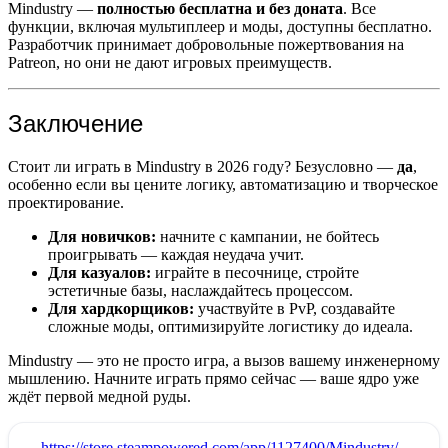
Mindustry —
полностью бесплатна и без доната
. Все
функции, включая мультиплеер и моды, доступны бесплатно.
Разработчик принимает добровольные пожертвования на
Patreon, но они не дают игровых преимуществ.
Заключение
Стоит ли играть в Mindustry в 2026 году? Безусловно —
да
,
особенно если вы цените логику, автоматизацию и творческое
проектирование.
Для новичков:
начните с кампании, не бойтесь
проигрывать — каждая неудача учит.
Для казуалов:
играйте в песочнице, стройте
эстетичные базы, наслаждайтесь процессом.
Для хардкорщиков:
участвуйте в PvP, создавайте
сложные моды, оптимизируйте логистику до идеала.
Mindustry — это не просто игра, а вызов вашему инженерному
мышлению. Начните играть прямо сейчас — ваше ядро уже
ждёт первой медной руды.
:
https://store.steampowered.com/app/1127400/Mindustry/