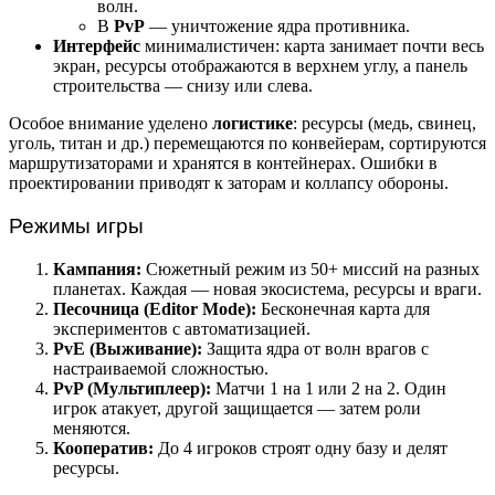
волн.
В
PvP
— уничтожение ядра противника.
Интерфейс
минималистичен: карта занимает почти весь
экран, ресурсы отображаются в верхнем углу, а панель
строительства — снизу или слева.
Особое внимание уделено
логистике
: ресурсы (медь, свинец,
уголь, титан и др.) перемещаются по конвейерам, сортируются
маршрутизаторами и хранятся в контейнерах. Ошибки в
проектировании приводят к заторам и коллапсу обороны.
Режимы игры
Кампания:
Сюжетный режим из 50+ миссий на разных
планетах. Каждая — новая экосистема, ресурсы и враги.
Песочница (Editor Mode):
Бесконечная карта для
экспериментов с автоматизацией.
PvE (Выживание):
Защита ядра от волн врагов с
настраиваемой сложностью.
PvP (Мультиплеер):
Матчи 1 на 1 или 2 на 2. Один
игрок атакует, другой защищается — затем роли
меняются.
Кооператив:
До 4 игроков строят одну базу и делят
ресурсы.