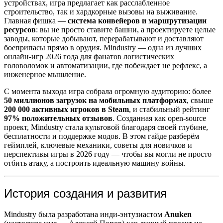
устройствах, игра предлагает как расслабленное
строительство, так и хардкорные вызовы на выживание.
Главная фишка —
система конвейеров и маршрутизации
ресурсов
: вы не просто ставите башни, а проектируете целые
заводы, которые добывают, перерабатывают и доставляют
боеприпасы прямо в орудия. Mindustry — одна из лучших
онлайн-игр 2026 года для фанатов логистических
головоломок и автоматизации, где побеждает не рефлекс, а
инженерное мышление.
С момента выхода игра собрала огромную аудиторию: более
50 миллионов загрузок на мобильных платформах
, свыше
200 000 активных игроков в Steam
, и стабильный рейтинг
97% положительных отзывов
. Созданная как open-source
проект, Mindustry стала культовой благодаря своей глубине,
бесплатности и поддержке модов. В этом гайде разберём
геймплей, ключевые механики, советы для новичков и
перспективы игры в 2026 году — чтобы вы могли не просто
отбить атаку, а построить идеальную машину войны.
История создания и развития
Mindustry была разработана инди-энтузиастом
Anuken