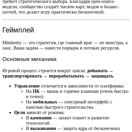
требует стратегического выбора. Благодаря open-source-
модели, сообщество создаёт тысячи карт, модов и баланс-
патчей, что делает игру практически бесконечной.
Геймплей
Mindustry — это стратегия, где главный враг — не монстры, а
хаос. Ваша задача — навести порядок в потоках ресурсов.
Основные механики
Игровой процесс строится вокруг цикла:
добывать →
транспортировать → перерабатывать → защищать
.
Управление
отличается в зависимости от платформы:
На
ПК
— мышь и горячие клавиши (очень быстро
и точно).
На
мобильных
— сенсорный интерфейс с
панелью быстрого строительства.
Цели
зависят от режима:
В
кампании
— захват планет и развитие
технологий.
В
выживании
— защита ядра от бесконечных