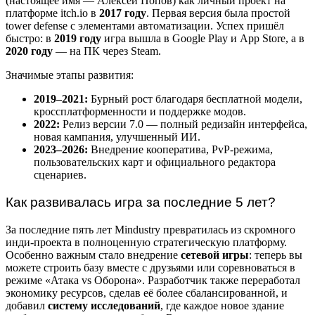
(настоящее имя — Алексей Попов) как личный проект на
платформе itch.io в
2017 году
. Первая версия была простой
tower defense с элементами автоматизации. Успех пришёл
быстро: в
2019 году
игра вышла в Google Play и App Store, а в
2020 году
— на ПК через Steam.
Значимые этапы развития:
2019–2021:
Бурный рост благодаря бесплатной модели,
кроссплатформенности и поддержке модов.
2022:
Релиз версии 7.0 — полный редизайн интерфейса,
новая кампания, улучшенный ИИ.
2023–2026:
Внедрение кооператива, PvP-режима,
пользовательских карт и официального редактора
сценариев.
Как развивалась игра за последние 5 лет?
За последние пять лет Mindustry превратилась из скромного
инди-проекта в полноценную стратегическую платформу.
Особенно важным стало внедрение
сетевой игры
: теперь вы
можете строить базу вместе с друзьями или соревноваться в
режиме «Атака vs Оборона». Разработчик также переработал
экономику ресурсов, сделав её более сбалансированной, и
добавил
систему исследований
, где каждое новое здание