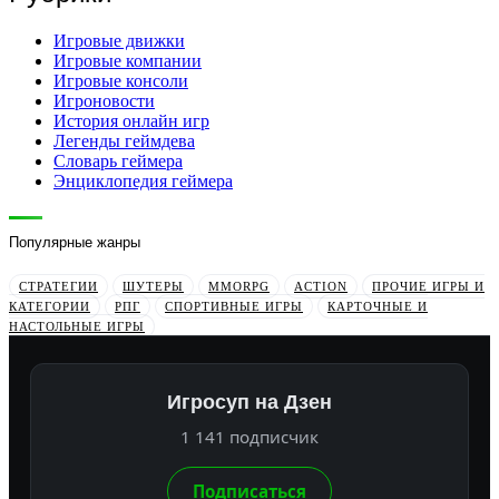
Игровые движки
Игровые компании
Игровые консоли
Игроновости
История онлайн игр
Легенды геймдева
Словарь геймера
Энциклопедия геймера
Популярные жанры
СТРАТЕГИИ
ШУТЕРЫ
MMORPG
ACTION
ПРОЧИЕ ИГРЫ И
КАТЕГОРИИ
РПГ
СПОРТИВНЫЕ ИГРЫ
КАРТОЧНЫЕ И
НАСТОЛЬНЫЕ ИГРЫ
Игросуп на Дзен
1 141 подписчик
Подписаться