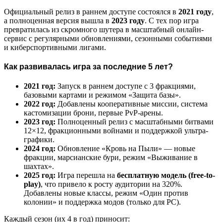
Официальный релиз в раннем доступе состоялся в
2021 году
,
а полноценная версия вышла в
2023 году
. С тех пор игра
превратилась из скромного шутера в масштабный онлайн-
сервис с регулярными обновлениями, сезонными событиями
и киберспортивными лигами.
Как развивалась игра за последние 5 лет?
2021 год:
Запуск в раннем доступе с 3 фракциями,
базовыми картами и режимом «Защита базы».
2022 год:
Добавлены кооперативные миссии, система
кастомизации брони, первые PvP-арены.
2023 год:
Полноценный релиз с масштабными битвами
12×12, фракционными войнами и поддержкой ультра-
графики.
2024 год:
Обновление «Кровь на Пыли» — новые
фракции, марсианские бури, режим «Выживание в
шахтах».
2025 год:
Игра перешла на
бесплатную модель (free-to-
play)
, что привело к росту аудитории на 320%.
Добавлены новые классы, режим «Один против
колонии» и поддержка модов (только для PC).
Каждый сезон (их 4 в год) приносит: