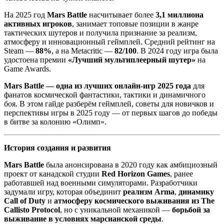
На 2025 год
Mars Battle
насчитывает более
3,1 миллиона
активных игроков
, занимает топовые позиции в жанре
тактических шутеров и получила признание за реализм,
атмосферу и инновационный геймплей. Средний рейтинг на
Steam —
88%
, а на Metacritic —
82/100
. В 2024 году игра была
удостоена премии
«Лучший мультиплеерный шутер»
на
Game Awards.
Mars Battle — одна из лучших онлайн-игр 2025 года
для
фанатов космической фантастики, тактики и динамичного
боя. В этом гайде разберём геймплей, советы для новичков и
перспективы игры в 2025 году — от первых шагов до победы
в битве за колонию «Олимп».
История создания и развития
Mars Battle
была анонсирована в 2020 году как амбициозный
проект от канадской студии
Red Horizon Games
, ранее
работавшей над военными симуляторами. Разработчики
задумали игру, которая объединит
реализм Arma
,
динамику
Call of Duty
и
атмосферу космического выживания из The
Callisto Protocol
, но с уникальной механикой —
борьбой за
выживание в условиях марсианской среды
.