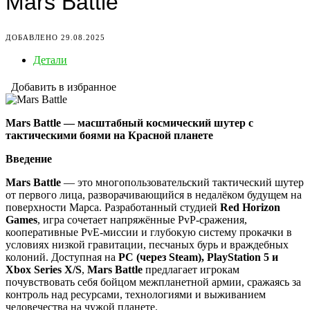
Mars Battle
ДОБАВЛЕНО 29.08.2025
Детали
Добавить в избранное
Mars Battle — масштабный космический шутер с
тактическими боями на Красной планете
Введение
Mars Battle
— это многопользовательский тактический шутер
от первого лица, разворачивающийся в недалёком будущем на
поверхности Марса. Разработанный студией
Red Horizon
Games
, игра сочетает напряжённые PvP-сражения,
кооперативные PvE-миссии и глубокую систему прокачки в
условиях низкой гравитации, песчаных бурь и враждебных
колоний. Доступная на
PC (через Steam), PlayStation 5 и
Xbox Series X/S
,
Mars Battle
предлагает игрокам
почувствовать себя бойцом межпланетной армии, сражаясь за
контроль над ресурсами, технологиями и выживанием
человечества на чужой планете.