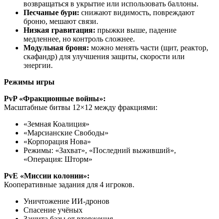
возвращаться в укрытие или использовать баллоны.
Песчаные бури:
снижают видимость, повреждают
броню, мешают связи.
Низкая гравитация:
прыжки выше, падение
медленнее, но контроль сложнее.
Модульная броня:
можно менять части (щит, реактор,
скафандр) для улучшения защиты, скорости или
энергии.
Режимы игры
PvP «Фракционные войны»:
Масштабные битвы 12×12 между фракциями:
«Земная Коалиция»
«Марсианские Свободы»
«Корпорация Нова»
Режимы: «Захват», «Последний выживший»,
«Операция: Шторм»
PvE «Миссии колонии»:
Кооперативные задания для 4 игроков.
Уничтожение ИИ-дронов
Спасение учёных
Защита базы от вторжения