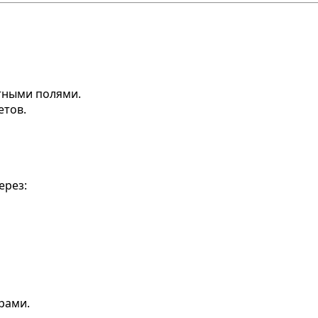
тными полями.
етов.
ерез:
рами.