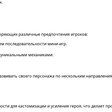
и.
воряющих различные предпочтения игроков:
ем последовательности мини-игр.
с уникальными механиками.
азвивать своего персонажа по нескольким направления
сти для кастомизации и усиления героя, что делает пр