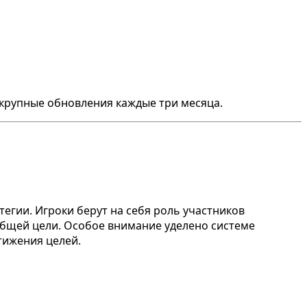
крупные обновления каждые три месяца.
егии. Игроки берут на себя роль участников
общей цели. Особое внимание уделено системе
тижения целей.