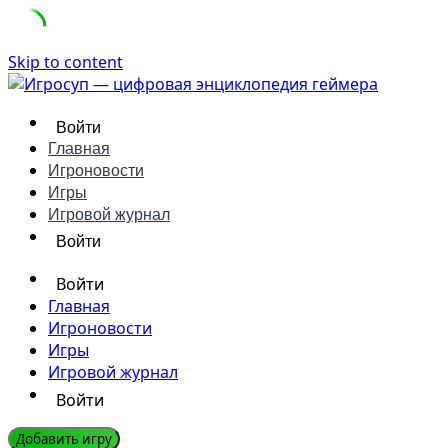
Skip to content
Войти
Главная
Игроновости
Игры
Игровой журнал
Войти
Войти
Главная
Игроновости
Игры
Игровой журнал
Войти
Добавить игру