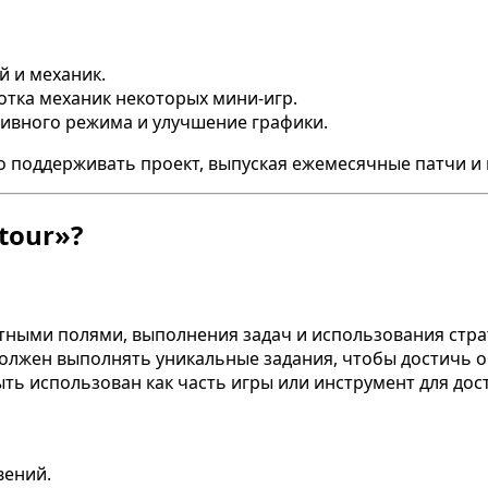
й и механик.
отка механик некоторых мини-игр.
тивного режима и улучшение графики.
 поддерживать проект, выпуская ежемесячные патчи и 
tour»?
тными полями, выполнения задач и использования страт
должен выполнять уникальные задания, чтобы достичь 
ть использован как часть игры или инструмент для дос
вений.