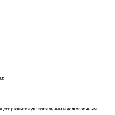
м:
оцесс развития увлекательным и долгосрочным.