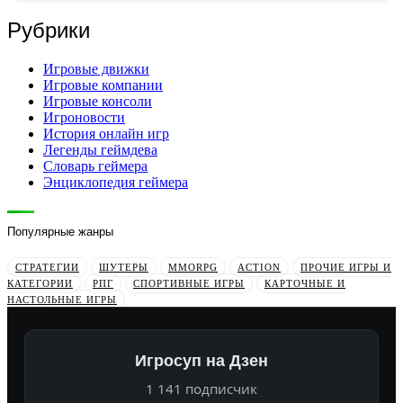
Рубрики
Игровые движки
Игровые компании
Игровые консоли
Игроновости
История онлайн игр
Легенды геймдева
Словарь геймера
Энциклопедия геймера
Популярные жанры
СТРАТЕГИИ
ШУТЕРЫ
MMORPG
ACTION
ПРОЧИЕ ИГРЫ И
КАТЕГОРИИ
РПГ
СПОРТИВНЫЕ ИГРЫ
КАРТОЧНЫЕ И
НАСТОЛЬНЫЕ ИГРЫ
Игросуп на Дзен
1 141 подписчик