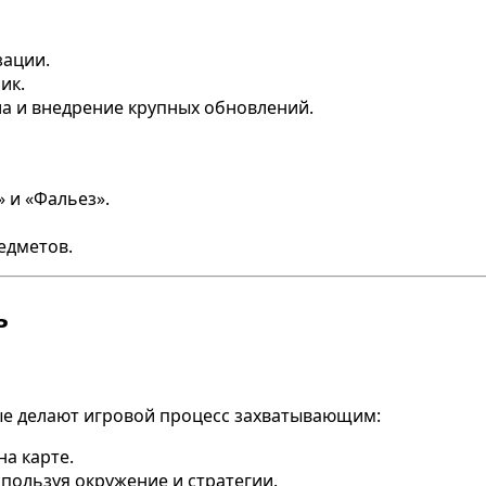
зации.
ик.
а и внедрение крупных обновлений.
 и «Фальез».
едметов.
ь
рые делают игровой процесс захватывающим:
на карте.
спользуя окружение и стратегии.