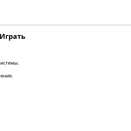
 Играть
системы.
чения.