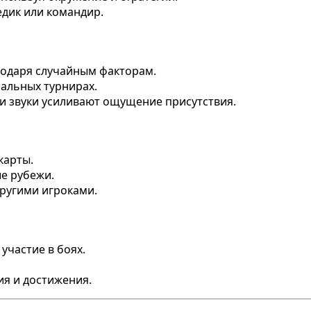
едик или командир.
годаря случайным факторам.
бальных турнирах.
 и звуки усиливают ощущение присутствия.
карты.
ые рубежи.
другими игроками.
участие в боях.
я и достижения.