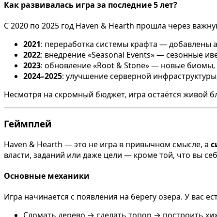
Как развивалась игра за последние 5 лет?
С 2020 по 2025 год Haven & Hearth прошла через важн
2021
: переработка системы крафта — добавлены 
2022
: внедрение «Seasonal Events» — сезонные ив
2023
: обновление «Root & Stone» — новые биомы,
2024–2025
: улучшение серверной инфраструктуры,
Несмотря на скромный бюджет, игра остаётся живой б
Геймплей
Haven & Hearth — это не игра в привычном смысле, а
с
власти, заданий или даже цели — кроме той, что вы себ
Основные механики
Игра начинается с появления на берегу озера. У вас ес
Сломать дерево → сделать топор → построить хи