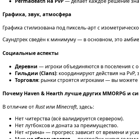
Permadeath на PvP
— делает каждое решение зн
Графика, звук, атмосфера
Графика стилизована под пиксель-арт с изометрической
Саундтрек сведён к минимуму — в основном, это амби
Социальные аспекты
Деревни
— игроки объединяются в поселения с о
Гильдии (Clans)
: координируют действия на PvP,
Торговля
: рынки строятся игроками — вы можете 
Почему Haven & Hearth лучше других MMORPG и с
В отличие от
Rust
или
Minecraft
, здесь:
Нет читерства (всё валидируется сервером).
Нет лутбоксов и доната за преимущество.
Нет «грина» — прогресс зависит от времени и усил