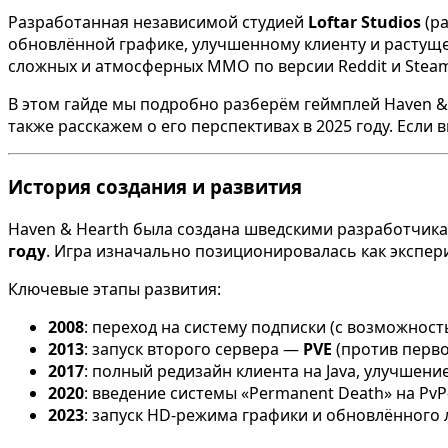
Разработанная независимой студией
Loftar Studios
(ра
обновлённой графике, улучшенному клиенту и растуще
сложных и атмосферных MMO по версии Reddit и Stea
В этом гайде мы подробно разберём геймплей Haven & 
также расскажем о его перспективах в 2025 году. Есл
История создания и развития
Haven & Hearth была создана шведскими разработчик
году
. Игра изначально позиционировалась как экспер
Ключевые этапы развития:
2008
: переход на систему подписки (с возможнос
2013
: запуск второго сервера —
PVE
(против перв
2017
: полный редизайн клиента на Java, улучшен
2020
: введение системы «Permanent Death» на PvP
2023
: запуск HD-режима графики и обновлённого 