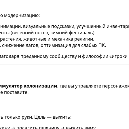
ую модернизацию:
анимации, визуальные подсказки, улучшенный инвентар
енты (весенний посев, зимний фестиваль).
 растения, животные и механика религии.
 снижение лагов, оптимизация для слабых ПК.
лагодаря преданному сообществу и философии «игроки 
имулятор колонизации
, где вы управляете персонаж
е поставите.
ть только руки. Цель — выжить:
жину → посадить пшеницу → выжить зиму.