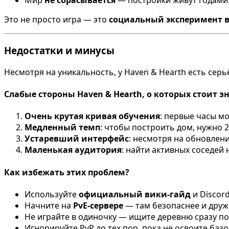
Мир
не сбрасывается
— постройки живут годами
Это не просто игра — это
социальный эксперимент 
Недостатки и минусы
Несмотря на уникальность, у Haven & Hearth есть серь
Слабые стороны Haven & Hearth, о которых стоит з
Очень крутая кривая обучения
: первые часы м
Медленный темп
: чтобы построить дом, нужно 
Устаревший интерфейс
: несмотря на обновлени
Маленькая аудитория
: найти активных соседей 
Как избежать этих проблем?
Используйте
официальный вики-гайд
и Discor
Начните на
PvE-сервере
— там безопаснее и друж
Не играйте в одиночку — ищите деревню сразу по
Игнорируйте PvP до тех пор, пока не освоите баз