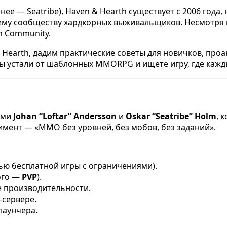
нее — Seatribe), Haven & Hearth существует с 2006 года
му сообществу хардкорных выживальщиков. Несмотря на
m Community.
Hearth, дадим практические советы для новичков, проа
и вы устали от шаблонных MMORPG и ищете игру, где каж
ами
Johan “Loftar” Andersson
и
Oskar “Seatribe” Holm
, 
имент — «MMO без уровней, без мобов, без заданий».
тью бесплатной игры с ограничениями).
ого —
PVP
).
ие производительности.
-сервере.
лаунчера.