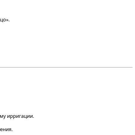
цо».
ему ирригации.
ения.