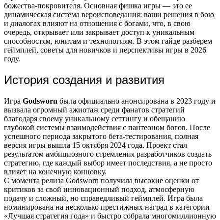
божества-покровителя. Основная фишка игры — это ее
динамическая система вероисповедания: ваши решения в бою
и диалогах влияют на отношения с богами, что, в свою
очередь, открывает или закрывает доступ к уникальным
способностям, юнитам и технологиям. В этом гайде разберем
геймплей, советы для новичков и перспективы игры в 2026
году.
История создания и развития
Игра
Godsworn
была официально анонсирована в 2023 году и
вызвала огромный ажиотаж среди фанатов стратегий
благодаря своему уникальному сеттингу и обещанию
глубокой системы взаимодействия с пантеоном богов. После
успешного периода закрытого бета-тестирования, полная
версия игры вышла 15 октября 2024 года. Проект стал
результатом амбициозного стремления разработчиков создать
стратегию, где каждый выбор имеет последствия, а не просто
влияет на конечную концовку.
С момента релиза Godsworn получила высокие оценки от
критиков за свой инновационный подход, атмосферную
подачу и сложный, но справедливый геймплей. Игра была
номинирована на несколько престижных наград в категории
«Лучшая стратегия года» и быстро собрала многомиллионную