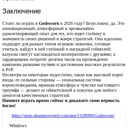
Заключение
Стоит ли играть в
Godsworn
в 2026 году? Безусловно, да. Это
инновационный, атмосферный и чрезвычайно
удовлетворяющий опыт для тех, кто ищет глубину и
значимость своих решений в жанре стратегий. Она идеально
подходит для разных типов игроков: новички, готовые
учиться, найдут в ней глубокий и наградной геймплей;
казуалы смогут наслаждаться кооперативом с друзьями; а
хардкорщики потратят десятки часов на прохождение
кампании разными путями и достижение высоких результатов
в PvP.
Несмотря на некоторые недостатки, такие как высокий порог
входа, ее сильные стороны — уникальная система
вероисповедания, мрачная атмосфера и чувство настоящего
триумфа — делают ее обязательной к покупке для любого
ценителя качественных стратегий.
Начните играть прямо сейчас и докажите свою верность
богам!
:
https://store.steampowered.com/app/1328990/Godsworn/
Windows