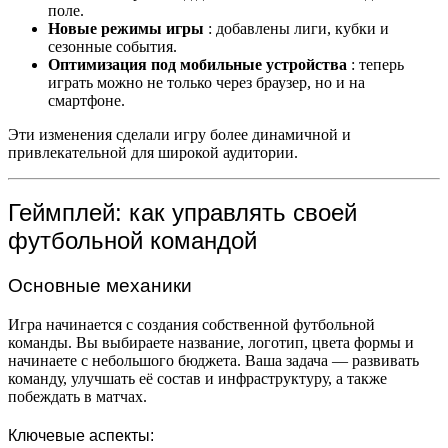
поле.
Новые режимы игры
: добавлены лиги, кубки и
сезонные события.
Оптимизация под мобильные устройства
: теперь
играть можно не только через браузер, но и на
смартфоне.
Эти изменения сделали игру более динамичной и
привлекательной для широкой аудитории.
Геймплей: как управлять своей
футбольной командой
Основные механики
Игра начинается с создания собственной футбольной
команды. Вы выбираете название, логотип, цвета формы и
начинаете с небольшого бюджета. Ваша задача — развивать
команду, улучшать её состав и инфраструктуру, а также
побеждать в матчах.
Ключевые аспекты: