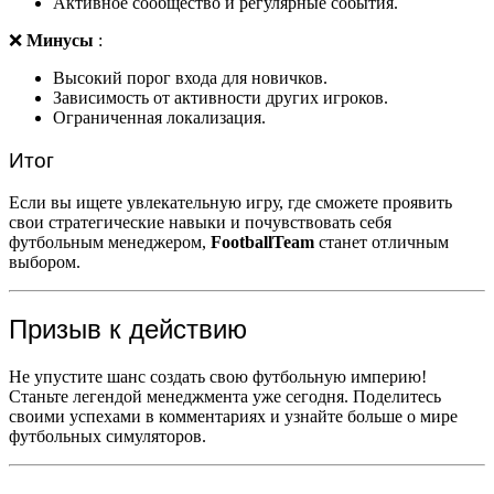
Активное сообщество и регулярные события.
❌
Минусы
:
Высокий порог входа для новичков.
Зависимость от активности других игроков.
Ограниченная локализация.
Итог
Если вы ищете увлекательную игру, где сможете проявить
свои стратегические навыки и почувствовать себя
футбольным менеджером,
FootballTeam
станет отличным
выбором.
Призыв к действию
Не упустите шанс создать свою футбольную империю!
Станьте легендой менеджмента уже сегодня. Поделитесь
своими успехами в комментариях и узнайте больше о мире
футбольных симуляторов.