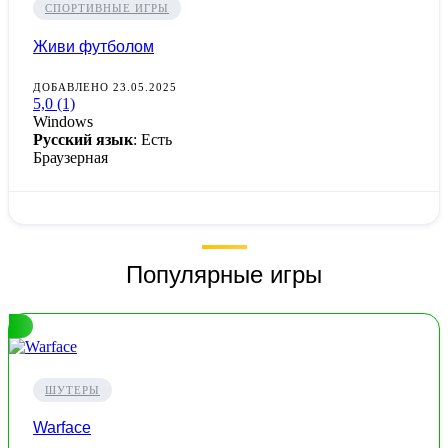
СПОРТИВНЫЕ ИГРЫ
Живи футболом
ДОБАВЛЕНО 23.05.2025
5,0
(1)
Windows
Русский язык
: Есть
Браузерная
Популярные игры
ШУТЕРЫ
Warface