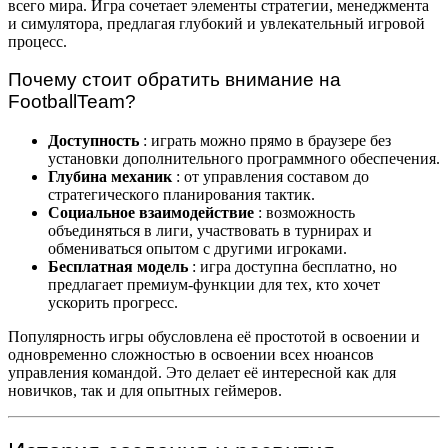
всего мира. Игра сочетает элементы стратегии, менеджмента
и симулятора, предлагая глубокий и увлекательный игровой
процесс.
Почему стоит обратить внимание на
FootballTeam?
Доступность
: играть можно прямо в браузере без
установки дополнительного программного обеспечения.
Глубина механик
: от управления составом до
стратегического планирования тактик.
Социальное взаимодействие
: возможность
объединяться в лиги, участвовать в турнирах и
обмениваться опытом с другими игроками.
Бесплатная модель
: игра доступна бесплатно, но
предлагает премиум-функции для тех, кто хочет
ускорить прогресс.
Популярность игры обусловлена её простотой в освоении и
одновременно сложностью в освоении всех нюансов
управления командой. Это делает её интересной как для
новичков, так и для опытных геймеров.