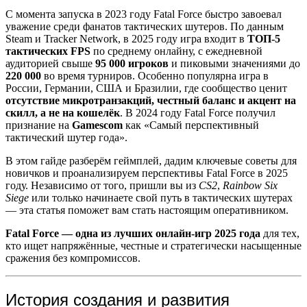
С момента запуска в 2023 году Fatal Force быстро завоевал
уважение среди фанатов тактических шутеров. По данным
Steam и Tracker Network, в 2025 году игра входит в
ТОП-5
тактических FPS
по среднему онлайну, с ежедневной
аудиторией свыше
95 000 игроков
и пиковыми значениями до
220 000
во время турниров. Особенно популярна игра в
России, Германии, США и Бразилии, где сообщество ценит
отсутствие микротранзакций, честный баланс и акцент на
скилл, а не на кошелёк
. В 2024 году Fatal Force получил
признание на
Gamescom
как «Самый перспективный
тактический шутер года».
В этом гайде разберём геймплей, дадим ключевые советы для
новичков и проанализируем перспективы Fatal Force в 2025
году. Независимо от того, пришли вы из
CS2
,
Rainbow Six
Siege
или только начинаете свой путь в тактических шутерах
— эта статья поможет вам стать настоящим оперативником.
Fatal Force — одна из лучших онлайн-игр 2025 года
для тех,
кто ищет напряжённые, честные и стратегически насыщенные
сражения без компромиссов.
История создания и развития