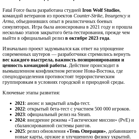
Fatal Force была разработана студией
Iron Wolf Studios
,
командой ветеранов из проектов
Counter-Strike
,
Insurgency
и
Arma
, объединивших опыт в реалистичных боевых
симуляторах. Игра была анонсирована в 2021 году и прошла
несколько этапов закрытого бета-тестирования, прежде чем
выйти в официальный релиз
в октябре 2023 года
.
Изначально проект задумывался как ответ на упрощение
современных шутеров — разработчики стремились вернуть
вес каждого выстрела, важность позиционирования и
ценность командной работы
. Действие происходит в
вымышленном конфликтном регионе Нова-Востока, где
спецподразделения противостоят террористическим
группировкам в условиях городской и природной среды.
Ключевые этапы развития:
2021
: анонс и закрытый альфа-тест.
2022
: открытый бета-тест с участием 500 000 игроков.
2023
: официальный релиз на Steam.
2024
: внедрение режима «Тактические миссии» (PvE) и
сбалансированной системы рангов.
2025
: релиз обновления
«Тень Операции»
, добавившего
новые карты, оружие и улучшенную физику укрытий.