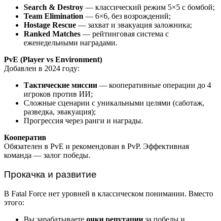
Search & Destroy
— классический режим 5×5 с бомбой;
Team Elimination
— 6×6, без возрождений;
Hostage Rescue
— захват и эвакуация заложника;
Ranked Matches
— рейтинговая система с
еженедельными наградами.
PvE (Player vs Environment)
Добавлен в 2024 году:
Тактические миссии
— кооперативные операции до 4
игроков против ИИ;
Сложные сценарии с уникальными целями (саботаж,
разведка, эвакуация);
Прогрессия через ранги и награды.
Кооператив
Обязателен в PvE и рекомендован в PvP. Эффективная
команда — залог победы.
Прокачка и развитие
В Fatal Force нет уровней в классическом понимании. Вместо
этого:
Вы зарабатываете
очки репутации
за победы и