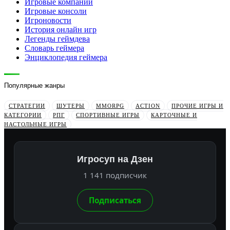
Игровые компании
Игровые консоли
Игроновости
История онлайн игр
Легенды геймдева
Словарь геймера
Энциклопедия геймера
Популярные жанры
СТРАТЕГИИ
ШУТЕРЫ
MMORPG
ACTION
ПРОЧИЕ ИГРЫ И
КАТЕГОРИИ
РПГ
СПОРТИВНЫЕ ИГРЫ
КАРТОЧНЫЕ И
НАСТОЛЬНЫЕ ИГРЫ
Игросуп на Дзен
1 141 подписчик
Подписаться