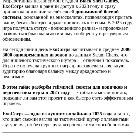
Разработанная независимой студией
Black Shell Games
,
ExoCorps
вышла в ранний доступ в 2023 году и сразу
привлекла внимание за счёт своей
динамичной боевой
системы
, основанной на экзоскелетах, позволяющих прыгать
выше, бегать быстрее и даже прилипать к стенам. В 2025 году
игра получила статус «полноценного релиза» и продолжает
развиваться благодаря активному сообществу и регулярным
обновлениям.
На сегодняшний день
ExoCorps
насчитывает в среднем
2000–
3000 одновременных игроков
по данным Steam Charts, что
для нишевого тактического шутера — отличный показатель.
Игра не получала крупных наград, но завоевала лояльную
аудиторию благодаря балансу между аркадностью и
реализмом.
В этом гайде разберём геймплей, советы для новичков и
перспективы игры в 2025 году
— чтобы вы могли понять,
подходит ли вам этот проект и как быстро стать эффективным
игроком.
ExoCorps — одна из лучших онлайн-игр 2025 года
для тех,
кто ищет свежий взгляд на тактический шутер с элементами
футуризма, но без перегруза «героическими способностями».