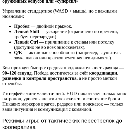
оружейных бонусов или «суперсил»
.
Управление стандартное (WASD + мышь), но с важными
нюансами:
Пробел
— двойной прыжок.
Левый Shift
— ускорение (ограничено по времени,
требует перезарядки).
Левый Ctrl
— прилипание к стенам или потолку
(доступно не во всех экзоскелетах).
Q/E
— активные способности (например, глушитель
звука шагов или кратковременная невидимость).
Бои проходят быстро: средняя продолжительность раунда —
90–120 секунд
. Победа достигается за счёт
координации,
разведки и контроля пространства
, а не просто меткой
стрельбы.
Интерфейс минималистичный: HUD показывает только запас
патронов, уровень энергии экзоскелета и состояние брони.
Никаких маркеров врагов, радаров или подсказок — только
ваша интуиция и коммуникация с командой.
Режимы игры: от тактических перестрелок до
кооператива