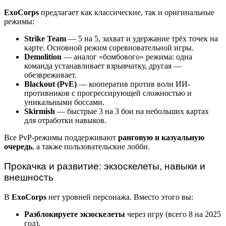
ExoCorps
предлагает как классические, так и оригинальные
режимы:
Strike Team
— 5 на 5, захват и удержание трёх точек на
карте. Основной режим соревновательной игры.
Demolition
— аналог «бомбового» режима: одна
команда устанавливает взрывчатку, другая —
обезвреживает.
Blackout (PvE)
— кооператив против волн ИИ-
противников с прогрессирующей сложностью и
уникальными боссами.
Skirmish
— быстрые 3 на 3 бои на небольших картах
для отработки навыков.
Все PvP-режимы поддерживают
ранговую и казуальную
очередь
, а также пользовательские лобби.
Прокачка и развитие: экзоскелеты, навыки и
внешность
В
ExoCorps
нет уровней персонажа. Вместо этого вы:
Разблокируете экзоскелеты
через игру (всего 8 на 2025
год).