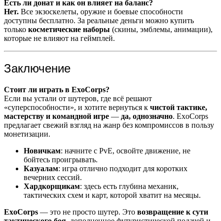
Есть ли донат и как он влияет на баланс?
Нет.
Все экзоскелеты, оружие и боевые способности
доступны бесплатно. За реальные деньги можно купить
только
косметические наборы
(скины, эмблемы, анимации),
которые не влияют на геймплей.
Заключение
Стоит ли играть в ExoCorps?
Если вы устали от шутеров, где всё решают
«суперспособности», и хотите вернуться к
чистой тактике,
мастерству и командной игре
—
да, однозначно
. ExoCorps
предлагает свежий взгляд на жанр без компромиссов в пользу
монетизации.
Новичкам
: начните с PvE, освойте движение, не
бойтесь проигрывать.
Казуалам
: игра отлично подходит для коротких
вечерних сессий.
Хардкорщикам
: здесь есть глубина механик,
тактических схем и карт, которой хватит на месяцы.
ExoCorps
— это не просто шутер. Это
возвращение к сути
тактического боя
, дополненное футуристической подачей и