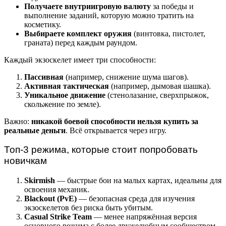
Получаете внутриигровую валюту
за победы и
выполнение заданий, которую можно тратить на
косметику.
Выбираете комплект оружия
(винтовка, пистолет,
граната) перед каждым раундом.
Каждый экзоскелет имеет три способности:
Пассивная
(например, снижение шума шагов).
Активная тактическая
(например, дымовая шашка).
Уникальное движение
(стенолазание, сверхпрыжок,
скольжение по земле).
Важно:
никакой боевой способности нельзя купить за
реальные деньги
. Всё открывается через игру.
Топ-3 режима, которые стоит попробовать
новичкам
Skirmish
— быстрые бои на малых картах, идеальны для
освоения механик.
Blackout (PvE)
— безопасная среда для изучения
экзоскелетов без риска быть убитым.
Casual Strike Team
— менее напряжённая версия
основного режима с более дружелюбным сообществом.