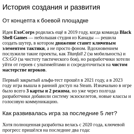
История создания и развития
От концепта к боевой площадке
Идея
ExoCorps
родилась ещё в 2019 году, когда команда
Black
Shell Games
— небольшая студия из Канады — решила
создать шутер, в котором
движение станет ключевым
элементом тактики
, а не просто фоном. Вдохновением
послужили такие проекты, как
Titanfall 2
(за мобильность) и
CS:GO
(за чистоту тактического боя), но разработчики хотели
уйти от героев с ультимейтами и сосредоточиться на
чистом
мастерстве игроков
.
Первый закрытый альфа-тест прошёл в 2021 году, а в 2023
году игра вышла в ранний доступ на Steam. Изначально в игре
было всего
3 карты и 2 режима
, но уже через полгода
разработчики добавили систему экзоскелетов, новые классы и
голосовую коммуникацию.
Как развивалась игра за последние 5 лет?
Хотя полноценная разработка велась с 2020 года, ключевой
прогресс пришёлся на последние два года: