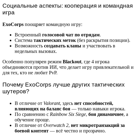
Социальные аспекты: кооперация и командная
игра
ExoCorps
поощряет командную игру:
Встроенный
голосовой чат по отрядам
.
Система
тактических меток
(без раскрытия позиции).
Возможность
создавать кланы
и участвовать в
недельных вызовах.
Особенно популярен режим
Blackout
, где 4 игрока
объединяются против ИИ, что делает игру привлекательной и
для тех, кто не любит PvP.
Почему ExoCorps лучше других тактических
шутеров?
В отличие от
Valorant
, здесь
нет способностей,
влияющих на баланс боя
— только навыки игрока.
По сравнению с
Rainbow Six Siege
,
бои динамичнее
, а
обучение проще.
В отличие от
Overwatch 2
,
нет микротранзакций за
боевой контент
— всё честно и прозрачно.