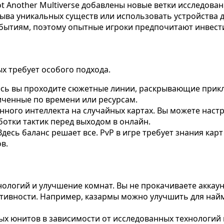
t Another Multiverse добавлены новые ветки исследов
ыва уникальных существ или использовать устройства д
бытиям, поэтому опытные игроки предпочитают инвести
х требует особого подхода.
есь вы проходите сюжетные линии, раскрывающие прик
иченные по времени или ресурсам.
нного интеллекта на случайных картах. Вы можете наст
ботки тактик перед выходом в онлайн.
есь баланс решает все. PvP в игре требует знания карт
в.
нологий и улучшение комнат. Вы не прокачиваете аккаун
ективности. Например, казармы можно улучшить для най
х юнитов в зависимости от исследованных технологий 