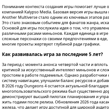
Понимание контекста создания игры помогает лучше оц
компанией Kalypso Media. Базовая версия игры вышла 
Another Multiverse стало одним из ключевых этапов р
Это стало знаковым событием для фанатов жанра, ис
Основой для игры послужила идея о том, что управле
различными расами миньонов. Каждая единица в игре 
сложные персонажи со своими предпочтениями в еде, о
многие проекты жертвуют глубиной ради графики.
Как развивалась игра за последние 5 лет?
За период с момента анонса четвертой части и вплоть
критикой за искусственный интеллект миньонов и сло
простоям в работе подземелья. Однако разработчики
систему навигации, улучшили баланс ресурсов и добав
В 2026 году Dungeons 4 остается актуальной благодар
многопользовательского режима был существенно дор
демонстрируют высший пилотаж планирования и управл
жить годами после релиза. Обновления 2026 года ка
железа, что делает игру доступной для широкой аудит