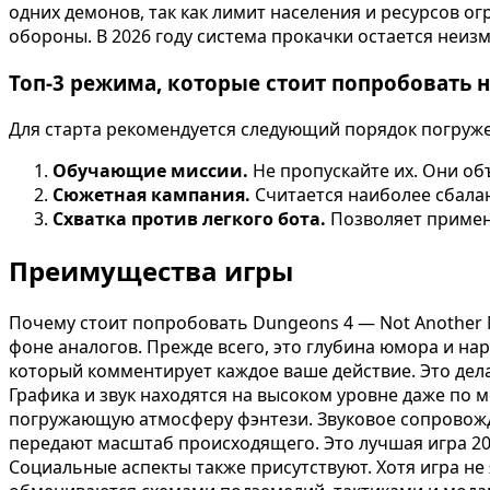
одних демонов, так как лимит населения и ресурсов о
обороны. В 2026 году система прокачки остается неиз
Топ-3 режима, которые стоит попробовать 
Для старта рекомендуется следующий порядок погруж
Обучающие миссии.
Не пропускайте их. Они об
Сюжетная кампания.
Считается наиболее сбалан
Схватка против легкого бота.
Позволяет примени
Преимущества игры
Почему стоит попробовать Dungeons 4 — Not Another M
фоне аналогов. Прежде всего, это глубина юмора и на
который комментирует каждое ваше действие. Это дел
Графика и звук находятся на высоком уровне даже по 
погружающую атмосферу фэнтези. Звуковое сопровожд
передают масштаб происходящего. Это лучшая игра 202
Социальные аспекты также присутствуют. Хотя игра не