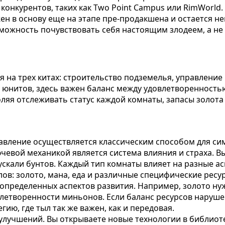
 конкурентов, таких как Two Point Campus или RimWorld
жен в основу еще на этапе пре-продакшена и остается н
озможность почувствовать себя настоящим злодеем, а н
ся на трех китах: строительство подземелья, управлени
ом юнитов, здесь важен баланс между удовлетвореннос
яя отслеживать статус каждой комнаты, запасы золота
правление осуществляется классическим способом для си
чевой механикой является система влияния и страха. В
ускали бунтов. Каждый тип комнаты влияет на разные а
ов: золото, мана, еда и различные специфические ресу
пределенных аспектов развития. Например, золото нужн
влетворенности миньонов. Если баланс ресурсов наруше
ию, где тыл так же важен, как и передовая.
улучшений. Вы открываете новые технологии в библиоте