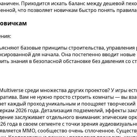
граничен. Приходится искать баланс между дешевой пехо
менной, что позволяет новичкам быстро понять правила
новичкам
ения:
ъясняют базовые принципы строительства, управления 
сированной для начала. Она постепенно вводит новые 
ть знания в безопасной обстановке без давления со с
ultiverse среди множества других проектов? У игры ес
рратива. Вам не нужно просто строить комнаты — вы в
ает каждый проход уникальным и поощряет творческий 
меркам 2026 года. Детализация подземелий, эффекты за
ение заслуживает отдельного внимания: эпические орк
6 года в своем сегменте с точки зрения аудиовизуальн
 является MMO, сообщество очень сплоченное. Существ