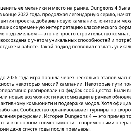
енить ее механики и место на рынке. Dungeons 4 была 
в конце 2022 года, продолжая легендарную серию, нача
азвития проекта, добавив новую кампанию, юнитов и ме
кавших современную интерпретацию классического форм
ние подземельем — это не просто строительство комнат
воссоздана с учетом уникальных способностей и потреб
тдыхе и работе. Такой подход позволил создать уникаль
 до 2026 года игра прошла через несколько этапов мас
жность некоторых миссий кампании. Некоторые пути по
 оперативно реагировали на фидбэк сообщества. Были 
или новые возможности кастомизации в рамках обновлен
я активному комьюнити и поддержке модов. Хотя официа
аботан. Сообщество организовывает турниры по скоро
ения ресурсами. История Dungeons 4 — это пример тог
саются в основном совместимости с современными опер
ории даже спустя годы после премьеры.