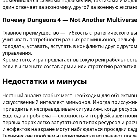
обмениваются схемами подземелий, тактиками и мода
один отвечает за экономику, другой за военную экспан
Почему Dungeons 4 — Not Another Multivers
Главное преимущество — гибкость стратегического вы
учитывать потребности разных рас миньонов, рельеф 
голодать, уставать, вступать в конфликты друг с друго
управления.
Кроме того, игра предлагает высокую реиграбельност
если вы смените состав армии или стратегию развития
Недостатки и минусы
Честный анализ слабых мест необходим для объективно
искусственный интеллект миньонов. Иногда прислужни
приводить к несправедливым ситуациям, когда ресурс
Еще одна проблема — сложность интерфейса для нови
первых порах легко запутаться в типах ресурсов и р
и эффектов на экране могут наблюдаться просадки кад
Технические проблемы периодически всплывают после 