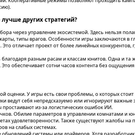
ми. Кооперативные режимы позволяют проходить кампан
сию).
e лучше других стратегий?
бора через управление экосистемой. Здесь нельзя пола
карты, типы врагов. Особенности игры заключаются в 
м. Это отличает проект от более линейных конкурентов, 
ь благодаря разным расам и классам юнитов. Одна и та
. Это обеспечивает сотни часов контента без ощущения
й оценки. У игры есть свои проблемы, о которых стоит
ки ведут себя непредсказуемо или игнорируют важные з
ы простаивают из-за логистических ошибок ИИ.
чков. Обилие параметров в управлении комнатами и юн
асчетах удовлетворенности. Также существуют жалобы н
ров на слабых системах.
обновлений системы или драйверов. Хотя разработчики