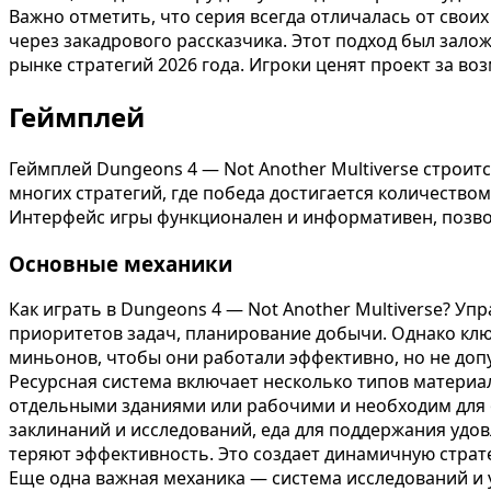
Важно отметить, что серия всегда отличалась от своих
через закадрового рассказчика. Этот подход был зало
рынке стратегий 2026 года. Игроки ценят проект за в
Геймплей
Геймплей Dungeons 4 — Not Another Multiverse строит
многих стратегий, где победа достигается количеств
Интерфейс игры функционален и информативен, позвол
Основные механики
Как играть в Dungeons 4 — Not Another Multiverse? У
приоритетов задач, планирование добычи. Однако клю
миньонов, чтобы они работали эффективно, но не доп
Ресурсная система включает несколько типов материал
отдельными зданиями или рабочими и необходим для о
заклинаний и исследований, еда для поддержания удо
теряют эффективность. Это создает динамичную стратег
Еще одна важная механика — система исследований и 