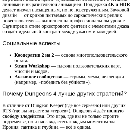
линиями и выразительной анимацией. Поддержка
4K и HDR
делает визуал насыщенным, но не перегруженным. Звуковой
дизайн — от криков пытаемых до саркастических реплик
повествователя — выполнен на профессиональном уровне.
Саундтрек в стиле оркестрового фэнтези с элементами джаза
создаёт идеальный контраст между ужасом и комедией.
Социальные аспекты
Кооператив 2 на 2
— основа многопользовательского
опыта.
Steam Workshop
— тысячи пользовательских карт,
миссий и модов.
Активное сообщество
— стримы, мемы, челленджи
(например, «победить без убийств»).
Почему Dungeons 4 лучше других стратегий?
В отличие от Dungeon Keeper (где всё серьёзно) или других
RTS (где вы играете за «героев»), Dungeons 4 даёт
полную
свободу злодейства
. Это игра, где вы не только строите
подземелье, но и наслаждаетесь каждым моментом зла.
Ирония, тактика и глубина — всё в одном.