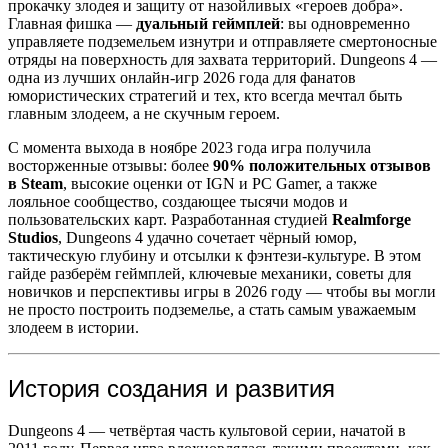
прокачку злодея и защиту от назойливых «героев добра».
Главная фишка —
дуальный геймплей
: вы одновременно
управляете подземельем изнутри и отправляете смертоносные
отряды на поверхность для захвата территорий. Dungeons 4 —
одна из лучших онлайн-игр 2026 года для фанатов
юмористических стратегий и тех, кто всегда мечтал быть
главным злодеем, а не скучным героем.
С момента выхода в ноябре 2023 года игра получила
восторженные отзывы: более
90% положительных отзывов
в Steam
, высокие оценки от IGN и PC Gamer, а также
лояльное сообщество, создающее тысячи модов и
пользовательских карт. Разработанная студией
Realmforge
Studios
, Dungeons 4 удачно сочетает чёрный юмор,
тактическую глубину и отсылки к фэнтези-культуре. В этом
гайде разберём геймплей, ключевые механики, советы для
новичков и перспективы игры в 2026 году — чтобы вы могли
не просто построить подземелье, а стать самым уважаемым
злодеем в истории.
История создания и развития
Dungeons 4 — четвёртая часть культовой серии, начатой в