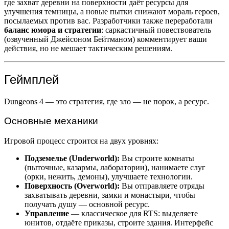
где захват деревни на поверхности даёт ресурсы для
улучшения темницы, а новые пытки снижают мораль героев,
посылаемых против вас. Разработчики также переработали
баланс юмора и стратегии
: саркастичный повествователь
(озвученный Джейсоном Бейтманом) комментирует ваши
действия, но не мешает тактическим решениям.
Геймплей
Dungeons 4 — это стратегия, где зло — не порок, а ресурс.
Основные механики
Игровой процесс строится на двух уровнях:
Подземелье (Underworld):
Вы строите комнаты
(пыточные, казармы, лаборатории), нанимаете слуг
(орки, нежить, демоны), улучшаете технологии.
Поверхность (Overworld):
Вы отправляете отряды
захватывать деревни, замки и монастыри, чтобы
получать душу — основной ресурс.
Управление
— классическое для RTS: выделяете
юнитов, отдаёте приказы, строите здания. Интерфейс