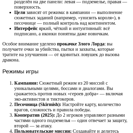
разделён на две панели: левая — подземелье, правая —
поверхность.
Цели
зависят от режима: в кампании — выполнение
сюжетных заданий (например, «унизить короля»), в
песочнице — полный контроль над континентом.
Интерфейс
яркий, чёткий и интуитивный: всё
подписано, а иконки понятны даже новичкам.
Особое внимание уделено
прокачке Злого Лорда
: вы
получаете очки за убийства, пытки и захваты, которые
тратите на улучшения — от ядовитых ловушек до вызова
дракона.
Режимы игры
Кампания:
Сюжетный режим из 20 миссий с
уникальными целями, боссами и диалогами. Вы
сражаетесь против новых «героев добра» — включая
эко-активистов и тиктокеров.
Песочница (Skirmish):
Настройте карту, количество
врагов, сложность и правила победы.
Кооператив (2025):
До 2 игроков управляют разными
частями одного подземелья — один отвечает за защиту,
второй — за атаку.
Пользовательские миссии:
Создавайте и делитесь