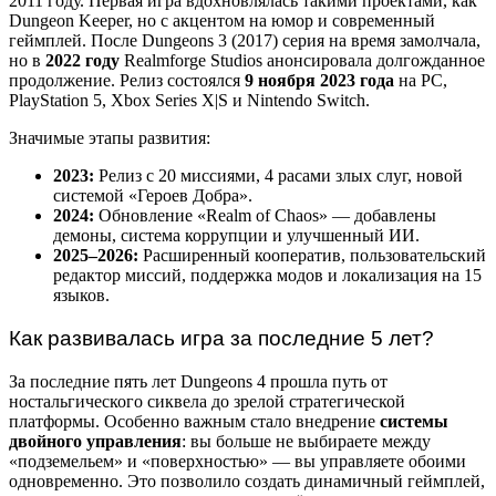
2011 году. Первая игра вдохновлялась такими проектами, как
Dungeon Keeper, но с акцентом на юмор и современный
геймплей. После Dungeons 3 (2017) серия на время замолчала,
но в
2022 году
Realmforge Studios анонсировала долгожданное
продолжение. Релиз состоялся
9 ноября 2023 года
на PC,
PlayStation 5, Xbox Series X|S и Nintendo Switch.
Значимые этапы развития:
2023:
Релиз с 20 миссиями, 4 расами злых слуг, новой
системой «Героев Добра».
2024:
Обновление «Realm of Chaos» — добавлены
демоны, система коррупции и улучшенный ИИ.
2025–2026:
Расширенный кооператив, пользовательский
редактор миссий, поддержка модов и локализация на 15
языков.
Как развивалась игра за последние 5 лет?
За последние пять лет Dungeons 4 прошла путь от
ностальгического сиквела до зрелой стратегической
платформы. Особенно важным стало внедрение
системы
двойного управления
: вы больше не выбираете между
«подземельем» и «поверхностью» — вы управляете обоими
одновременно. Это позволило создать динамичный геймплей,