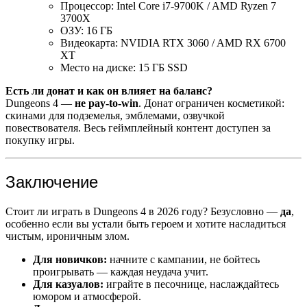
Процессор: Intel Core i7-9700K / AMD Ryzen 7
3700X
ОЗУ: 16 ГБ
Видеокарта: NVIDIA RTX 3060 / AMD RX 6700
XT
Место на диске: 15 ГБ SSD
Есть ли донат и как он влияет на баланс?
Dungeons 4 —
не pay-to-win
. Донат ограничен косметикой:
скинами для подземелья, эмблемами, озвучкой
повествователя. Весь геймплейный контент доступен за
покупку игры.
Заключение
Стоит ли играть в Dungeons 4 в 2026 году? Безусловно —
да
,
особенно если вы устали быть героем и хотите насладиться
чистым, ироничным злом.
Для новичков:
начните с кампании, не бойтесь
проигрывать — каждая неудача учит.
Для казуалов:
играйте в песочнице, наслаждайтесь
юмором и атмосферой.