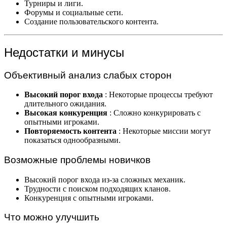
Турниры и лиги.
Форумы и социальные сети.
Создание пользовательского контента.
Недостатки и минусы
Объективный анализ слабых сторон
Высокий порог входа
: Некоторые процессы требуют
длительного ожидания.
Высокая конкуренция
: Сложно конкурировать с
опытными игроками.
Повторяемость контента
: Некоторые миссии могут
показаться однообразными.
Возможные проблемы новичков
Высокий порог входа из-за сложных механик.
Трудности с поиском подходящих кланов.
Конкуренция с опытными игроками.
Что можно улучшить