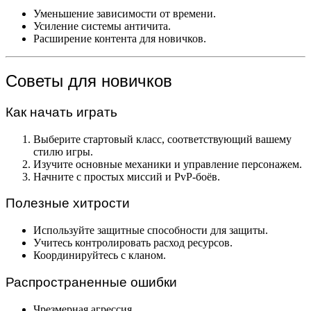
Уменьшение зависимости от времени.
Усиление системы античита.
Расширение контента для новичков.
Советы для новичков
Как начать играть
Выберите стартовый класс, соответствующий вашему
стилю игры.
Изучите основные механики и управление персонажем.
Начните с простых миссий и PvP-боёв.
Полезные хитрости
Используйте защитные способности для защиты.
Учитесь контролировать расход ресурсов.
Координируйтесь с кланом.
Распространенные ошибки
Чрезмерная агрессия.