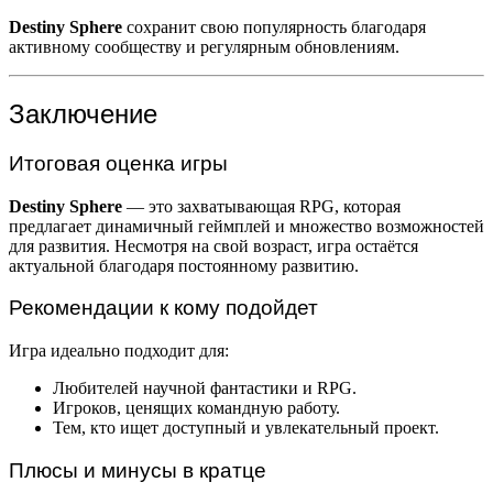
Destiny Sphere
сохранит свою популярность благодаря
активному сообществу и регулярным обновлениям.
Заключение
Итоговая оценка игры
Destiny Sphere
— это захватывающая RPG, которая
предлагает динамичный геймплей и множество возможностей
для развития. Несмотря на свой возраст, игра остаётся
актуальной благодаря постоянному развитию.
Рекомендации к кому подойдет
Игра идеально подходит для:
Любителей научной фантастики и RPG.
Игроков, ценящих командную работу.
Тем, кто ищет доступный и увлекательный проект.
Плюсы и минусы в кратце