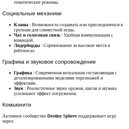
тематические режимы.
Социальные механики
Кланы
: Возможность создавать или присоединяться к
группам для совместной игры.
Чат и голосовая связь
: Удобная коммуникация с
командой.
Лидерборды
: Соревнование за высокие места в
рейтингах.
Графика и звуковое сопровождение
Графика
: Современная визуальная составляющая с
детализированными моделями персонажей и
эффектами.
Звук
: Реалистичные звуки оружия, шагов и музыка
усиливают эффект погружения.
Комьюнити
Активное сообщество
Destiny Sphere
поддерживает игру
через: