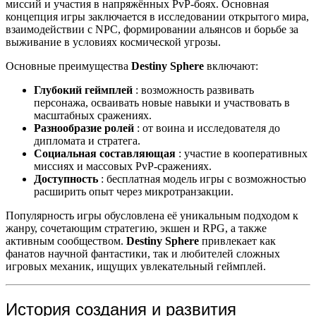
миссий и участия в напряжённых PvP-боях. Основная
концепция игры заключается в исследовании открытого мира,
взаимодействии с NPC, формировании альянсов и борьбе за
выживание в условиях космической угрозы.
Основные преимущества
Destiny Sphere
включают:
Глубокий геймплей
: возможность развивать
персонажа, осваивать новые навыки и участвовать в
масштабных сражениях.
Разнообразие ролей
: от воина и исследователя до
дипломата и стратега.
Социальная составляющая
: участие в кооперативных
миссиях и массовых PvP-сражениях.
Доступность
: бесплатная модель игры с возможностью
расширить опыт через микротранзакции.
Популярность игры обусловлена её уникальным подходом к
жанру, сочетающим стратегию, экшен и RPG, а также
активным сообществом.
Destiny Sphere
привлекает как
фанатов научной фантастики, так и любителей сложных
игровых механик, ищущих увлекательный геймплей.
История создания и развития