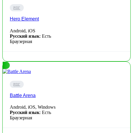
РПГ
Hero Element
Android, iOS
Русский язык
: Есть
Браузерная
РПГ
Battle Arena
Android, iOS, Windows
Русский язык
: Есть
Браузерная