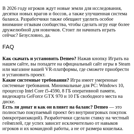
В 2026 году игроков ждут новые земли для исследования,
десятки новых врагов и боссов, а также улучшенная система
баланса. Разработчики также обещают уделить особое
внимание отзывам сообщества, чтобы сделать игру еще более
дружелюбной для новичков. Стоит ли начинать играть
сейчас? Безусловно, да.
FAQ
Как скачать и установить Demeo?
Нажав кнопку Играть на
нашем сайте, вы попадете на официальный сайт игры в Steam
или магазине вашей VR-платформы, где сможете приобрести
и установить проект.
Какие системные требования?
Игра имеет умеренные
системные требования. Минимальные для PC: Windows 10,
процессор Intel Core i5-4590, 8 ГБ оперативной памяти,
видеокарта GeForce GTX 970 и 10 ГБ свободного места на
диске.
Есть ли донат и как он влияет на баланс?
Demeo
— это
полностью покупаемый проект без внутриигровых покупок
(микротранзакций). Разработчики сделали ставку на честный
геймплей, где успех зависит исключительно от навыков
игроков и их командной работы, а не от размера кошелька.