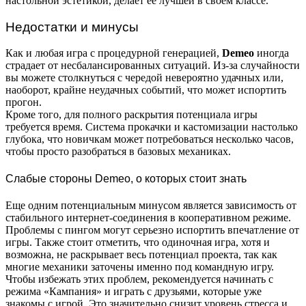
настольной эстетикой, делает ее лучшей в своем классе.
Недостатки и минусы
Как и любая игра с процедурной генерацией,
Demeo
иногда
страдает от несбалансированных ситуаций. Из-за случайности
вы можете столкнуться с чередой невероятно удачных или,
наоборот, крайне неудачных событий, что может испортить
прогон.
Кроме того, для полного раскрытия потенциала игры
требуется время. Система прокачки и кастомизации настолько
глубока, что новичкам может потребоваться несколько часов,
чтобы просто разобраться в базовых механиках.
Слабые стороны Demeo, о которых стоит знать
Еще одним потенциальным минусом является зависимость от
стабильного интернет-соединения в кооперативном режиме.
Проблемы с пингом могут серьезно испортить впечатление от
игры. Также стоит отметить, что одиночная игра, хотя и
возможна, не раскрывает весь потенциал проекта, так как
многие механики заточены именно под командную игру.
Чтобы избежать этих проблем, рекомендуется начинать с
режима «Кампания» и играть с друзьями, которые уже
знакомы с игрой. Это значительно снизит уровень стресса и