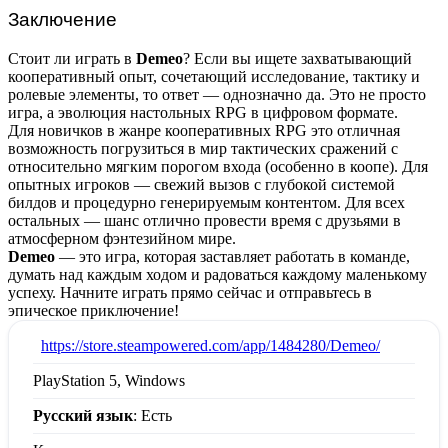
Заключение
Стоит ли играть в
Demeo
? Если вы ищете захватывающий
кооперативный опыт, сочетающий исследование, тактику и
ролевые элементы, то ответ — однозначно да. Это не просто
игра, а эволюция настольных RPG в цифровом формате.
Для новичков в жанре кооперативных RPG это отличная
возможность погрузиться в мир тактических сражений с
относительно мягким порогом входа (особенно в коопе). Для
опытных игроков — свежий вызов с глубокой системой
билдов и процедурно генерируемым контентом. Для всех
остальных — шанс отлично провести время с друзьями в
атмосферном фэнтезийном мире.
Demeo
— это игра, которая заставляет работать в команде,
думать над каждым ходом и радоваться каждому маленькому
успеху. Начните играть прямо сейчас и отправьтесь в
эпическое приключение!
:
https://store.steampowered.com/app/1484280/Demeo/
PlayStation 5, Windows
Русский язык
: Есть