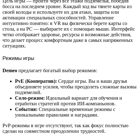
Цель игры — пройти через все этажи подземелья, победив
босса на последнем уровне. Каждый ход вы тянете карты из
своей колоды и используете их для атаки, защиты или
активации специальных способностей. Управление
интуитивно понятно: в VR вы физически берете карты со
стола, а на PC — выбираете их с помощью мыши. Интерфейс
четко отображает здоровье, ресурсы и возможные действия,
что делает процесс комфортным даже в самых напряженных
ситуациях.
Режимы игры
Demeo
предлагает богатый выбор режимов:
PvE (Кооператив):
Сердце игры. Вы и ваши друзья
объединяете усилия, чтобы преодолеть сложные вызовы
подземелий.
Соло-режим:
Идеальный вариант для обучения и
отработки стратегий против ИИ-компаньонов.
События:
Специальные временные режимы с
уникальными правилами и наградами.
PvP-режимы в игре отсутствуют, так как фокус полностью
сделан на совместном преодолении трудностей.