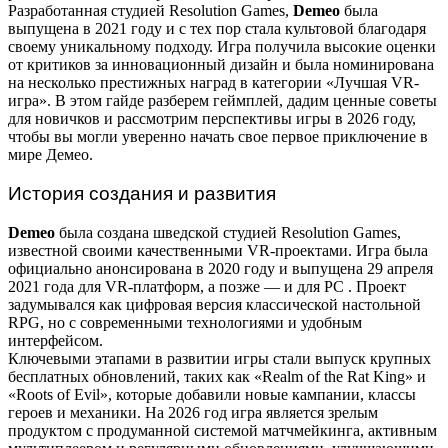
Разработанная студией Resolution Games,
Demeo
была
выпущена в 2021 году и с тех пор стала культовой благодаря
своему уникальному подходу. Игра получила высокие оценки
от критиков за инновационный дизайн и была номинирована
на несколько престижных наград в категории «Лучшая VR-
игра». В этом гайде разберем геймплей, дадим ценные советы
для новичков и рассмотрим перспективы игры в 2026 году,
чтобы вы могли уверенно начать свое первое приключение в
мире Демео.
История создания и развития
Demeo
была создана шведской студией Resolution Games,
известной своими качественными VR-проектами. Игра была
официально анонсирована в 2020 году и выпущена 29 апреля
2021 года для VR-платформ, а позже — и для PC
. Проект
задумывался как цифровая версия классической настольной
RPG, но с современными технологиями и удобным
интерфейсом.
Ключевыми этапами в развитии игры стали выпуск крупных
бесплатных обновлений, таких как «Realm of the Rat King» и
«Roots of Evil», которые добавили новые кампании, классы
героев и механики. На 2026 год игра является зрелым
продуктом с продуманной системой матчмейкинга, активным