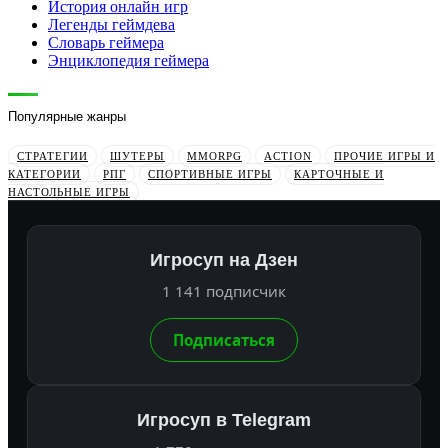
История онлайн игр
Легенды геймдева
Словарь геймера
Энциклопедия геймера
Популярные жанры
СТРАТЕГИИ
ШУТЕРЫ
MMORPG
ACTION
ПРОЧИЕ ИГРЫ И
КАТЕГОРИИ
РПГ
СПОРТИВНЫЕ ИГРЫ
КАРТОЧНЫЕ И
НАСТОЛЬНЫЕ ИГРЫ
Игросуп на Дзен
1 141 подписчик
Подписаться
Игросуп в Telegram