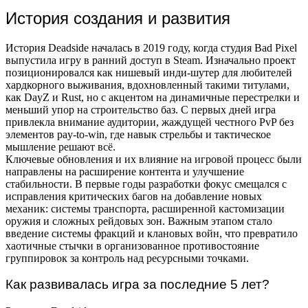
История создания и развития
История Deadside началась в 2019 году, когда студия Bad Pixel
выпустила игру в ранний доступ в Steam. Изначально проект
позиционировался как нишевый инди-шутер для любителей
хардкорного выживания, вдохновленный такими титулами,
как DayZ и Rust, но с акцентом на динамичные перестрелки и
меньший упор на строительство баз. С первых дней игра
привлекла внимание аудитории, жаждущей честного PvP без
элементов pay-to-win, где навык стрельбы и тактическое
мышление решают всё.
Ключевые обновления и их влияние на игровой процесс были
направлены на расширение контента и улучшение
стабильности. В первые годы разработки фокус смещался с
исправления критических багов на добавление новых
механик: системы транспорта, расширенной кастомизации
оружия и сложных рейдовых зон. Важным этапом стало
введение системы фракций и клановых войн, что превратило
хаотичные стычки в организованное противостояние
группировок за контроль над ресурсными точками.
Как развивалась игра за последние 5 лет?