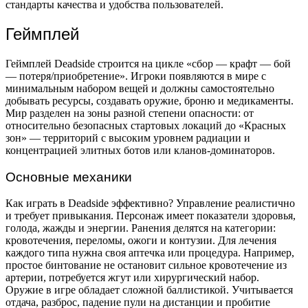
стандарты качества и удобства пользователей.
Геймплей
Геймплей Deadside строится на цикле «сбор — крафт — бой
— потеря/приобретение». Игроки появляются в мире с
минимальным набором вещей и должны самостоятельно
добывать ресурсы, создавать оружие, броню и медикаменты.
Мир разделен на зоны разной степени опасности: от
относительно безопасных стартовых локаций до «Красных
зон» — территорий с высоким уровнем радиации и
концентрацией элитных ботов или кланов-доминаторов.
Основные механики
Как играть в Deadside эффективно? Управление реалистично
и требует привыкания. Персонаж имеет показатели здоровья,
голода, жажды и энергии. Ранения делятся на категории:
кровотечения, переломы, ожоги и контузии. Для лечения
каждого типа нужна своя аптечка или процедура. Например,
простое бинтование не остановит сильное кровотечение из
артерии, потребуется жгут или хирургический набор.
Оружие в игре обладает сложной баллистикой. Учитывается
отдача, разброс, падение пули на дистанции и пробитие