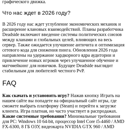
графического движка.
Что нас ждет в 2026 году?
В 2026 году нас ждет углубление экономических механик и
расширение клановых взаимодействий. Планы разработчика
Deadside включают введение системы политических союзов
между кланами и глобальных целей, влияющих на весь
сервер. Также ожидается улучшение античита и оптимизация
сетевого кода для снижения пинга. Обновления 2026 года
направлены на удержание хардкорного ядра аудитории и
привлечение новых игроков через улучшенное обучение и
матчмейкинг для новичков. Будущее Deadside выглядит
стабильным для любителей честного PvP.
FAQ
Как скачать и установить игру?
Нажав кнопку Играть на
нашем сайте вы попадете на официальный сайт игры, где
сможете выбрать платформу (Steam) и перейти к загрузке
клиента. Игра платная, но часто участвует в распродажах.
Какие системные требования?
Минимальные требования
для PC: Windows 10 64-bit, процессор Intel Core i5-4460 / AMD
FX-6300, 8 ГБ ОЗУ, видеокарта NVIDIA GTX 960 / AMD