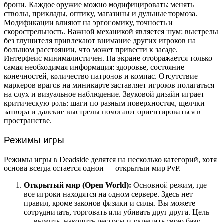
брони. Каждое оружие можно модифицировать: менять
стволы, приклады, оптику, магазины и дульные тормоза.
Модификации влияют на эргономику, точность и
скорострельность. Важной механикой является шум: выстрелы
без глушителя привлекают внимание других игроков на
большом расстоянии, что может привести к засаде.
Интерфейс минималистичен. На экране отображается только
самая необходимая информация: здоровье, состояние
конечностей, количество патронов и компас. Отсутствие
маркеров врагов на миникарте заставляет игроков полагаться
на слух и визуальное наблюдение. Звуковой дизайн играет
критическую роль: шаги по разным поверхностям, щелчки
затвора и далекие выстрелы помогают ориентироваться в
пространстве.
Режимы игры
Режимы игры в Deadside делятся на несколько категорий, хотя
основа всегда остается одной — открытый мир PvP.
Открытый мир (Open World):
Основной режим, где
все игроки находятся на одном сервере. Здесь нет
правил, кроме законов физики и силы. Вы можете
сотрудничать, торговать или убивать друг друга. Цель
— выжить, накопить ресурсы и укрепить свою базу.