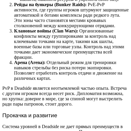
Рейды на бункеры (Bunker Raids):
PvE-PvP
активности, где группы игроков штурмуют защищенные
автоматикой и ботами комплексы ради редкого лута.
Эти зоны часто становятся местами кровавых
столкновений между конкурирующими отрядами.
Клановые войны (Clan Wars):
Организованные
конфликты между группировками за контроль над
ключевыми точками на карте, такими как шахты,
военные базы или торговые узлы. Контроль над этими
точками дает экономические преимущества всей
фракции.
Арена (Arena):
Отдельный режим для тренировки
навыков стрельбы без риска потери экипировки.
Позволяет отработать контроль отдачи и движение на
различных картах.
PvP в Deadside является неотъемлемой частью опыта. Встреча
с другим игроком всегда несет риск. Дипломатия возможна,
но хрупка: доверие в мире, где за спиной могут выстрелить
ради пары патронов, стоит дорого.
Прокачка и развитие
Система уровней в Deadside не дает прямых преимуществ в