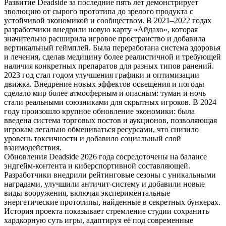
Развитие Deadside за последние пять лет демонстрирует
эволюцию от сырого прототипа до зрелого продукта с
устойчивой экономикой и сообществом. В 2021–2022 годах
разработчики внедрили новую карту «Айдахо», которая
значительно расширила игровое пространство и добавила
вертикальный геймплей. Была переработана система здоровья
и лечения, сделав медицину более реалистичной и требующей
наличия конкретных препаратов для разных типов ранений.
2023 год стал годом улучшения графики и оптимизации
движка. Внедрение новых эффектов освещения и погоды
сделало мир более атмосферным и опасным: туман и ночь
стали реальными союзниками для скрытных игроков. В 2024
году произошло крупное обновление экономики: была
введена система торговых постов и аукционов, позволяющая
игрокам легально обмениваться ресурсами, что снизило
уровень токсичности и добавило социальный слой
взаимодействия.
Обновления Deadside 2026 года сосредоточены на балансе
эндгейм-контента и киберспортивной составляющей.
Разработчики внедрили рейтинговые сезоны с уникальными
наградами, улучшили античит-систему и добавили новые
виды вооружения, включая экспериментальные
энергетические прототипы, найденные в секретных бункерах.
История проекта показывает стремление студии сохранить
хардкорную суть игры, адаптируя её под современные