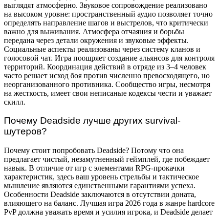
выглядят атмосферно. Звуковое сопровождение реализовано
на высоком уровне: пространственный аудио позволяет точно
определять направление шагов и выстрелов, что критически
важно для выживания. Атмосфера отчаяния и борьбы
передана через детали окружения и звуковые эффекты.
Социальные аспекты реализованы через систему кланов и
голосовой чат. Игра поощряет создание альянсов для контроля
территорий. Координация действий в отряде из 3–4 человек
часто решает исход боя против численно превосходящего, но
неорганизованного противника. Сообщество игры, несмотря
на жесткость, имеет свои неписаные кодексы чести и уважает
скилл.
Почему Deadside лучше других survival-
шутеров?
Почему стоит попробовать Deadside? Потому что она
предлагает чистый, незамутненный геймплей, где побеждает
навык. В отличие от игр с элементами RPG-прокачки
характеристик, здесь ваш уровень стрельбы и тактическое
мышление являются единственными гарантиями успеха.
Особенности Deadside заключаются в отсутствии доната,
влияющего на баланс. Лучшая игра 2026 года в жанре hardcore
PvP должна уважать время и усилия игрока, и Deadside делает