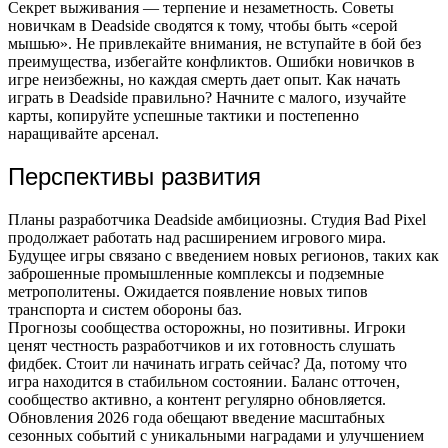
Секрет выживания — терпение и незаметность. Советы
новичкам в Deadside сводятся к тому, чтобы быть «серой
мышью». Не привлекайте внимания, не вступайте в бой без
преимущества, избегайте конфликтов. Ошибки новичков в
игре неизбежны, но каждая смерть дает опыт. Как начать
играть в Deadside правильно? Начните с малого, изучайте
карты, копируйте успешные тактики и постепенно
наращивайте арсенал.
Перспективы развития
Планы разработчика Deadside амбициозны. Студия Bad Pixel
продолжает работать над расширением игрового мира.
Будущее игры связано с введением новых регионов, таких как
заброшенные промышленные комплексы и подземные
метрополитены. Ожидается появление новых типов
транспорта и систем обороны баз.
Прогнозы сообщества осторожны, но позитивны. Игроки
ценят честность разработчиков и их готовность слушать
фидбек. Стоит ли начинать играть сейчас? Да, потому что
игра находится в стабильном состоянии. Баланс отточен,
сообщество активно, а контент регулярно обновляется.
Обновления 2026 года обещают введение масштабных
сезонных событий с уникальными наградами и улучшением