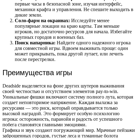
первые часы в безопасной зоне, изучая интерфейс,
механики крафта и управления. Не спешите выходить в
дикие земли.
Соло-фарм на окраинах:
Исследуйте менее
популярные локации на краю карты. Там меньше
игроков, но достаточно ресурсов для начала. Избегайте
крупных городов и военных баз.
Поиск напарника:
Найдите одного надежного игрока
для совместной игры. Вдвоем выживать проще: один
может прикрывать, пока другой лутает, или лечить
после перестрелки.
Преимущества игры
Deadside выделяется на фоне других шутеров выживания
своей честностью и отсутствием элементов pay-to-win.
Уникальные фишки включают систему полного лута, которая
создает неповторимое напряжение. Каждая вылазка за
ресурсами — это риск, который оправдывается только
высокой наградой. Это формирует особую психологию
игрока: осторожность, паранойя и радость от успешного
побега становятся главными эмоциями.
Графика и звук создают погружающий мир. Мрачные пейзажи
заброшенных городов, густые леса и туманные болота