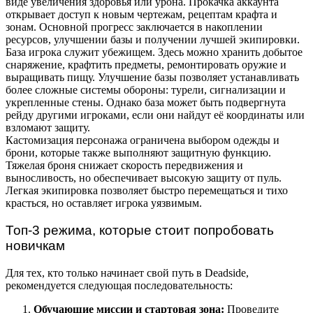
виде увеличения здоровья или урона. Прокачка аккаунта
открывает доступ к новым чертежам, рецептам крафта и
зонам. Основной прогресс заключается в накоплении
ресурсов, улучшении базы и получении лучшей экипировки.
База игрока служит убежищем. Здесь можно хранить добытое
снаряжение, крафтить предметы, ремонтировать оружие и
выращивать пищу. Улучшение базы позволяет устанавливать
более сложные системы обороны: турели, сигнализации и
укрепленные стены. Однако база может быть подвергнута
рейду другими игроками, если они найдут её координаты или
взломают защиту.
Кастомизация персонажа ограничена выбором одежды и
брони, которые также выполняют защитную функцию.
Тяжелая броня снижает скорость передвижения и
выносливость, но обеспечивает высокую защиту от пуль.
Легкая экипировка позволяет быстро перемещаться и тихо
красться, но оставляет игрока уязвимым.
Топ-3 режима, которые стоит попробовать
новичкам
Для тех, кто только начинает свой путь в Deadside,
рекомендуется следующая последовательность:
Обучающие миссии и стартовая зона:
Проведите