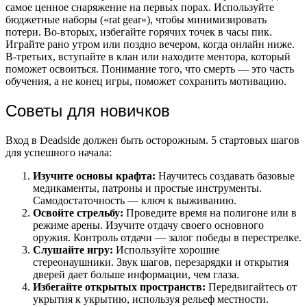
самое ценное снаряжение на первых порах. Используйте
бюджетные наборы («rat gear»), чтобы минимизировать
потери. Во-вторых, избегайте горячих точек в часы пик.
Играйте рано утром или поздно вечером, когда онлайн ниже.
В-третьих, вступайте в клан или находите ментора, который
поможет освоиться. Понимание того, что смерть — это часть
обучения, а не конец игры, поможет сохранить мотивацию.
Советы для новичков
Вход в Deadside должен быть осторожным. 5 стартовых шагов
для успешного начала:
Изучите основы крафта:
Научитесь создавать базовые
медикаменты, патроны и простые инструменты.
Самодостаточность — ключ к выживанию.
Освойте стрельбу:
Проведите время на полигоне или в
режиме арены. Изучите отдачу своего основного
оружия. Контроль отдачи — залог победы в перестрелке.
Слушайте игру:
Используйте хорошие
стереонаушники. Звук шагов, перезарядки и открытия
дверей дает больше информации, чем глаза.
Избегайте открытых пространств:
Передвигайтесь от
укрытия к укрытию, используя рельеф местности.