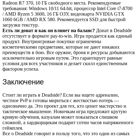
Radeon R7 370, 10 ГБ свободного места. Рекомендуемые
требования: Windows 10/11 64-bit, процессор Intel Core i7-8700
/ AMD Ryzen 5 3600, 16 ГБ ОЗУ, видеокарта NVIDIA GTX
1060 6GB / AMD RX 580. Рекомендуется SSD для быстрой
загрузки текстур.
Есть ли донат и как он влияет на баланс?
Донат в Deadside
отсутствует в формате pay-to-win. Игра продается как единый
продукт. Внутриигровые покупки ограничены
косметическими предметами, которые не дают никаких
преимуществ в бою. Все оружие, броня и ресурсы добываются
исключительно игровым путем. Это гарантирует равные
условия для всех участников и делает скилл единственным
фактором успеха.
Заключение
Стоит ли играть в Deadside? Если вы ищете адреналин,
честное PvP и готовы мириться с жесткостью потерь —
однозначно да. Это проект для тех, кто ценит мастерство и
тактическое мышление. Новичкам игра предложит крутую
кривую обучения, казуалам может показаться слишком
сложной, а хардкорщикам подарит сотни часов напряженного
геймплея.
Все о Deadside говорит в пользу того, что это один из самых