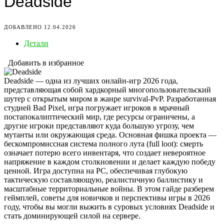
Deadside
ДОБАВЛЕНО 12.04.2026
Детали
Добавить в избранное
Deadside — одна из лучших онлайн-игр 2026 года,
представляющая собой хардкорный многопользовательский
шутер с открытым миром в жанре survival-PvP. Разработанная
студией Bad Pixel, игра погружает игроков в мрачный
постапокалиптический мир, где ресурсы ограничены, а
другие игроки представляют куда большую угрозу, чем
мутанты или окружающая среда. Основная фишка проекта —
бескомпромиссная система полного лута (full loot): смерть
означает потерю всего инвентаря, что создает невероятное
напряжение в каждом столкновении и делает каждую победу
ценной. Игра доступна на PC, обеспечивая глубокую
тактическую составляющую, реалистичную баллистику и
масштабные территориальные войны. В этом гайде разберем
геймплей, советы для новичков и перспективы игры в 2026
году, чтобы вы могли выжить в суровых условиях Deadside и
стать доминирующей силой на сервере.