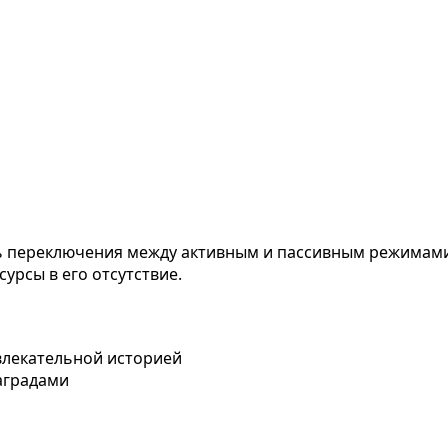
ь переключения между активным и пассивным режимами 
урсы в его отсутствие.
влекательной историей
аградами