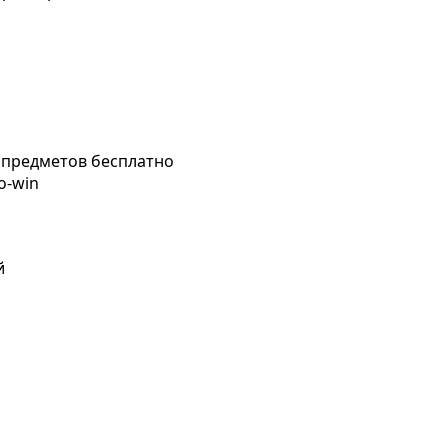
 предметов бесплатно
o-win
й