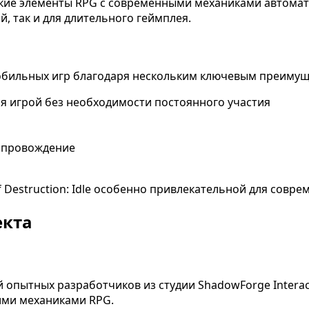
еские элементы RPG с современными механиками автома
й, так и для длительного геймплея.
обильных игр благодаря нескольким ключевым преимущ
я игрой без необходимости постоянного участия
сопровождение
 Destruction: Idle особенно привлекательной для совре
екта
 опытных разработчиков из студии ShadowForge Interac
кими механиками RPG.