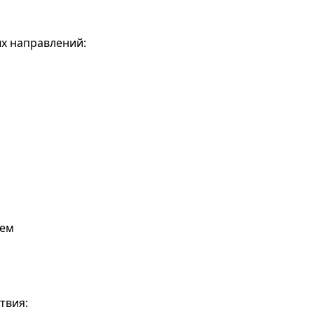
х направлений:
ием
твия: