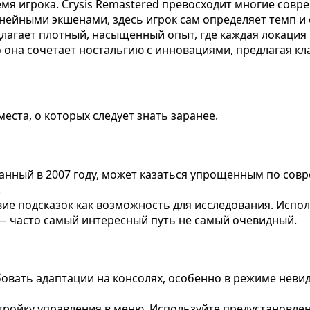
емя игрока. Crysis Remastered превосходит многие совр
ейными экшенами, здесь игрок сам определяет темп и с
едлагает плотный, насыщенный опыт, где каждая локаци
о она сочетает ностальгию с инновациями, предлагая к
еста, о которых следует знать заранее.
данный в 2007 году, может казаться упрощенным по сов
.
ие подсказок как возможность для исследования. Исполь
 часто самый интересный путь не самый очевидный.
бовать адаптации на консолях, особенно в режиме нев
тройку управления в меню. Используйте предустановле