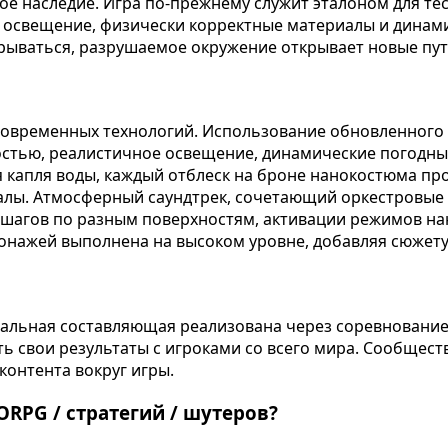
ое наследие. Игра по-прежнему служит эталоном для те
е освещение, физически корректные материалы и динами
рываться, разрушаемое окружение открывает новые пути
 современных технологий. Использование обновленного
остью, реалистичное освещение, динамические погодн
я капля воды, каждый отблеск на броне нанокостюма п
алы. Атмосферный саундтрек, сочетающий оркестровые
в, шагов по разным поверхностям, активации режимов н
сонажей выполнена на высоком уровне, добавляя сюжету
альная составляющая реализована через соревнование 
 свои результаты с игроками со всего мира. Сообщест
контента вокруг игры.
RPG / стратегий / шутеров?