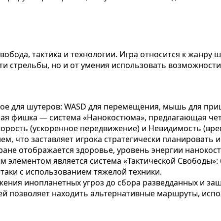
свобода, тактика и технологии. Игра относится к жанру 
ости стрельбы, но и от умения использовать возможност
еское для шутеров: WASD для перемещения, мышь для пр
ая фишка — система «Нанокостюма», предлагающая чет
Скорость (ускоренное передвижение) и Невидимость (в
нем, что заставляет игрока стратегически планировать 
ане отображается здоровье, уровень энергии нанокост
м элементом является система «Тактической Свободы
таки с использованием тяжелой техники.
жения инопланетных угроз до сбора разведданных и защ
ей позволяет находить альтернативные маршруты, испо