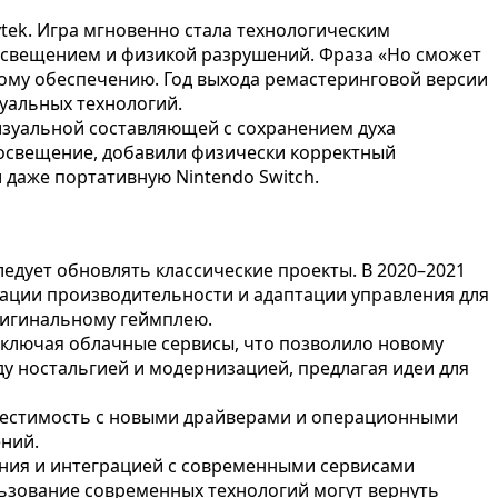
ytek. Игра мгновенно стала технологическим
 освещением и физикой разрушений. Фраза «Но сможет
ому обеспечению. Год выхода ремастеринговой версии
туальных технологий.
изуальной составляющей с сохранением духа
 освещение, добавили физически корректный
 даже портативную Nintendo Switch.
следует обновлять классические проекты. В 2020–2021
зации производительности и адаптации управления для
ригинальному геймплею.
включая облачные сервисы, что позволило новому
у ностальгией и модернизацией, предлагая идеи для
овместимость с новыми драйверами и операционными
ний.
ания и интеграцией с современными сервисами
льзование современных технологий могут вернуть