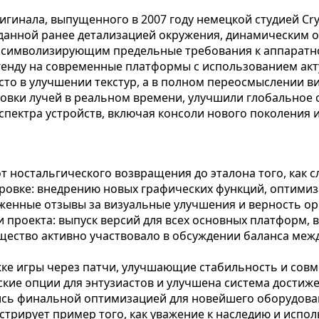
ригинала, выпущенного в 2007 году немецкой студией Cr
виданной ранее детализацией окружения, динамическим
м, символизирующим предельные требования к аппаратн
егенду на современные платформы с использованием ак
то в улучшении текстур, а в полном переосмыслении в
ровки лучей в реальном времени, улучшили глобальное
спектра устройств, включая консоли нового поколения и
от ностальгического возвращения до эталона того, как 
ровке: внедрению новых графических функций, оптими
рженные отзывы за визуальные улучшения и верность о
проекта: выпуск версий для всех основных платформ, 
ество активно участвовало в обсуждении баланса межд
ержке игры через патчи, улучшающие стабильность и с
ие опции для энтузиастов и улучшена система достиже
лись финальной оптимизацией для новейшего оборудов
стрирует пример того, как уважение к наследию и испо