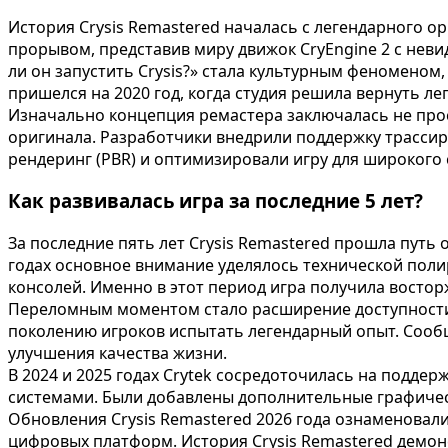
История Crysis Remastered началась с легендарного о
прорывом, представив миру движок CryEngine 2 с не
ли он запустить Crysis?» стала культурным феномено
пришелся на 2020 год, когда студия решила вернуть л
Изначально концепция ремастера заключалась не прос
оригинала. Разработчики внедрили поддержку трасси
рендеринг (PBR) и оптимизировали игру для широкого 
Как развивалась игра за последние 5 лет?
За последние пять лет Crysis Remastered прошла путь 
годах основное внимание уделялось технической поли
консолей. Именно в этот период игра получила восто
Переломным моментом стало расширение доступности 
поколению игроков испытать легендарный опыт. Сообщ
улучшения качества жизни.
В 2024 и 2025 годах Crytek сосредоточилась на подд
системами. Были добавлены дополнительные графическ
Обновления Crysis Remastered 2026 года ознаменова
цифровых платформ. История Crysis Remastered демон