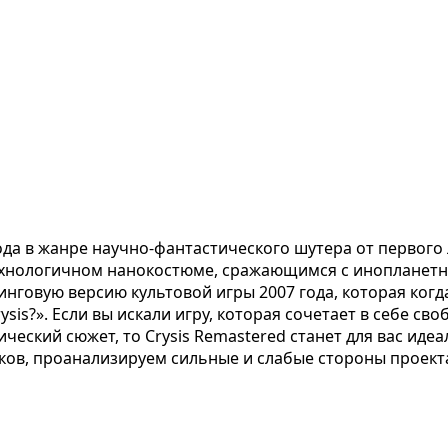
ода в жанре научно-фантастического шутера от первого 
хнологичном нанокостюме, сражающимся с инопланетной
инговую версию культовой игры 2007 года, которая ког
sis?». Если вы искали игру, которая сочетает в себе св
ческий сюжет, то Crysis Remastered станет для вас ид
ков, проанализируем сильные и слабые стороны проект