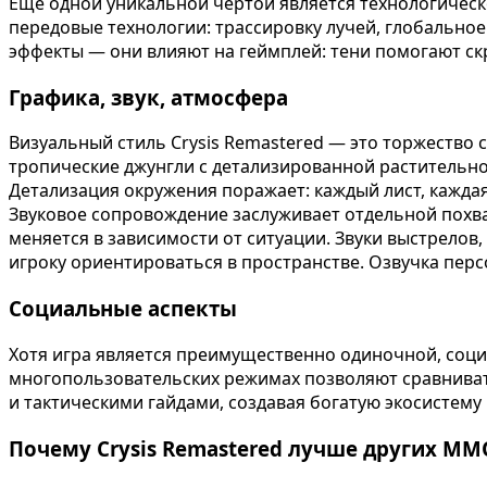
Еще одной уникальной чертой является технологическ
передовые технологии: трассировку лучей, глобально
эффекты — они влияют на геймплей: тени помогают ск
Графика, звук, атмосфера
Визуальный стиль Crysis Remastered — это торжество
тропические джунгли с детализированной растительн
Детализация окружения поражает: каждый лист, кажда
Звуковое сопровождение заслуживает отдельной похв
меняется в зависимости от ситуации. Звуки выстрело
игроку ориентироваться в пространстве. Озвучка пер
Социальные аспекты
Хотя игра является преимущественно одиночной, соци
многопользовательских режимах позволяют сравнивать
и тактическими гайдами, создавая богатую экосистему 
Почему Crysis Remastered лучше других MMO