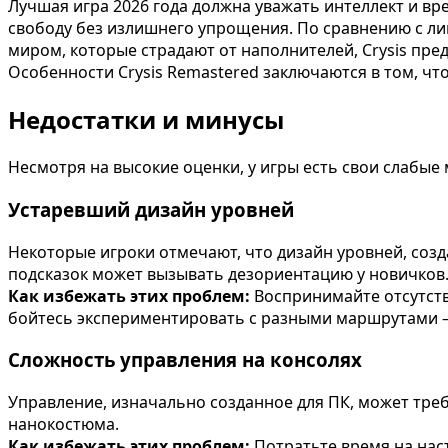
Лучшая игра 2026 года должна уважать интеллект и вр
свободу без излишнего упрощения. По сравнению с лин
миром, которые страдают от наполнителей, Crysis пр
Особенности Crysis Remastered заключаются в том, чт
Недостатки и минусы
Несмотря на высокие оценки, у игры есть свои слабые м
Устаревший дизайн уровней
Некоторые игроки отмечают, что дизайн уровней, соз
подсказок может вызывать дезориентацию у новичков
Как избежать этих проблем:
Воспринимайте отсутств
бойтесь экспериментировать с разными маршрутами —
Сложность управления на консолях
Управление, изначально созданное для ПК, может тре
нанокостюма.
Как избежать этих проблем:
Потратьте время на нас