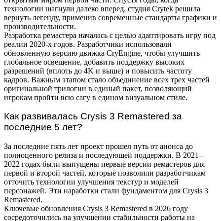
технологии шагнули далеко вперед, студия Crytek решила
вернуть легенду, применив современные стандарты графики и
производительности.
Разработка ремастера началась с целью адаптировать игру под
реалии 2020-х годов. Разработчики использовали
обновленную версию движка CryEngine, чтобы улучшить
глобальное освещение, добавить поддержку высоких
разрешений (вплоть до 4K и выше) и повысить частоту
кадров. Важным этапом стало объединение всех трех частей
оригинальной трилогии в единый пакет, позволяющий
игрокам пройти всю сагу в едином визуальном стиле.
Как развивалась Crysis 3 Remastered за
последние 5 лет?
За последние пять лет проект прошел путь от анонса до
полноценного релиза и последующей поддержки. В 2021–
2022 годах были выпущены первые версии ремастеров для
первой и второй частей, которые позволили разработчикам
отточить технологии улучшения текстур и моделей
персонажей. Эти наработки стали фундаментом для Crysis 3
Remastered.
Ключевые обновления Crysis 3 Remastered в 2026 году
сосредоточились на улучшении стабильности работы на