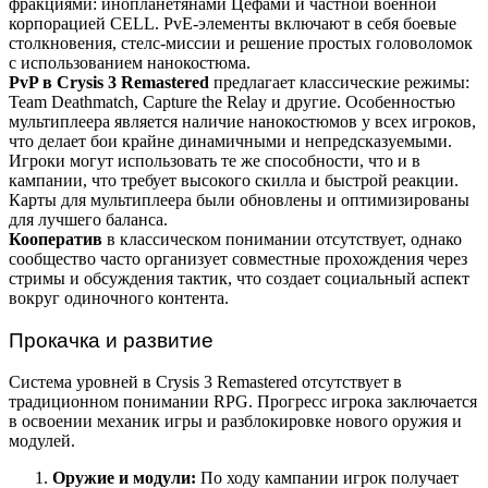
фракциями: инопланетянами Цефами и частной военной
корпорацией CELL. PvE-элементы включают в себя боевые
столкновения, стелс-миссии и решение простых головоломок
с использованием нанокостюма.
PvP в Crysis 3 Remastered
предлагает классические режимы:
Team Deathmatch, Capture the Relay и другие. Особенностью
мультиплеера является наличие нанокостюмов у всех игроков,
что делает бои крайне динамичными и непредсказуемыми.
Игроки могут использовать те же способности, что и в
кампании, что требует высокого скилла и быстрой реакции.
Карты для мультиплеера были обновлены и оптимизированы
для лучшего баланса.
Кооператив
в классическом понимании отсутствует, однако
сообщество часто организует совместные прохождения через
стримы и обсуждения тактик, что создает социальный аспект
вокруг одиночного контента.
Прокачка и развитие
Система уровней в Crysis 3 Remastered отсутствует в
традиционном понимании RPG. Прогресс игрока заключается
в освоении механик игры и разблокировке нового оружия и
модулей.
Оружие и модули:
По ходу кампании игрок получает