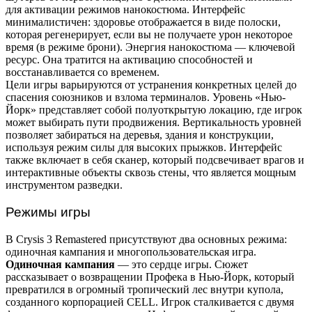
для активации режимов нанокостюма. Интерфейс
минималистичен: здоровье отображается в виде полоски,
которая регенерирует, если вы не получаете урон некоторое
время (в режиме брони). Энергия нанокостюма — ключевой
ресурс. Она тратится на активацию способностей и
восстанавливается со временем.
Цели игры варьируются от устранения конкретных целей до
спасения союзников и взлома терминалов. Уровень «Нью-
Йорк» представляет собой полуоткрытую локацию, где игрок
может выбирать пути продвижения. Вертикальность уровней
позволяет забираться на деревья, здания и конструкции,
используя режим силы для высоких прыжков. Интерфейс
также включает в себя сканер, который подсвечивает врагов и
интерактивные объекты сквозь стены, что является мощным
инструментом разведки.
Режимы игры
В Crysis 3 Remastered присутствуют два основных режима:
одиночная кампания и многопользовательская игра.
Одиночная кампания
— это сердце игры. Сюжет
рассказывает о возвращении Профека в Нью-Йорк, который
превратился в огромный тропический лес внутри купола,
созданного корпорацией CELL. Игрок сталкивается с двумя