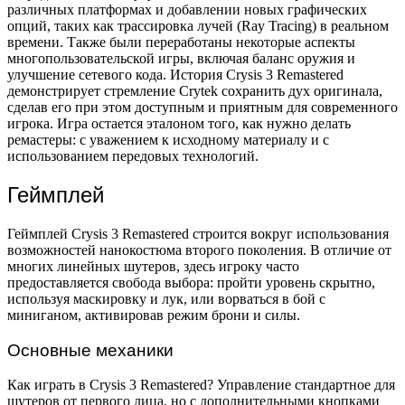
различных платформах и добавлении новых графических
опций, таких как трассировка лучей (Ray Tracing) в реальном
времени. Также были переработаны некоторые аспекты
многопользовательской игры, включая баланс оружия и
улучшение сетевого кода. История Crysis 3 Remastered
демонстрирует стремление Crytek сохранить дух оригинала,
сделав его при этом доступным и приятным для современного
игрока. Игра остается эталоном того, как нужно делать
ремастеры: с уважением к исходному материалу и с
использованием передовых технологий.
Геймплей
Геймплей Crysis 3 Remastered строится вокруг использования
возможностей нанокостюма второго поколения. В отличие от
многих линейных шутеров, здесь игроку часто
предоставляется свобода выбора: пройти уровень скрытно,
используя маскировку и лук, или ворваться в бой с
миниганом, активировав режим брони и силы.
Основные механики
Как играть в Crysis 3 Remastered? Управление стандартное для
шутеров от первого лица, но с дополнительными кнопками