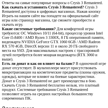
Ответы на самые популярные вопросы о Crysis 3 Remastered.
Как скачать и установить Crysis 3 Remastered?
Crysis 3
Remastered доступна в цифровых магазинах. Нажав кнопку
Играть на нашем сайте вы попадете на официальный сайт
игры или страницу магазина, где сможете приобрести и
скачать игру.
Какие системные требования?
Для комфортной игры
требуются: ОС Windows 10/11 (64-bit), процессор уровня Intel
Core i5-8400 / AMD Ryzen 3 3300X, 8 ГБ оперативной памяти,
видеокарта NVIDIA GeForce GTX 1060 6GB / AMD Radeon
RX 570 4GB, DirectX версии 11 и около 20 ГБ свободного
места на SSD. Для максимальных настроек с трассировкой
лучей потребуется более мощная видеокарта (RTX 3060 и
выше).
Есть ли донат и как он влияет на баланс?
В одиночной игре
донат отсутствует. В мультиплеере могут присутствовать
микротранзакции на косметические предметы (скины оружия,
одежды), которые не влияют на боевые характеристики.
Донат в Crysis 3 Remastered не дает преимущества в бою.
Скачать Crysis 3 Remastered бесплатно нельзя, это платный
продукт. Системные требования Crysis 3 Remastered
позволяют играть на средних настройках большинству
современных ПК.