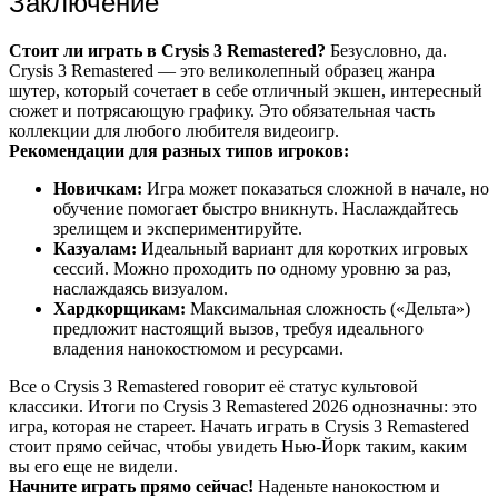
Заключение
Стоит ли играть в Crysis 3 Remastered?
Безусловно, да.
Crysis 3 Remastered — это великолепный образец жанра
шутер, который сочетает в себе отличный экшен, интересный
сюжет и потрясающую графику. Это обязательная часть
коллекции для любого любителя видеоигр.
Рекомендации для разных типов игроков:
Новичкам:
Игра может показаться сложной в начале, но
обучение помогает быстро вникнуть. Наслаждайтесь
зрелищем и экспериментируйте.
Казуалам:
Идеальный вариант для коротких игровых
сессий. Можно проходить по одному уровню за раз,
наслаждаясь визуалом.
Хардкорщикам:
Максимальная сложность («Дельта»)
предложит настоящий вызов, требуя идеального
владения нанокостюмом и ресурсами.
Все о Crysis 3 Remastered говорит её статус культовой
классики. Итоги по Crysis 3 Remastered 2026 однозначны: это
игра, которая не стареет. Начать играть в Crysis 3 Remastered
стоит прямо сейчас, чтобы увидеть Нью-Йорк таким, каким
вы его еще не видели.
Начните играть прямо сейчас!
Наденьте нанокостюм и