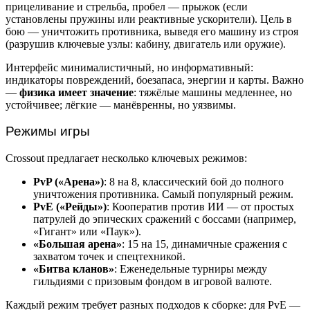
прицеливание и стрельба, пробел — прыжок (если
установлены пружины или реактивные ускорители). Цель в
бою — уничтожить противника, выведя его машину из строя
(разрушив ключевые узлы: кабину, двигатель или оружие).
Интерфейс минималистичный, но информативный:
индикаторы повреждений, боезапаса, энергии и карты. Важно
—
физика имеет значение
: тяжёлые машины медленнее, но
устойчивее; лёгкие — манёвренны, но уязвимы.
Режимы игры
Crossout предлагает несколько ключевых режимов:
PvP («Арена»)
: 8 на 8, классический бой до полного
уничтожения противника. Самый популярный режим.
PvE («Рейды»)
: Кооператив против ИИ — от простых
патрулей до эпических сражений с боссами (например,
«Гигант» или «Паук»).
«Большая арена»
: 15 на 15, динамичные сражения с
захватом точек и спецтехникой.
«Битва кланов»
: Еженедельные турниры между
гильдиями с призовым фондом в игровой валюте.
Каждый режим требует разных подходов к сборке: для PvE —