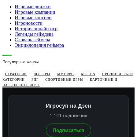
Игровые движки
Игровые компании
Игровые консоли
Игроновости
История онлайн игр
Легенды геймдева
Словарь геймера
Энциклопедия геймера
Популярные жанры
СТРАТЕГИИ
ШУТЕРЫ
MMORPG
ACTION
ПРОЧИЕ ИГРЫ И
КАТЕГОРИИ
РПГ
СПОРТИВНЫЕ ИГРЫ
КАРТОЧНЫЕ И
НАСТОЛЬНЫЕ ИГРЫ
Игросуп на Дзен
1 141 подписчик
Подписаться