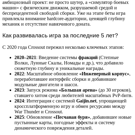
амбициозный проект: не просто шутер, а «симулятор боевых
машин» с физическим движком, разрушаемой средой и
беспрецедентной свободой сборки. Уже на этапе беты игра
привлекла внимание hardcore-аудитории, ценящей глубину
механик и отсутствие навязчивого доната.
Как развивалась игра за последние 5 лет?
С 2020 года Crossout пережил несколько ключевых этапов:
2020–2021
: Введение системы
фракций
(Степные
Волки, Лунные Скалы, Номады и др.), что добавило
сюжетную глубину и уникальные награды.
2022
: Масштабное обновление
«Инженерный корпус»
,
переработавшее интерфейс сборки и добавившее
модульные двигатели и шасси.
2023
: Запуск режима
«Большая арена»
(до 30 игроков),
ставшего хитом среди любителей масштабных PvP-битв.
2024
: Интеграция с системой
Gaijin.net
, упрощающей
кроссплатформенную игру и обмен ресурсами между
War Thunder и Crossout.
2025
: Обновление
«Песчаная буря»
, добавившее новые
пустынные карты, погодные эффекты и систему
динамического повреждения деталей.