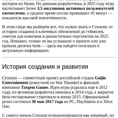
шутеров на Steam. По данным разработчика, в 2025 году игра
насчитывает более
3,5 миллионов активных пользователей
ежемесячно
, а среднее время сессии превышает 45 минут —
показатель высокой вовлечённости.
В этом гайде мы разберём всё, что нужно знать о Crossout: от
истории создания и ключевых обновлений до геймплея,
советов для новичков и реалистичных перспектив на 2025
год. Неважно, только ли вы услышали о проекте или уже
прошли десятки боёв — здесь вы найдёте полезную и
актуальную информацию.
История создания и развития
Crossout — совместный проект российской студии
Gaijin
Entertainment
(известной по War Thunder) и финской
компании
Targem Games
. Идея игры родилась ещё в 2012
году, но активная разработка началась в 2014 году, а закрытое
бета-тестирование стартовало в конце 2015. Официальный
релиз состоялся
30 мая 2017 года
на PC, PlayStation 4 и Xbox
One.
С самого начала Crossout позиционировался как нишевый, но