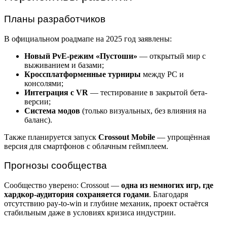
Планы разработчиков
В официальном роадмапе на 2025 год заявлены:
Новый PvE-режим «Пустоши»
— открытый мир с
выживанием и базами;
Кроссплатформенные турниры
между PC и
консолями;
Интеграция с VR
— тестирование в закрытой бета-
версии;
Система модов
(только визуальных, без влияния на
баланс).
Также планируется запуск
Crossout Mobile
— упрощённая
версия для смартфонов с облачным геймплеем.
Прогнозы сообщества
Сообщество уверено: Crossout —
одна из немногих игр, где
хардкор-аудитория сохраняется годами
. Благодаря
отсутствию pay-to-win и глубине механик, проект остаётся
стабильным даже в условиях кризиса индустрии.