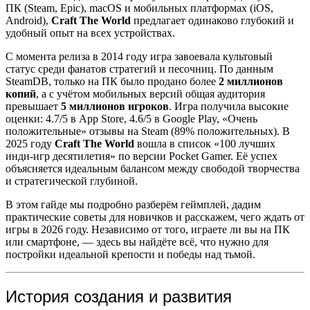
ПК (Steam, Epic), macOS и мобильных платформах (iOS,
Android),
Craft The World
предлагает одинаково глубокий и
удобный опыт на всех устройствах.
С момента релиза в 2014 году игра завоевала культовый
статус среди фанатов стратегий и песочниц. По данным
SteamDB, только на ПК было продано более
2 миллионов
копий
, а с учётом мобильных версий общая аудитория
превышает
5 миллионов игроков
. Игра получила высокие
оценки: 4.7/5 в App Store, 4.6/5 в Google Play, «Очень
положительные» отзывы на Steam (89% положительных). В
2025 году
Craft The World
вошла в список «100 лучших
инди-игр десятилетия» по версии Pocket Gamer. Её успех
объясняется идеальным балансом между свободой творчества
и стратегической глубиной.
В этом гайде мы подробно разберём геймплей, дадим
практические советы для новичков и расскажем, чего ждать от
игры в 2026 году. Независимо от того, играете ли вы на ПК
или смартфоне, — здесь вы найдёте всё, что нужно для
постройки идеальной крепости и победы над тьмой.
История создания и развития