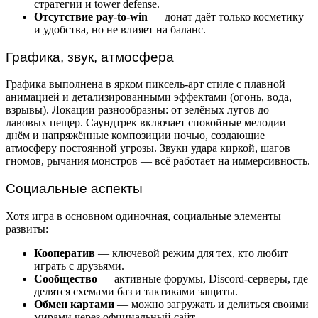
стратегии и tower defense.
Отсутствие pay-to-win
— донат даёт только косметику
и удобства, но не влияет на баланс.
Графика, звук, атмосфера
Графика выполнена в ярком пиксель-арт стиле с плавной
анимацией и детализированными эффектами (огонь, вода,
взрывы). Локации разнообразны: от зелёных лугов до
лавовых пещер. Саундтрек включает спокойные мелодии
днём и напряжённые композиции ночью, создающие
атмосферу постоянной угрозы. Звуки удара киркой, шагов
гномов, рычания монстров — всё работает на иммерсивность.
Социальные аспекты
Хотя игра в основном одиночная, социальные элементы
развиты:
Кооператив
— ключевой режим для тех, кто любит
играть с друзьями.
Сообщество
— активные форумы, Discord-серверы, где
делятся схемами баз и тактиками защиты.
Обмен картами
— можно загружать и делиться своими
мирами через официальный сайт.