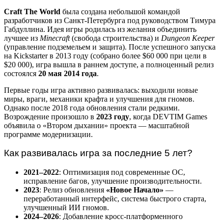
Craft The World
была создана небольшой командой
разработчиков из Санкт-Петербурга под руководством Тимура
Габдуллина. Идея игры родилась из желания объединить
лучшее из
Minecraft
(свобода строительства) и
Dungeon Keeper
(управление подземельем и защита). После успешного запуска
на Kickstarter в 2013 году (собрано более $60 000 при цели в
$20 000), игра вышла в раннем доступе, а полноценный релиз
состоялся
20 мая 2014 года
.
Первые годы игра активно развивалась: выходили новые
миры, враги, механики крафта и улучшения для гномов.
Однако после 2018 года обновления стали редкими.
Возрождение произошло в
2023 году
, когда DEVTIM Games
объявила о «Втором дыхании» проекта — масштабной
программе модернизации.
Как развивалась игра за последние 5 лет?
2021–2022
: Оптимизация под современные ОС,
исправление багов, улучшение производительности.
2023
: Релиз обновления
«Новое Начало»
—
переработанный интерфейс, система быстрого старта,
улучшенный ИИ гномов.
2024–2026
: Добавление кросс-платформенного