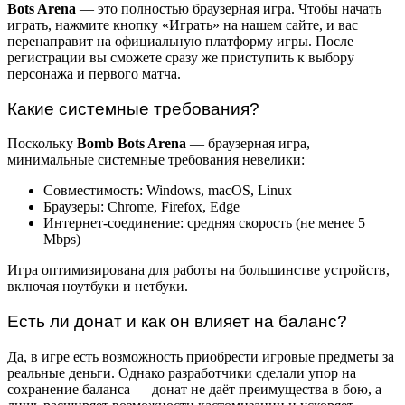
Bots Arena
— это полностью браузерная игра. Чтобы начать
играть, нажмите кнопку «Играть» на нашем сайте, и вас
перенаправит на официальную платформу игры. После
регистрации вы сможете сразу же приступить к выбору
персонажа и первого матча.
Какие системные требования?
Поскольку
Bomb Bots Arena
— браузерная игра,
минимальные системные требования невелики:
Совместимость: Windows, macOS, Linux
Браузеры: Chrome, Firefox, Edge
Интернет-соединение: средняя скорость (не менее 5
Mbps)
Игра оптимизирована для работы на большинстве устройств,
включая ноутбуки и нетбуки.
Есть ли донат и как он влияет на баланс?
Да, в игре есть возможность приобрести игровые предметы за
реальные деньги. Однако разработчики сделали упор на
сохранение баланса — донат не даёт преимущества в бою, а