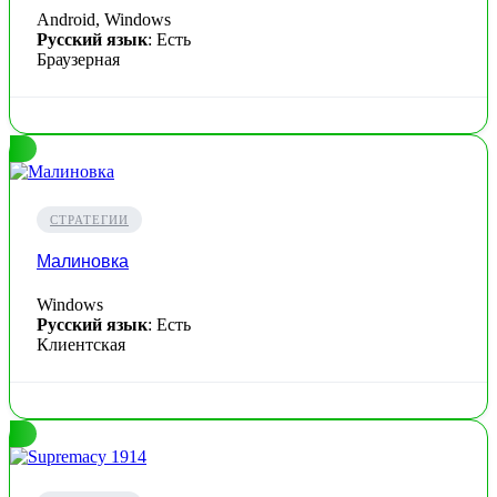
Android, Windows
Русский язык
: Есть
Браузерная
СТРАТЕГИИ
Малиновка
Windows
Русский язык
: Есть
Клиентская