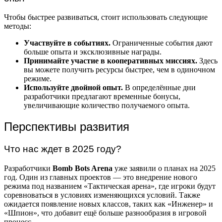
Чтобы быстрее развиваться, стоит использовать следующие
методы:
Участвуйте в событиях.
Ограниченные события дают
больше опыта и эксклюзивные награды.
Принимайте участие в кооперативных миссиях.
Здесь
вы можете получить ресурсы быстрее, чем в одиночном
режиме.
Используйте двойной опыт.
В определённые дни
разработчики предлагают временные бонусы,
увеличивающие количество получаемого опыта.
Перспективы развития
Что нас ждет в 2025 году?
Разработчики
Bomb Bots Arena
уже заявили о планах на 2025
год. Один из главных проектов — это внедрение нового
режима под названием «Тактическая арена», где игроки будут
соревноваться в условиях изменяющихся условий. Также
ожидается появление новых классов, таких как «Инженер» и
«Шпион», что добавит ещё больше разнообразия в игровой
процесс.