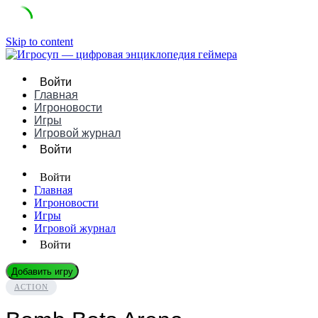
Skip to content
Войти
Главная
Игроновости
Игры
Игровой журнал
Войти
Войти
Главная
Игроновости
Игры
Игровой журнал
Войти
Добавить игру
ACTION