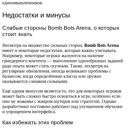
единомышленников.
Недостатки и минусы
Слабые стороны Bomb Bots Arena, о которых
стоит знать
Несмотря на множество сильных сторон,
Bomb Bots Arena
имеет и некоторые недостатки, которые важно учитывать.
Например, некоторые игроки жалуются на наличие
гриндерного контента — выполнение однообразных заданий
ради опыта может стать скучным. Также, несмотря на
регулярные обновления, иногда возникают проблемы с
балансом, когда определённые классы или оружие
оказываются слишком сильными.
Ещё одним минусом является то, что для некоторых игроков
может быть сложно быстро освоиться в игре, особенно если
они не знакомы с жанром шутеров или стратегий. Однако
разработчики постоянно работают над улучшением обучалки
и упрощением интерфейса.
Как избежать этих проблем