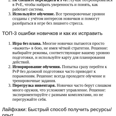
в PvE, чтобы набрать уверенность и понять, как
работает система.
Используйте обучение.
Все тренировочные уровни
созданы с учётом интересов новичков и помогут
разобраться в игре без лишнего стресса.
ТОП-3 ошибки новичков и как их исправить
Игра без плана.
Многие новички пытаются просто
«выжить» в бою, не имея чёткой стратегии. Решение:
выбирайте режимы, соответствующие вашему уровню
подготовки, и используйте карту для планирования
действий.
Игнорирование обучения.
Попытка сразу перейти к
PvP без должной подготовки часто приводит к
поражениям. Решение: всегда проходите обучение и
тренировочные задания.
Перегрузка инвентаря.
Новички часто берут слишком
много оружия, что усложняет управление. Решение:
экспериментируйте с разными комплектами, но не
перегружайте себя.
Лайфхаки: Быстрый способ получить ресурсы/
опыт