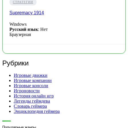
СТРАТЕГИИ
Supremacy 1914
Windows
Русский язык
: Нет
Браузерная
Рубрики
Игровые движки
Игровые компании
Игровые консоли
Игроновости
История онлайн игр
Легенды геймдева
Словарь геймера
Энциклопедия геймера
Популярные жанры