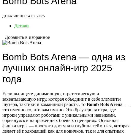
Bomb Bots Arena
ДОБАВЛЕНО 14.07.2025
Детали
Добавить в избранное
Bomb Bots Arena — одна из
лучших онлайн-игр 2025
года
Если вы ищете динамичную, стратегическую и
захватывающую игру, которая объединит в себе элементы
шутера, тактики и командной работы, то
Bomb Bots Arena
—
это именно то, что вам нужно. Это браузерная игра, где
игроки управляют роботами с уникальными навыками,
соревнуясь в напряженных боевых сценариях. Основная
фишка игры — простота доступа и глубина геймплея, которая
делает её подходящей как для новичков, так и для опытных