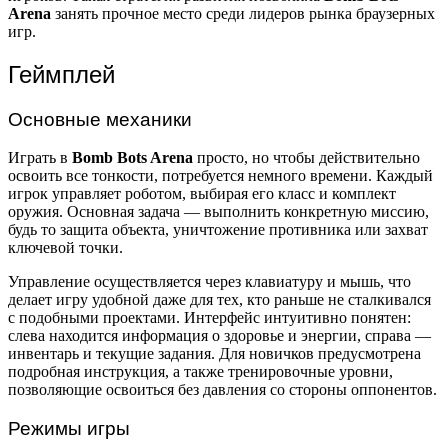
Arena
занять прочное место среди лидеров рынка браузерных
игр.
Геймплей
Основные механики
Играть в
Bomb Bots Arena
просто, но чтобы действительно
освоить все тонкости, потребуется немного времени. Каждый
игрок управляет роботом, выбирая его класс и комплект
оружия. Основная задача — выполнить конкретную миссию,
будь то защита объекта, уничтожение противника или захват
ключевой точки.
Управление осуществляется через клавиатуру и мышь, что
делает игру удобной даже для тех, кто раньше не сталкивался
с подобными проектами. Интерфейс интуитивно понятен:
слева находится информация о здоровье и энергии, справа —
инвентарь и текущие задания. Для новичков предусмотрена
подробная инструкция, а также тренировочные уровни,
позволяющие освоиться без давления со стороны оппонентов.
Режимы игры