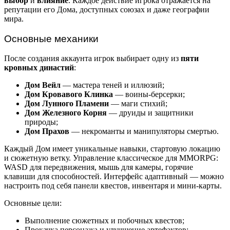
выбор
и
влияние
. Каждое действие игрока отражается на
репутации его Дома, доступных союзах и даже географии
мира.
Основные механики
После создания аккаунта игрок выбирает одну из
пяти
кровных династий
:
Дом Вейл
— мастера теней и иллюзий;
Дом Кровавого Клинка
— воины-берсерки;
Дом Лунного Пламени
— маги стихий;
Дом Железного Корня
— друиды и защитники
природы;
Дом Прахов
— некроманты и манипуляторы смертью.
Каждый Дом имеет уникальные навыки, стартовую локацию
и сюжетную ветку. Управление классическое для MMORPG:
WASD для передвижения, мышь для камеры, горячие
клавиши для способностей. Интерфейс адаптивный — можно
настроить под себя панели квестов, инвентаря и мини-карты.
Основные цели:
Выполнение сюжетных и побочных квестов;
Прокачка персонажа и улучшение артефактов;