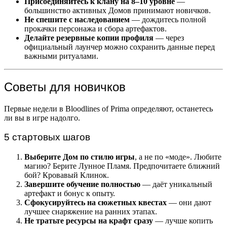
Присоединяйтесь к клану на 8–10 уровне
—
большинство активных Домов принимают новичков.
Не спешите с наследованием
— дождитесь полной
прокачки персонажа и сбора артефактов.
Делайте резервные копии профиля
— через
официальный лаунчер можно сохранить данные перед
важными ритуалами.
Советы для новичков
Первые недели в Bloodlines of Prima определяют, останетесь
ли вы в игре надолго.
5 стартовых шагов
Выберите Дом по стилю игры
, а не по «моде». Любите
магию? Берите Лунное Пламя. Предпочитаете ближний
бой? Кровавый Клинок.
Завершите обучение полностью
— даёт уникальный
артефакт и бонус к опыту.
Сфокусируйтесь на сюжетных квестах
— они дают
лучшее снаряжение на ранних этапах.
Не тратьте ресурсы на крафт сразу
— лучше копить