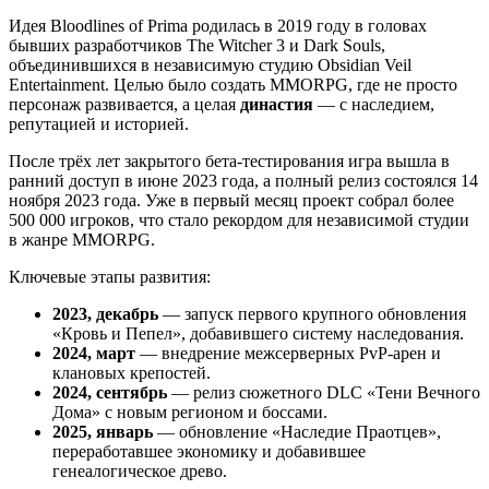
Идея Bloodlines of Prima родилась в 2019 году в головах
бывших разработчиков The Witcher 3 и Dark Souls,
объединившихся в независимую студию Obsidian Veil
Entertainment. Целью было создать MMORPG, где не просто
персонаж развивается, а целая
династия
— с наследием,
репутацией и историей.
После трёх лет закрытого бета-тестирования игра вышла в
ранний доступ в июне 2023 года, а полный релиз состоялся 14
ноября 2023 года. Уже в первый месяц проект собрал более
500 000 игроков, что стало рекордом для независимой студии
в жанре MMORPG.
Ключевые этапы развития:
2023, декабрь
— запуск первого крупного обновления
«Кровь и Пепел», добавившего систему наследования.
2024, март
— внедрение межсерверных PvP-арен и
клановых крепостей.
2024, сентябрь
— релиз сюжетного DLC «Тени Вечного
Дома» с новым регионом и боссами.
2025, январь
— обновление «Наследие Праотцев»,
переработавшее экономику и добавившее
генеалогическое древо.