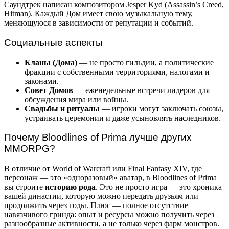
Саундтрек написан композитором Jesper Kyd (Assassin’s Creed,
Hitman). Каждый Дом имеет свою музыкальную тему,
меняющуюся в зависимости от репутации и событий.
Социальные аспекты
Кланы (Дома)
— не просто гильдии, а политические
фракции с собственными территориями, налогами и
законами.
Совет Домов
— еженедельные встречи лидеров для
обсуждения мира или войны.
Свадьбы и ритуалы
— игроки могут заключать союзы,
устраивать церемонии и даже усыновлять наследников.
Почему Bloodlines of Prima лучше других
MMORPG?
В отличие от World of Warcraft или Final Fantasy XIV, где
персонаж — это «одноразовый» аватар, в Bloodlines of Prima
вы строите
историю рода
. Это не просто игра — это хроника
вашей династии, которую можно передать друзьям или
продолжить через годы. Плюс — полное отсутствие
навязчивого гринда: опыт и ресурсы можно получить через
разнообразные активности, а не только через фарм монстров.