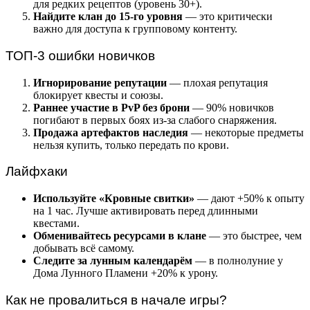
для редких рецептов (уровень 30+).
Найдите клан до 15-го уровня
— это критически
важно для доступа к групповому контенту.
ТОП-3 ошибки новичков
Игнорирование репутации
— плохая репутация
блокирует квесты и союзы.
Раннее участие в PvP без брони
— 90% новичков
погибают в первых боях из-за слабого снаряжения.
Продажа артефактов наследия
— некоторые предметы
нельзя купить, только передать по крови.
Лайфхаки
Используйте «Кровные свитки»
— дают +50% к опыту
на 1 час. Лучше активировать перед длинными
квестами.
Обменивайтесь ресурсами в клане
— это быстрее, чем
добывать всё самому.
Следите за лунным календарём
— в полнолуние у
Дома Лунного Пламени +20% к урону.
Как не провалиться в начале игры?