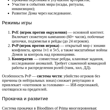
Участие в событиях мира (осады, ритуалы,
инквизиции);
Развитие Дома через наследование.
Режимы игры
PvE (игрок против окружения)
— основной контент.
Включает сюжетную кампанию (60+ часов), побочные
цепочки, подземелья и рейды (до 24 игроков).
PvP (игрок против игрока)
— открытый мир с зонами
конфликта, арены 1v1 и 5v5, а также масштабные войны
Домов за контроль над провинциями.
Кооператив
— совместные рейды, клановые задания,
исследование аномалий. Требует слаженной командной
работы и распределения ролей (танк, хил, ДД).
Особенность PvP —
система чести
: убийство игроков без
причины (в нейтральных зонах) снижает репутацию и
привлекает «охотников за головами» — ИИ-персонажей,
охотящихся на предателей.
Прокачка и развитие
Система прокачки в Bloodlines of Prima многоуровневая: