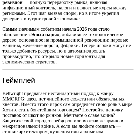
ревизион
— полную переработку рынка, включая
инфляционный контроль, налоги и валютные курсы между
регионами. Этот шаг вызвал споры, но в итоге укрепил
доверие к внутриигровой экономике.
Самым значимым событием начала 2026 года стало
обновление
«Эпоха пары»
, добавившее технологическое
дерево, основанное на промышленной революции: паровые
машины, железные дороги, фабрики. Теперь игроки могут не
только добывать ресурсы, но и автоматизировать
производство, что открыло новые горизонты для
экономических стратегов.
Геймплей
Bellwright предлагает нестандартный подход к жанру
MMORPG: здесь нет линейного сюжета или обязательных
квестов. Вместо этого игрок сам определяет свою роль в мире.
Хотите стать богатейшим торговцем? Постройте цепочку
поставок от шахт до рынков. Мечтаете о славе воина?
Защитите свой город от рейдеров или возглавьте армию в
межрегиональной войне. А если вы любите создавать —
станьте архитектором, кузнецом или алхимиком.