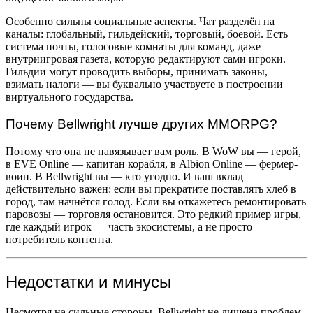
Особенно сильны социальные аспекты. Чат разделён на
каналы: глобальный, гильдейский, торговый, боевой. Есть
система почты, голосовые комнаты для команд, даже
внутриигровая газета, которую редактируют сами игроки.
Гильдии могут проводить выборы, принимать законы,
взимать налоги — вы буквально участвуете в построении
виртуального государства.
Почему Bellwright лучше других MMORPG?
Потому что она не навязывает вам роль. В WoW вы — герой,
в EVE Online — капитан корабля, в Albion Online — фермер-
воин. В Bellwright вы — кто угодно. И ваш вклад
действительно важен: если вы прекратите поставлять хлеб в
город, там начнётся голод. Если вы откажетесь ремонтировать
паровозы — торговля остановится. Это редкий пример игры,
где каждый игрок — часть экосистемы, а не просто
потребитель контента.
Недостатки и минусы
Несмотря на сильные стороны, Bellwright не лишена проблем.