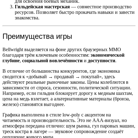
для освоения боевых механик.
Гильдейская мастерская
— совместное производство
ресурсов. Позволяет быстро прокачать навыки и завести
знакомства.
Преимущества игры
Bellwright выделяется на фоне других браузерных MMO
благодаря трём ключевым особенностям:
экономической
глубине
,
социальной вовлечённости
и
доступности
.
В отличие от большинства конкурентов, где экономика
сводится к «добывай → продавай → покупай», здесь
действуют реальные рыночные законы. Цены колеблются в
зависимости от спроса, сезонности, политической ситуации.
Например, если гильдия блокирует дорогу к медным шахтам,
цена на медь взлетает, а альтернативные материалы (бронза,
железо) становятся выгоднее.
Графика выполнена в стиле low-poly с акцентом на
читаемость и производительность. Это не AAA-визуал, но
атмосфера передана отлично: шум рынка, гул паровых машин,
треск костра в лагере — звуковое сопровождение создаёт
ощущение живого мира.