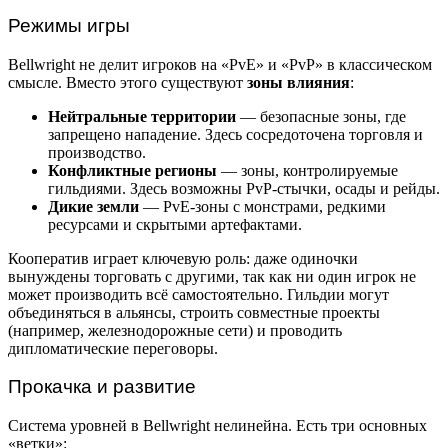
Режимы игры
Bellwright не делит игроков на «PvE» и «PvP» в классическом
смысле. Вместо этого существуют
зоны влияния
:
Нейтральные территории
— безопасные зоны, где
запрещено нападение. Здесь сосредоточена торговля и
производство.
Конфликтные регионы
— зоны, контролируемые
гильдиями. Здесь возможны PvP-стычки, осады и рейды.
Дикие земли
— PvE-зоны с монстрами, редкими
ресурсами и скрытыми артефактами.
Кооператив играет ключевую роль: даже одиночки
вынуждены торговать с другими, так как ни один игрок не
может производить всё самостоятельно. Гильдии могут
объединяться в альянсы, строить совместные проекты
(например, железнодорожные сети) и проводить
дипломатические переговоры.
Прокачка и развитие
Система уровней в Bellwright нелинейна. Есть три основных
«ветки»: