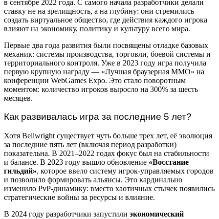
в сентябре 2022 года. С самого начала разработчики делали
ставку не на зрелищность, а на глубину: они стремились
создать виртуальное общество, где действия каждого игрока
влияют на экономику, политику и культуру всего мира.
Первые два года развития были посвящены отладке базовых
механик: системы производства, торговли, боевой системы и
территориального контроля. Уже в 2023 году игра получила
первую крупную награду — «Лучшая браузерная MMO» на
конференции WebGames Expo. Это стало поворотным
моментом: количество игроков выросло на 300% за шесть
месяцев.
Как развивалась игра за последние 5 лет?
Хотя Bellwright существует чуть больше трех лет, её эволюция
за последние пять лет (включая период разработки)
показательна. В 2021–2022 годах фокус был на стабильности
и балансе. В 2023 году вышло обновление
«Восстание
гильдий»
, которое ввело систему игрок-управляемых городов
и позволило формировать альянсы. Это кардинально
изменило PvP-динамику: вместо хаотичных стычек появились
стратегические войны за ресурсы и влияние.
В 2024 году разработчики запустили
экономический