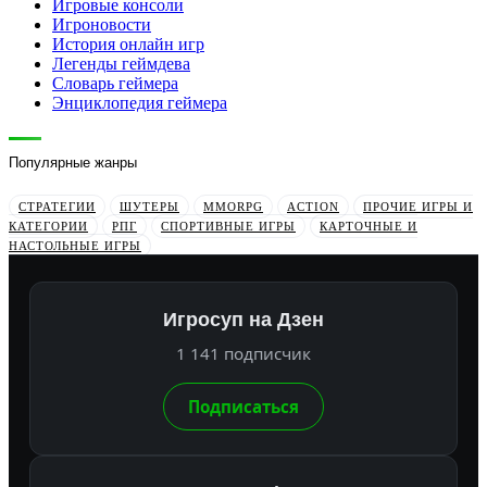
Игровые консоли
Игроновости
История онлайн игр
Легенды геймдева
Словарь геймера
Энциклопедия геймера
Популярные жанры
СТРАТЕГИИ
ШУТЕРЫ
MMORPG
ACTION
ПРОЧИЕ ИГРЫ И
КАТЕГОРИИ
РПГ
СПОРТИВНЫЕ ИГРЫ
КАРТОЧНЫЕ И
НАСТОЛЬНЫЕ ИГРЫ
Игросуп на Дзен
1 141 подписчик
Подписаться