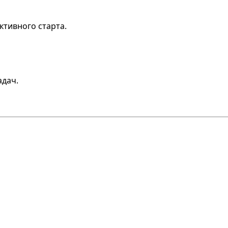
тивного старта.
адач.