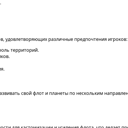
.
мов, удовлетворяющих различные предпочтения игроков:
роль территорий.
ков.
я.
азвивать свой флот и планеты по нескольким направле
сти для кастомизации и усиления флота, что делает п