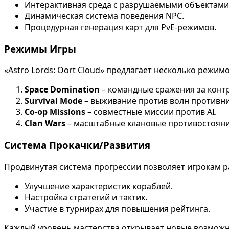
Интерактивная среда с разрушаемыми объектами
Динамическая система поведения NPC.
Процедурная генерация карт для PvE-режимов.
Режимы Игры
«Astro Lords: Oort Cloud» предлагает несколько режи
Space Domination
– командные сражения за конт
Survival Mode
– выживание против волн противни
Co-op Missions
– совместные миссии против AI.
Clan Wars
– масштабные клановые противостояни
Система Прокачки/Развития
Продвинутая система прогрессии позволяет игрокам р
Улучшение характеристик кораблей.
Настройка стратегий и тактик.
Участие в турнирах для повышения рейтинга.
Каждый уровень мастерства открывает новые возможно