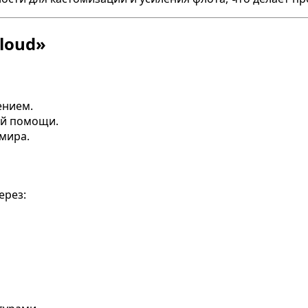
Cloud»
ением.
ой помощи.
мира.
ерез: