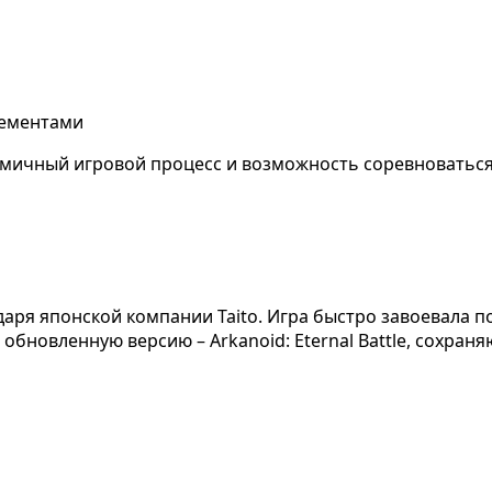
лементами
намичный игровой процесс и возможность соревноваться
годаря японской компании Taito. Игра быстро завоевал
 обновленную версию – Arkanoid: Eternal Battle, сохра