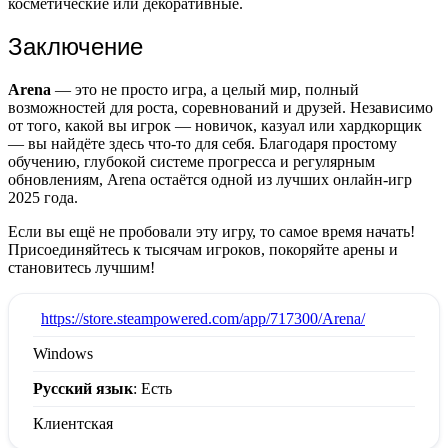
косметические или декоративные.
Заключение
Arena
— это не просто игра, а целый мир, полный
возможностей для роста, соревнований и друзей. Независимо
от того, какой вы игрок — новичок, казуал или хардкорщик
— вы найдёте здесь что-то для себя. Благодаря простому
обучению, глубокой системе прогресса и регулярным
обновлениям, Arena остаётся одной из лучших онлайн-игр
2025 года.
Если вы ещё не пробовали эту игру, то самое время начать!
Присоединяйтесь к тысячам игроков, покоряйте арены и
становитесь лучшим!
:
https://store.steampowered.com/app/717300/Arena/
Windows
Русский язык
: Есть
Клиентская