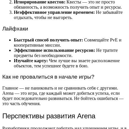
Игнорирование квестов:
Квесты — это не просто
обязанность, а возможность получить опыт и ресурсы.
Неэффективное управление временем:
Не забывайте
отдыхать, чтобы не выгореть.
Лайфхаки
Быстрый способ получить опыт:
Совмещайте PvE и
кооперативные миссии.
Эффективное использование ресурсов:
Не тратите
предметы без необходимости.
Изучайте карту:
Чем лучше вы знаете расположение
объектов, тем успешнее будете в бою.
Как не провалиться в начале игры?
Главное — не паниковать и не сравнивать себя с другими.
Arena — это игра, где каждый может добиться успеха, если
будет последовательно развиваться. Не бойтесь ошибаться —
это часть обучения.
Перспективы развития Arena
Разработчики продолжают работать над улучшением игры, и в