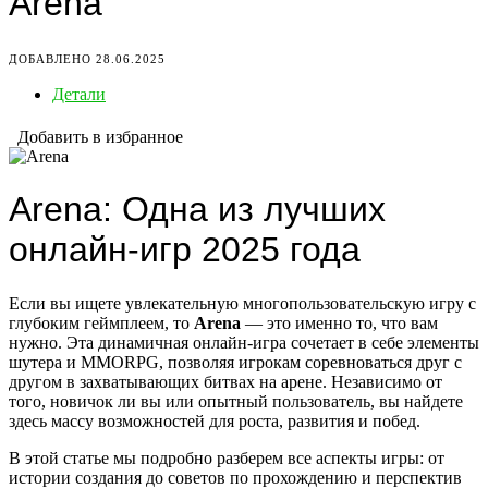
Arena
ДОБАВЛЕНО 28.06.2025
Детали
Добавить в избранное
Arena: Одна из лучших
онлайн-игр 2025 года
Если вы ищете увлекательную многопользовательскую игру с
глубоким геймплеем, то
Arena
— это именно то, что вам
нужно. Эта динамичная онлайн-игра сочетает в себе элементы
шутера и MMORPG, позволяя игрокам соревноваться друг с
другом в захватывающих битвах на арене. Независимо от
того, новичок ли вы или опытный пользователь, вы найдете
здесь массу возможностей для роста, развития и побед.
В этой статье мы подробно разберем все аспекты игры: от
истории создания до советов по прохождению и перспектив