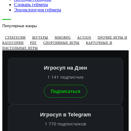
Словарь геймера
Энциклопедия геймера
Популярные жанры
СТРАТЕГИИ
ШУТЕРЫ
MMORPG
ACTION
ПРОЧИЕ ИГРЫ И
КАТЕГОРИИ
РПГ
СПОРТИВНЫЕ ИГРЫ
КАРТОЧНЫЕ И
НАСТОЛЬНЫЕ ИГРЫ
Игросуп на Дзен
1 141 подписчик
Подписаться
Игросуп в Telegram
1 770 подписчиков