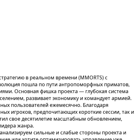
стратегию в реальном времени (MMORTS) с
 эволюция пошла по пути антропоморфных приматов,
ями. Основная фишка проекта — глубокая система
селением, развивает экономику и командует армией.
вных пользователей ежемесячно. Благодаря
ьных игроков, предпочитающих короткие сессии, так и
метил свое десятилетие масштабным обновлением,
лидера жанра.
анализируем сильные и слабые стороны проекта и
ление или хотите оптимизировать управление уже