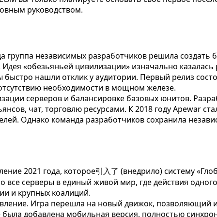
новным руководством.
гда группа независимых разработчиков решила создать 
 Идея «обезьяньей цивилизации» изначально казалась р
ыстро нашли отклик у аудитории. Первый релиз состоялс
 отсутствию необходимости в мощном железе.
зации серверов и балансировке базовых юнитов. Разра
янсов, чат, торговлю ресурсами. К 2018 году Apewar ст
телей. Однако команда разработчиков сохранила незави
ние 2021 года, которое引入了 (внедрило) систему «Глоба
 все серверы в единый живой мир, где действия одного
ии и крупных коалиций.
овление. Игра перешла на новый движок, позволяющий 
же была добавлена мобильная версия, полностью синхро