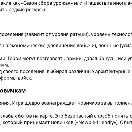
акие как «Сезон сбора урожая» или «Нашествие иноплан
ть редкие ресурсы.
оселения (зависит от уровня ратуши), уровень технолог
я на экономические (увеличение добычи), военные (усил
 Герои могут возглавлять армии, давая бонусы, или у
иям.
 своего поселения, выбирая различные архитектурные с
иформы войск.
новичкам
ния. Игра щедро вознаграждает новичков за выполнени
 слабых ботов на карте. Это безопасный способ понять 
 который принимает новичков («Newbie-friendly»). Опы