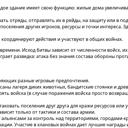
аждое здание имеет свою функцию: жилые дома увеличив
ть отряды, отправлять их в рейды, на защиту или в по
поселения других игроков, ресурсы и точки интереса. 
 координируют действия и участвуют в общих войнах.
ремени. Исход битвы зависит от численности войск, их т
играет разведка: атака без знания состава обороны про
ряющих разные игровые предпочтения.
саны лагеря диких животных, бандитские стоянки и древ
рять войска (в случае поражения войска просто возвра
атаковать поселения друг друга для кражи ресурсов или
ависит только от тактики и состава армии.
льянсами за контроль над территориями, городами-кр
ации. Участие в клановых войнах дает лучшие награды 