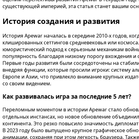
существующей империей, эта статья станет вашим ос
История создания и развития
История Apewar началась в середине 2010-х годов, ко
клишированных сеттингов средневековья или космоса.
юмористический подход к серьезным механикам войны б
популярность благодаря низкому порогу вхождения и
Первые годы развития были сосредоточены на стабили
внедряя функции, которые просили игроки: систему аль
Европе и Азии, что привлекло внимание крупных изда
со своим видением.
Как развивалась игра за последние 5 лет?
Переломным моментом в истории Apewar стало обновле
отдельных инстансах, но новое обновление объединило
континента. Это резко повысило значимость дипломат
В 2023 году было выпущено крупное графическое обн
анимации, сохраняя при этом легкость браузера. Так