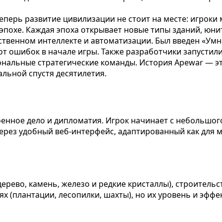
еперь развитие цивилизации не стоит на месте: игроки 
 эпохе. Каждая эпоха открывает новые типы зданий, юни
ственном интеллекте и автоматизации. Был введен «Ум
 ошибок в начале игры. Также разработчики запустили 
ональные стратегические команды. История Apewar — эт
альной спустя десятилетия.
военное дело и дипломатия. Игрок начинает с небольшо
рез удобный веб-интерфейс, адаптированный как для м
ерево, камень, железо и редкие кристаллы), строитель
 (плантации, лесопилки, шахты), но их уровень и эффе