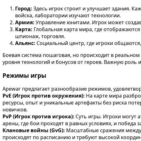
Город:
Здесь игрок строит и улучшает здания. К
войска, лаборатории изучают технологии.
Армия:
Управление юнитами. Игрок может создава
Карта:
Глобальная карта мира, где отображаются 
шпионаж, торговля.
Альянс:
Социальный центр, где игроки общаются,
Боевая система пошаговая, но происходит в реальном в
уровня технологий и бонусов от героев. Важную роль 
Режимы игры
Apewar предлагает разнообразие режимов, удовлетво
PvE (Игрок против окружения):
На карте мира разбро
ресурсы, опыт и уникальные артефакты без риска поте
новичков.
PvP (Игрок против игрока):
Суть игры. Игроки могут 
арены, где бои проходят в равных условиях, и победа з
Клановые войны (GvG):
Масштабные сражения между а
происходят по расписанию и требуют высокой координ