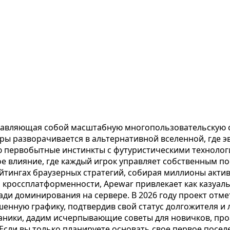
дставляющая собой масштабную многопользовательскую 
гры разворачивается в альтернативной вселенной, где
первобытные инстинкты с футуристическими технологи
е влияние, где каждый игрок управляет собственным по
йтингах браузерных стратегий, собирая миллионы акти
 и кроссплатформенности, Apewar привлекает как казуал
ради доминирования на сервере. В 2026 году проект от
енную графику, подтвердив свой статус долгожителя и 
аники, дадим исчерпывающие советы для новичков, про
 Если вы только планируете основать свое первое посе