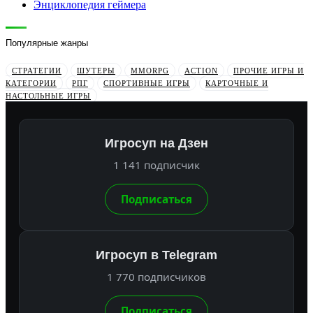
Энциклопедия геймера
Популярные жанры
СТРАТЕГИИ
ШУТЕРЫ
MMORPG
ACTION
ПРОЧИЕ ИГРЫ И
КАТЕГОРИИ
РПГ
СПОРТИВНЫЕ ИГРЫ
КАРТОЧНЫЕ И
НАСТОЛЬНЫЕ ИГРЫ
Игросуп на Дзен
1 141 подписчик
Подписаться
Игросуп в Telegram
1 770 подписчиков
Подписаться