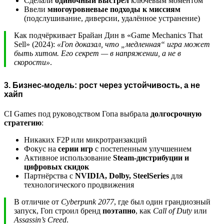
Сделали
одиночный выстрел
ключевым моментом
Ввели
многоуровневые подходы к миссиям
(подслушивание, диверсии, удалённое устранение)
Как подчёркивает Брайан Дин в «Game Mechanics That
Sell» (2024):
«Гоп доказал, что „медленная“ игра может
быть хитом. Его секрет — в напряжении, а не в
скорости»
.
3. Бизнес-модель: рост через устойчивость, а не
хайп
CI Games под руководством Гопа выбрала
долгосрочную
стратегию
:
Никаких F2P или микротранзакций
Фокус на
серии игр
с постепенным улучшением
Активное использование
Steam-дистрибуции и
цифровых скидок
Партнёрства с
NVIDIA, Dolby, SteelSeries
для
технологического продвижения
В отличие от
Cyberpunk 2077
, где был один грандиозный
запуск, Гоп строил бренд
поэтапно
, как
Call of Duty
или
Assassin’s Creed
.