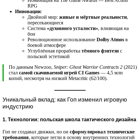
Номинация на The Game Awards — Best Action
RPG
Инновации
:
Двойной мир:
живые и мёртвые реальности
,
пересекающиеся
Система
«духовного усталости»
, влияющая на
бои
Революционное использование
Dolby Atmos
в
боевой атмосфере
Углублённая проработка
тёмного фэнтези
с
польской эстетикой
По данным Newzoo,
Sniper: Ghost Warrior Contracts 2
(2021)
стал
самой скачиваемой игрей CI Games
— 4,5 млн
копий, несмотря на низкий Metacritic (62/100).
Уникальный вклад: как Гоп изменил игровую
индустрию
1. Технологии: польская школа тактического дизайна
Гоп не создавал движки, но он
сформулировал технические
требования
, которые легли в основу внутренних технологий