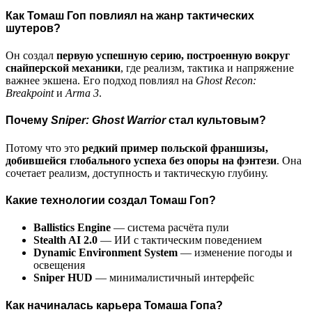
Как Томаш Гоп повлиял на жанр тактических
шутеров?
Он создал
первую успешную серию, построенную вокруг
снайперской механики
, где реализм, тактика и напряжение
важнее экшена. Его подход повлиял на
Ghost Recon:
Breakpoint
и
Arma 3
.
Почему
Sniper: Ghost Warrior
стал культовым?
Потому что это
редкий пример польской франшизы,
добившейся глобального успеха без опоры на фэнтези
. Она
сочетает реализм, доступность и тактическую глубину.
Какие технологии создал Томаш Гоп?
Ballistics Engine
— система расчёта пули
Stealth AI 2.0
— ИИ с тактическим поведением
Dynamic Environment System
— изменение погоды и
освещения
Sniper HUD
— минималистичный интерфейс
Как начиналась карьера Томаша Гопа?