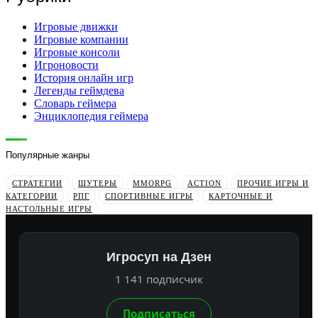
Игровые движки
Игровые компании
Игровые консоли
Игроновости
История онлайн игр
Легенды геймдева
Словарь геймера
Энциклопедия геймера
Популярные жанры
СТРАТЕГИИ
ШУТЕРЫ
MMORPG
ACTION
ПРОЧИЕ ИГРЫ И
КАТЕГОРИИ
РПГ
СПОРТИВНЫЕ ИГРЫ
КАРТОЧНЫЕ И
НАСТОЛЬНЫЕ ИГРЫ
Игросуп на Дзен
1 141 подписчик
Подписаться