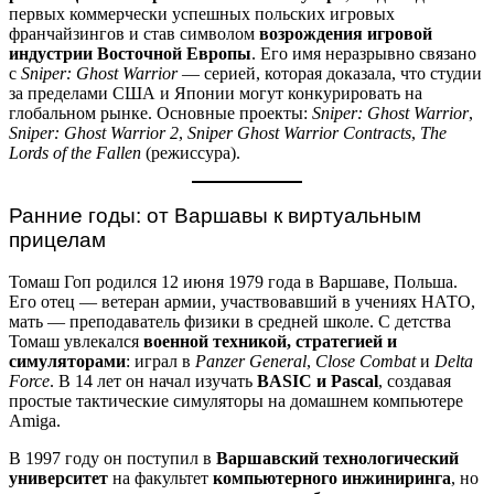
первых коммерчески успешных польских игровых
франчайзингов и став символом
возрождения игровой
индустрии Восточной Европы
. Его имя неразрывно связано
с
Sniper: Ghost Warrior
— серией, которая доказала, что студии
за пределами США и Японии могут конкурировать на
глобальном рынке. Основные проекты:
Sniper: Ghost Warrior
,
Sniper: Ghost Warrior 2
,
Sniper Ghost Warrior Contracts
,
The
Lords of the Fallen
(режиссура).
Ранние годы: от Варшавы к виртуальным
прицелам
Томаш Гоп родился 12 июня 1979 года в Варшаве, Польша.
Его отец — ветеран армии, участвовавший в учениях НАТО,
мать — преподаватель физики в средней школе. С детства
Томаш увлекался
военной техникой, стратегией и
симуляторами
: играл в
Panzer General
,
Close Combat
и
Delta
Force
. В 14 лет он начал изучать
BASIC и Pascal
, создавая
простые тактические симуляторы на домашнем компьютере
Amiga.
В 1997 году он поступил в
Варшавский технологический
университет
на факультет
компьютерного инжиниринга
, но