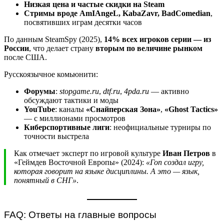
Низкая цена и частые скидки на Steam
Стримы вроде AmIAngeL, KabaZavr, BadComedian
,
посвятивших играм десятки часов
По данным SteamSpy (2025),
14% всех игроков серии — из
России
, что делает страну
вторым по величине рынком
после США.
Русскоязычное комьюнити:
Форумы
:
stopgame.ru
,
dtf.ru
,
4pda.ru
— активно
обсуждают тактики и моды
YouTube
: каналы
«Снайперская Зона»
,
«Ghost Tactics»
— с миллионами просмотров
Киберспортивные лиги
: неофициальные турниры по
точности выстрела
Как отмечает эксперт по игровой культуре
Иван Петров
в
«Геймдев Восточной Европы» (2024):
«Гоп создал игру,
которая говорит на языке дисциплины. А это — язык,
понятный в СНГ»
.
FAQ: Ответы на главные вопросы