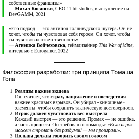
собственные франшизы»
—
Михал Косински
, CEO 11 bit studios, выступление на
DevGAMM, 2021
«Его подход — это антипод голливудского шутера. Он не
хочет, чтобы ты чувствовал себя героем. Он хочет, чтобы
ты чувствовал ответственность»
—
Агнешка Войчеховска
, геймдизайнер
This War of Mine
,
интервью с Eurogamer, 2022
Философия разработки: три принципа Томаша
Гопа
Реализм важнее экшена
Гоп считает, что
страх, напряжение и последствия
важнее красивых взрывов. Он убирал «киношные»
элементы, чтобы сохранить тактическую достоверность.
Игрок должен чувствовать вес выстрела
Каждый выстрел — это решение. Промах — не ошибка,
а часть процесса. Он требовал от команды:
«Если игрок
может стрелять без раздумий — мы проиграли»
.
Польша должна говорить своим голосом