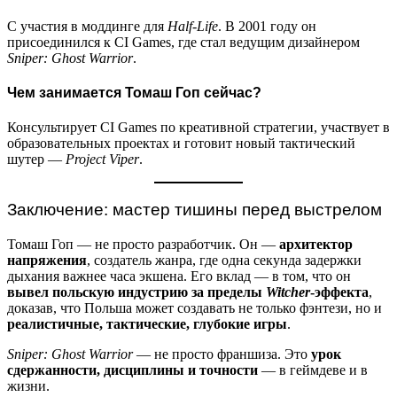
С участия в моддинге для
Half-Life
. В 2001 году он
присоединился к CI Games, где стал ведущим дизайнером
Sniper: Ghost Warrior
.
Чем занимается Томаш Гоп сейчас?
Консультирует CI Games по креативной стратегии, участвует в
образовательных проектах и готовит новый тактический
шутер —
Project Viper
.
Заключение: мастер тишины перед выстрелом
Томаш Гоп — не просто разработчик. Он —
архитектор
напряжения
, создатель жанра, где одна секунда задержки
дыхания важнее часа экшена. Его вклад — в том, что он
вывел польскую индустрию за пределы
Witcher
-эффекта
,
доказав, что Польша может создавать не только фэнтези, но и
реалистичные, тактические, глубокие игры
.
Sniper: Ghost Warrior
— не просто франшиза. Это
урок
сдержанности, дисциплины и точности
— в геймдеве и в
жизни.