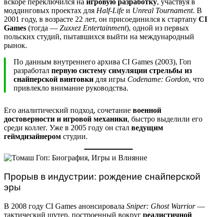
вскоре переключился на
игровую разработку
, участвуя в
моддинговых проектах для
Half-Life
и
Unreal Tournament
. В
2001 году, в возрасте 22 лет, он присоединился к стартапу
CI
Games
(тогда —
Zuxxez Entertainment
), одной из первых
польских студий, пытавшихся выйти на международный
рынок.
По данным внутреннего архива CI Games (2003), Гоп
разработал
первую систему симуляции стрельбы из
снайперской винтовки
для игры
Codename: Gordon
, что
привлекло внимание руководства.
Его аналитический подход, сочетание
военной
достоверности и игровой механики
, быстро выделили его
среди коллег. Уже в 2005 году он стал
ведущим
геймдизайнером
студии.
Прорыв в индустрии: рождение снайперской
эры
В 2008 году CI Games анонсировала
Sniper: Ghost Warrior
—
тактический шутер, построенный вокруг
реалистичной