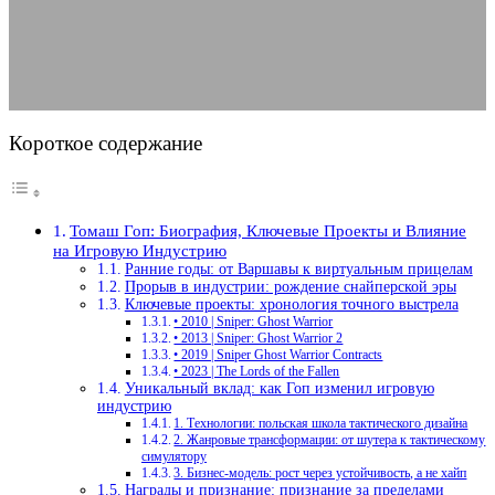
13.08.2025
АВТОР ANA_EDITOR
КОММЕНТАРИЕВ НЕТ
Короткое содержание
Томаш Гоп: Биография, Ключевые Проекты и Влияние
на Игровую Индустрию
Ранние годы: от Варшавы к виртуальным прицелам
Прорыв в индустрии: рождение снайперской эры
Ключевые проекты: хронология точного выстрела
• 2010 | Sniper: Ghost Warrior
• 2013 | Sniper: Ghost Warrior 2
• 2019 | Sniper Ghost Warrior Contracts
• 2023 | The Lords of the Fallen
Уникальный вклад: как Гоп изменил игровую
индустрию
1. Технологии: польская школа тактического дизайна
2. Жанровые трансформации: от шутера к тактическому
симулятору
3. Бизнес-модель: рост через устойчивость, а не хайп
Награды и признание: признание за пределами