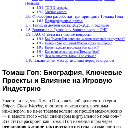
Польши
ТОП-3 награды:
Мнение коллег:
Философия разработки: три принципа Томаша Гопа
Подтверждающие цитаты:
Текущая деятельность: 2023–2025 и будущее
Влияние на Рунет: как Sniper покорил СНГ
FAQ: Ответы на главные вопросы
Как Томаш Гоп повлиял на жанр тактических шутеров?
Почему Sniper: Ghost Warrior стал культовым?
Какие технологии создал Томаш Гоп?
Как начиналась карьера Томаша Гопа?
Чем занимается Томаш Гоп сейчас?
Заключение: мастер тишины перед выстрелом
Томаш Гоп: Биография, Ключевые
Проекты и Влияние на Игровую
Индустрию
Знаете ли вы, что Томаш Гоп, ключевой архитектор серии
Sniper: Ghost Warrior
, в юности мечтал стать военным
инженером, но из-за травмы колена не прошёл медкомиссию
— и вместо этого «стал снайпером виртуального поля боя»?
Эта статья раскроет, как Томаш Гоп изменил игры через
революцию в жанре тактического шутера
, создав один из