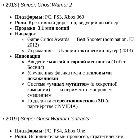
• 2013 |
Sniper: Ghost Warrior 2
Платформы
: PC, PS3, Xbox 360
Роли
: Креативный директор, ведущий дизайнер
Продажи
:
3,1 млн копий
Награды
:
Game Critics Awards — Best Shooter (nomination, E3
2012)
Игромания — Лучший тактический шутер (2013)
Инновации
:
Введение
миссий в горной местности
(Тибет,
Босния)
Улучшенная физика пули с
тепловыми
искажениями
Система
«умных мутантов»
(в секретной
кампании) — эксперимент с жанровым
смешением
Поддержка
стереоскопического 3D
(в
партнёрстве с NVIDIA)
• 2019 |
Sniper Ghost Warrior Contracts
Платформы
: PC, PS4, Xbox One
Роли
: Исполнительный продюсер, стратегический