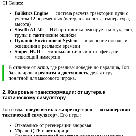
CI Games:
Ballistics Engine
— система расчёта траектории пули с
учётом 12 переменных (ветер, влажность, температура,
высота)
Stealth AI 2.0
— ИИ противника реагирует на звук, свет,
трупы и тактические ошибки
Dynamic Environment System
— изменение погоды и
освещения в реальном времени
Sniper HUD
— минималистичный интерфейс, не
мешающий иммерсии
В отличие от
Arma
, где реализм доведён до паралича, Гоп
балансировал
реализм и доступность
, делая игру
понятной для массового игрока.
2. Жанровые трансформации: от шутера к
тактическому симулятору
Гоп создал
новую ветвь в жанре шутеров
—
«снайперский
тактический симулятор»
. Его игры:
Отказались от регенерации здоровья
Убрали QTE и авто-прицел