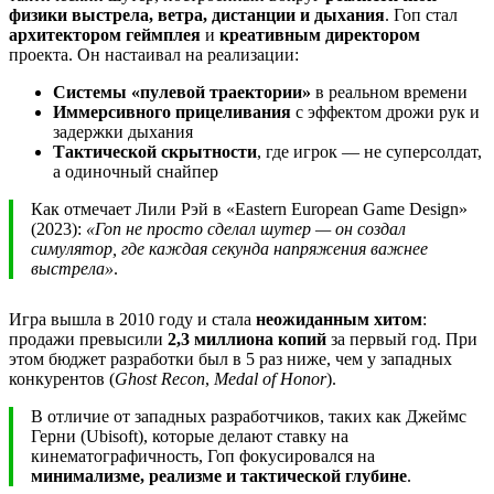
физики выстрела, ветра, дистанции и дыхания
. Гоп стал
архитектором геймплея
и
креативным директором
проекта. Он настаивал на реализации:
Системы «пулевой траектории»
в реальном времени
Иммерсивного прицеливания
с эффектом дрожи рук и
задержки дыхания
Тактической скрытности
, где игрок — не суперсолдат,
а одиночный снайпер
Как отмечает Лили Рэй в «Eastern European Game Design»
(2023):
«Гоп не просто сделал шутер — он создал
симулятор, где каждая секунда напряжения важнее
выстрела»
.
Игра вышла в 2010 году и стала
неожиданным хитом
:
продажи превысили
2,3 миллиона копий
за первый год. При
этом бюджет разработки был в 5 раз ниже, чем у западных
конкурентов (
Ghost Recon
,
Medal of Honor
).
В отличие от западных разработчиков, таких как Джеймс
Герни (Ubisoft), которые делают ставку на
кинематографичность, Гоп фокусировался на
минимализме, реализме и тактической глубине
.