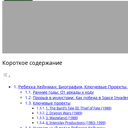
ЛЕГЕНДЫ ГЕЙМДЕВА
Ребек
13.08.2025
АВТОР ANA_EDITOR
КОММЕНТАРИЕВ НЕТ
Короткое содержание
Ребекка Хейнман: Биография, Ключевые Проекты
Ранние годы: От аркады к коду
Прорыв в индустрии: Как победа в Space Invad
Ключевые проекты
1. The Bard’s Tale III: Thief of Fate (1988)
2. Dragon Wars (1989)
3. Wasteland (1988)
4. Interplay Productions (1983–1999)
Уникальный вклад Ребекки Хейнман