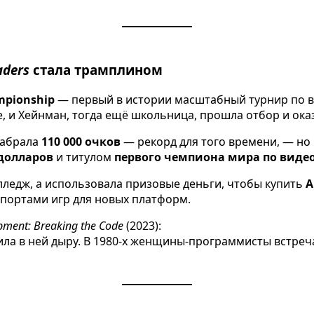
aders
стала трамплином
mpionship
— первый в истории масштабный турнир по ви
, и Хейнман, тогда ещё школьница, прошла отбор и оказ
набрала
110 000 очков
— рекорд для того времени, — но
 долларов
и титулом
первого чемпиона мира по виде
лледж, а использовала призовые деньги, чтобы купить
A
д портами игр для новых платформ.
ment: Breaking the Code
(2023):
ла в ней дыру. В 1980-х женщины-программисты встреч