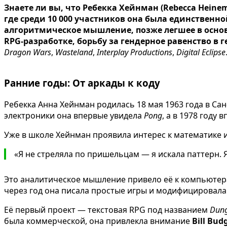
Знаете ли вы, что Ребекка Хейнман (Rebecca Heine
где среди 10 000 участников она была единственн
алгоритмическое мышление, позже легшее в осно
RPG-разработке, борьбу за гендерное равенство в 
Dragon Wars
,
Wasteland
,
Interplay Productions
,
Digital Eclipse
Ранние годы: От аркады к коду
Ребекка Анна Хейнман родилась 18 мая 1963 года в Са
электроники она впервые увидела
Pong
, а в 1978 году
Уже в школе Хейнман проявила интерес к математике и
«Я не стреляла по пришельцам — я искала паттерн. Я
Это аналитическое мышление привело её к компьютерам
через год она писала простые игры и модифицировал
Её первый проект — текстовая RPG под названием
Dung
была коммерческой, она привлекла внимание
Bill Bud