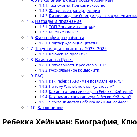
Технологии: Код как искусство
Жанровые трансформации
Бизнес-модели: От инди-духа к сохранению н
Награды и признание
ТОП-3 значимых наград:
Мнение коллег:
Философия разработки
Подтверждающие цитаты:
Текущая деятельность: 2023–2025
Ключевые проекты:
Влияние на Рунет
Популярность проектов в СНГ:
Русскоязычное комьюнити:
FAQ
Как Ребекка Хейнман повлияла на RPG?
Почему Wasteland стал культовым?
Какие технологии создала Ребекка Хейнман?
Как начиналась карьера Ребекки Хейнман?
Чем занимается Ребекка Хейнман сейчас?
Заключение
Ребекка Хейнман: Биография, Кл