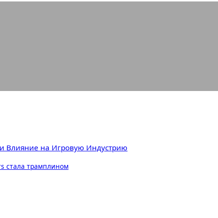
ка Хейнман: Биография, Игры и В
 и Влияние на Игровую Индустрию
ers стала трамплином