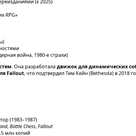
переизданиями (к 2025)
их RPG»
ы)
ностями
дерная война, 1980-е страхи)
стем
. Она разработала
движок для динамических с
ля Fallout
, что подтвердил Тим Кейн (Bethesda) в 2018 го
тор (1983–1987)
and
,
Battle Chess
,
Fallout
1.5 млн копий