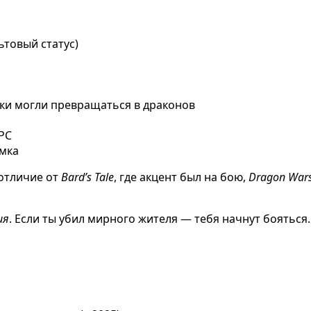
ьтовый статус)
ки могли превращаться в драконов
PC
омка
 отличие от
Bard’s Tale
, где акцент был на бою,
Dragon War
ия
. Если ты убил мирного жителя — тебя начнут бояться.