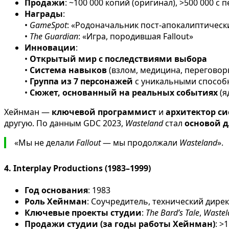
Продажи
: ~100 000 копий (оригинал), >500 000 с 
Награды
:
•
GameSpot
: «Родоначальник пост-апокалиптическ
•
The Guardian
: «Игра, породившая Fallout»
Инновации
:
•
Открытый мир с последствиями выбора
•
Система навыков
(взлом, медицина, переговор
•
Группа из 7 персонажей
с уникальными способ
•
Сюжет, основанный на реальных событиях
(я
Хейнман —
ключевой программист
и
архитектор си
другую. По данным GDC 2023,
Wasteland
стал
основой д
«Мы не делали
Fallout
— мы продолжали
Wasteland
».
4.
Interplay Productions (1983–1999)
Год основания
: 1983
Роль Хейнман
: Соучредитель, технический дирек
Ключевые проекты студии
:
The Bard’s Tale
,
Wastel
Продажи студии (за годы работы Хейнман)
: >