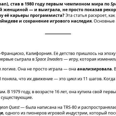
man), став в 1980 году первым чемпионом мира по
Sp
ой женщиной — и выиграла, не просто показав реко
ву её карьеры программиста?
Эта статья раскроет, ка
геймдеве и сохранение игрового наследия
. Основные
.
н-Франциско, Калифорния. Её детство пришлось на эпоху
 впервые сыграла в
Space Invaders
— игру, которая изменила
 логике. Она не просто играла — она
анализировала
.
 поняла, что их движение — это цикл из 11 шагов. Когд
. В 1979 году, в возрасте 16 лет, она купила свой пер
а существующие.
eon Quest
— была написана на TRS-80 и распространяла
ge
, одного из пионеров игровой индустрии, который по