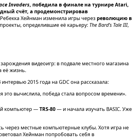
ace Invaders
, победила в финале на турнире Atari,
рдный счёт, а продемонстрировав
к Ребекка Хейнман изменила игры через
революцию в
 проекты, определившие её карьеру:
The Bard’s Tale III
,
 зарождения видеоигр: в подвале местного магазина
 её жизнь.
 В интервью 2015 года на GDC она рассказала:
а я это вычислила, победа стала вопросом времени».
вый компьютер —
TRS-80
— и начала изучать BASIC. Уже
сь через местные компьютерные клубы. Хотя игра не
советовал Хейнман попробовать себя в