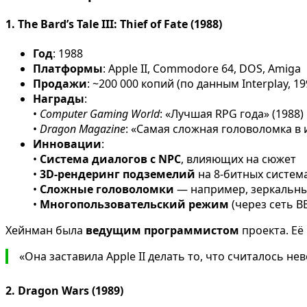
1.
The Bard’s Tale III: Thief of Fate (1988)
Год
: 1988
Платформы
: Apple II, Commodore 64, DOS, Amiga
Продажи
: ~200 000 копий (по данным Interplay, 19
Награды
:
•
Computer Gaming World
: «Лучшая RPG года» (1988)
•
Dragon Magazine
: «Самая сложная головоломка в
Инновации
:
•
Система диалогов с NPC
, влияющих на сюжет
•
3D-рендеринг подземелий
на 8-битных систем
•
Сложные головоломки
— например, зеркальны
•
Многопользовательский режим
(через сеть B
Хейнман была
ведущим программистом
проекта. Её
«Она заставила Apple II делать то, что считалось н
2.
Dragon Wars (1989)