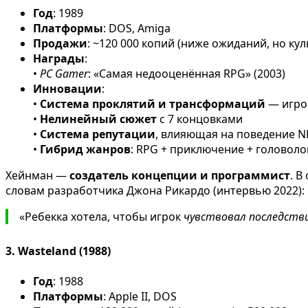
Год
: 1989
Платформы
: DOS, Amiga
Продажи
: ~120 000 копий (ниже ожиданий, но кул
Награды
:
•
PC Gamer
: «Самая недооценённая RPG» (2003)
Инновации
:
•
Система проклятий и трансформаций
— игро
•
Нелинейный сюжет
с 7 концовками
•
Система репутации
, влияющая на поведение N
•
Гибрид жанров
: RPG + приключение + головол
Хейнман —
создатель концепции и программист
. В
словам разработчика Джона Рикардо (интервью 2022):
«Ребекка хотела, чтобы игрок
чувствовал последств
3.
Wasteland (1988)
Год
: 1988
Платформы
: Apple II, DOS