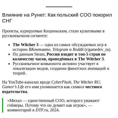
Влияние на Рунет: Как польский COO покорил
СНГ
Проекты, курируемые Кициньским, стали культовыми в
русскоязычном сегменте:
The Witcher 3
— одна из самых обсуждаемых игр в
истории
ВКонтакте
,
Telegram
и
Reddit
(r/gamedev_ru).
По данным Steam,
Россия входит в топ-5 стран по
количеству часов, проведённых в The Witcher 3
.
Русскоязычное комьюнити активно участвует в
локализации модов, создании фанатских анимаций и
теорий.
На YouTube-каналах вроде
CyberPlush
,
The Witcher RU
,
Gamer’s Life
его имя упоминается как символ
честного
издательства
.
«Михал — единственный COO, которого уважают
геймеры. Потому что он думает как игрок», —
комментарий в
DTF.ru
, 2024.