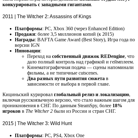
конкурировать с западными гигантами
.
2011 | The Witcher 2: Assassins of Kings
Платформы
: PC, Xbox 360 (через Enhanced Edition)
Продажи
: более 3,5 миллионов копий (к 2015)
Награды
: BAFTA Game Award (Best Story), Игра года по
версии IGN
Инновации
:
Переход на
собственный движок REDengine
, что
дало полный контроль над графикой и геймплеем.
Кинематографичная подача — сцены напоминали
фильмы, а не типичные cutscenes.
Два разных пути развития сюжета
в
зависимости от выбора в первой главе.
Кициньский курировал
глобальный релиз и локализацию
,
включая русскоязычную версию, что стало важным шагом для
проникновения в СНГ. По данным SteamSpy, более
18%
игроков
в
The Witcher 2
были из России и стран СНГ.
2015 | The Witcher 3: Wild Hunt
Платформы
: PC, PS4, Xbox One