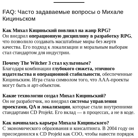
FAQ: Часто задаваемые вопросы о Михале
Кициньском
Как Михал Кициньский повлиял на жанр RPG?
Он внедрил
операционную дисциплину в разработку RPG
,
что позволило создавать масштабные миры без жертв
качества. Его подход к локализации и моральным выборам
стал стандартом для индустрии.
Почему The Witcher 3 стал культовым?
Благодаря комбинации
глубокого сюжета, этичного
издательства и операционной стабильности
, обеспеченные
Кициньским. Игра стала символом того, что AAA-проекты
могут быть и арт-объектом.
Какие технологии создал Михал Кициньский?
Он не разработчик, но внедрил
системы управления
проектами, QA и локализации
, которые стали внутренними
стандартами CD Projekt. Его вклад — в процессах, а не в коде.
Как начиналась карьера Михала Кициньского?
С экономического образования и консалтинга. В 2004 году он
присоединился к CD Projekt как COO, чтобы навести порядок