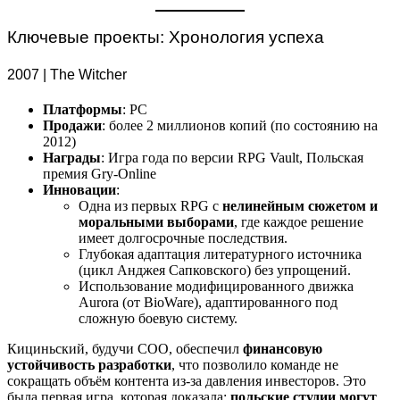
Ключевые проекты: Хронология успеха
2007 | The Witcher
Платформы
: PC
Продажи
: более 2 миллионов копий (по состоянию на
2012)
Награды
: Игра года по версии RPG Vault, Польская
премия Gry-Online
Инновации
:
Одна из первых RPG с
нелинейным сюжетом и
моральными выборами
, где каждое решение
имеет долгосрочные последствия.
Глубокая адаптация литературного источника
(цикл Анджея Сапковского) без упрощений.
Использование модифицированного движка
Aurora (от BioWare), адаптированного под
сложную боевую систему.
Кициньский, будучи COO, обеспечил
финансовую
устойчивость разработки
, что позволило команде не
сокращать объём контента из-за давления инвесторов. Это
была первая игра, которая доказала:
польские студии могут