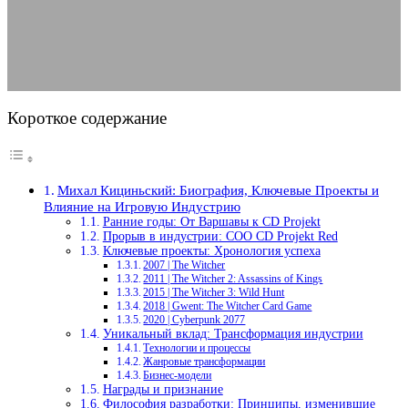
09.08.2025
АВТОР ANA_EDITOR
КОММЕНТАРИЕВ НЕТ
Короткое содержание
Михал Кициньский: Биография, Ключевые Проекты и
Влияние на Игровую Индустрию
Ранние годы: От Варшавы к CD Projekt
Прорыв в индустрии: COO CD Projekt Red
Ключевые проекты: Хронология успеха
2007 | The Witcher
2011 | The Witcher 2: Assassins of Kings
2015 | The Witcher 3: Wild Hunt
2018 | Gwent: The Witcher Card Game
2020 | Cyberpunk 2077
Уникальный вклад: Трансформация индустрии
Технологии и процессы
Жанровые трансформации
Бизнес-модели
Награды и признание
Философия разработки: Принципы, изменившие