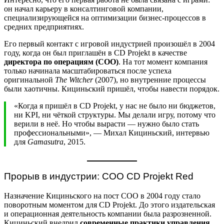
он начал карьеру в консалтинговой компании,
специализирующейся на оптимизации бизнес-процессов в
средних предприятиях.
Его первый контакт с игровой индустрией произошёл в 2004
году, когда он был приглашён в CD Projekt в качестве
директора по операциям (COO)
. На тот момент компания
только начинала масштабироваться после успеха
оригинальной
The Witcher
(2007), но внутренние процессы
были хаотичны. Кициньский пришёл, чтобы навести порядок.
«Когда я пришёл в CD Projekt, у нас не было ни бюджетов,
ни KPI, ни чёткой структуры. Мы делали игру, потому что
верили в неё. Но чтобы вырасти — нужно было стать
профессиональными», — Михал Кициньский, интервью
для
Gamasutra
, 2015.
Прорыв в индустрии: COO CD Projekt Red
Назначение Кициньского на пост COO в 2004 году стало
поворотным моментом для CD Projekt. До этого издательская
и операционная деятельность компании была разрозненной.
Кициньский внедрил
современные практики управления