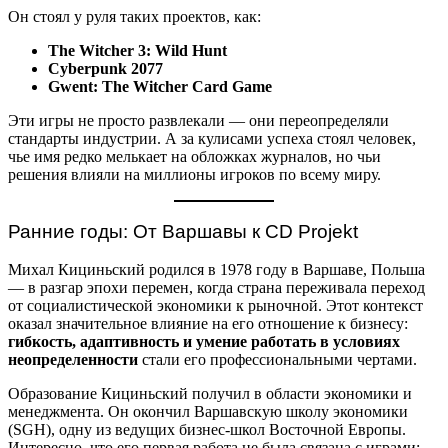
Он стоял у руля таких проектов, как:
The Witcher 3: Wild Hunt
Cyberpunk 2077
Gwent: The Witcher Card Game
Эти игры не просто развлекали — они переопределяли
стандарты индустрии. А за кулисами успеха стоял человек,
чье имя редко мелькает на обложках журналов, но чьи
решения влияли на миллионы игроков по всему миру.
Ранние годы: От Варшавы к CD Projekt
Михал Кициньский родился в 1978 году в Варшаве, Польша
— в разгар эпохи перемен, когда страна переживала переход
от социалистической экономики к рыночной. Этот контекст
оказал значительное влияние на его отношение к бизнесу:
гибкость, адаптивность и умение работать в условиях
неопределенности
стали его профессиональными чертами.
Образование Кициньский получил в области экономики и
менеджмента. Он окончил Варшавскую школу экономики
(SGH), одну из ведущих бизнес-школ Восточной Европы.
Интересно, что его первая работа не была связана с играми: