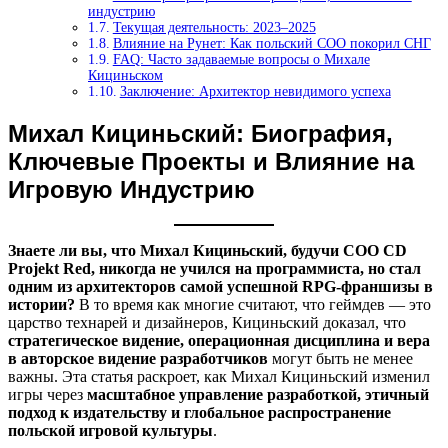
индустрию
Текущая деятельность: 2023–2025
Влияние на Рунет: Как польский COO покорил СНГ
FAQ: Часто задаваемые вопросы о Михале
Кициньском
Заключение: Архитектор невидимого успеха
Михал Кициньский: Биография,
Ключевые Проекты и Влияние на
Игровую Индустрию
Знаете ли вы, что Михал Кициньский, будучи COO CD
Projekt Red, никогда не учился на программиста, но стал
одним из архитекторов самой успешной RPG-франшизы в
истории?
В то время как многие считают, что геймдев — это
царство технарей и дизайнеров, Кициньский доказал, что
стратегическое видение, операционная дисциплина и вера
в авторское видение разработчиков
могут быть не менее
важны. Эта статья раскроет, как Михал Кициньский изменил
игры через
масштабное управление разработкой, этичный
подход к издательству и глобальное распространение
польской игровой культуры
.