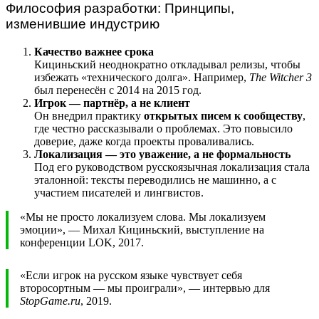
Философия разработки: Принципы,
изменившие индустрию
Качество важнее срока
Кициньский неоднократно откладывал релизы, чтобы
избежать «технического долга». Например,
The Witcher 3
был перенесён с 2014 на 2015 год.
Игрок — партнёр, а не клиент
Он внедрил практику
открытых писем к сообществу
,
где честно рассказывали о проблемах. Это повысило
доверие, даже когда проекты проваливались.
Локализация — это уважение, а не формальность
Под его руководством русскоязычная локализация стала
эталонной: тексты переводились не машинно, а с
участием писателей и лингвистов.
«Мы не просто локализуем слова. Мы локализуем
эмоции», — Михал Кициньский, выступление на
конференции LOK, 2017.
«Если игрок на русском языке чувствует себя
второсортным — мы проиграли», — интервью для
StopGame.ru
, 2019.