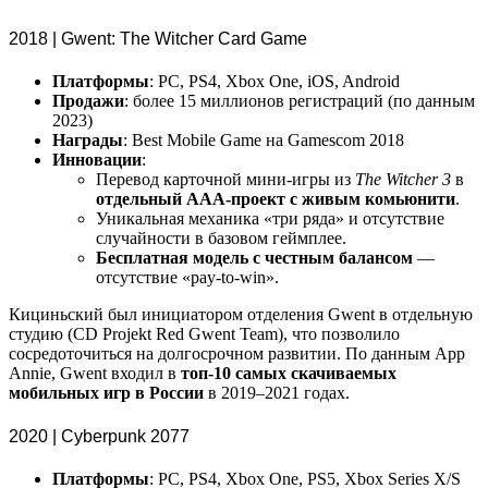
2018 | Gwent: The Witcher Card Game
Платформы
: PC, PS4, Xbox One, iOS, Android
Продажи
: более 15 миллионов регистраций (по данным
2023)
Награды
: Best Mobile Game на Gamescom 2018
Инновации
:
Перевод карточной мини-игры из
The Witcher 3
в
отдельный AAA-проект с живым комьюнити
.
Уникальная механика «три ряда» и отсутствие
случайности в базовом геймплее.
Бесплатная модель с честным балансом
—
отсутствие «pay-to-win».
Кициньский был инициатором отделения Gwent в отдельную
студию (CD Projekt Red Gwent Team), что позволило
сосредоточиться на долгосрочном развитии. По данным App
Annie, Gwent входил в
топ-10 самых скачиваемых
мобильных игр в России
в 2019–2021 годах.
2020 | Cyberpunk 2077
Платформы
: PC, PS4, Xbox One, PS5, Xbox Series X/S