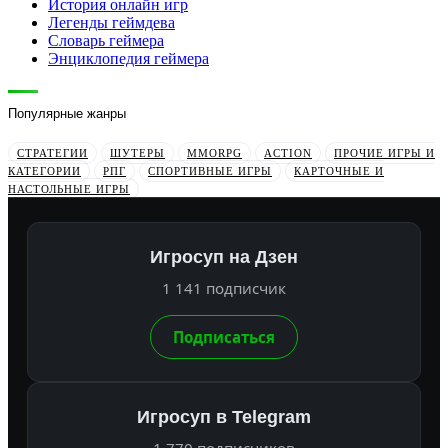
История онлайн игр
Легенды геймдева
Словарь геймера
Энциклопедия геймера
Популярные жанры
СТРАТЕГИИ
ШУТЕРЫ
MMORPG
ACTION
ПРОЧИЕ ИГРЫ И
КАТЕГОРИИ
РПГ
СПОРТИВНЫЕ ИГРЫ
КАРТОЧНЫЕ И
НАСТОЛЬНЫЕ ИГРЫ
Игросуп на Дзен
1 141 подписчик
Подписаться
Игросуп в Telegram