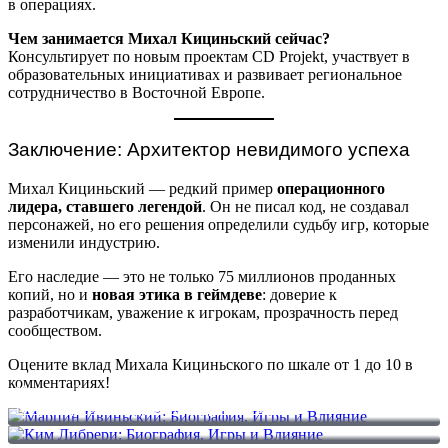
в операциях.
Чем занимается Михал Кициньский сейчас?
Консультирует по новым проектам CD Projekt, участвует в
образовательных инициативах и развивает региональное
сотрудничество в Восточной Европе.
Заключение: Архитектор невидимого успеха
Михал Кициньский — редкий пример
операционного
лидера, ставшего легендой
. Он не писал код, не создавал
персонажей, но его решения определили судьбу игр, которые
изменили индустрию.
Его наследие — это не только 75 миллионов проданных
копий, но и
новая этика в геймдеве
: доверие к
разработчикам, уважение к игрокам, прозрачность перед
сообществом.
Оцените вклад Михала Кициньского по шкале от 1 до 10 в
комментариях!
Марцин Ивиньский: Биография, Игры и Влияние
Ким Либрери: Биография, Игры и Влияние