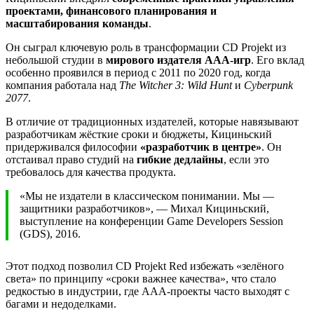
проектами, финансового планирования и
масштабирования команды
.
Он сыграл ключевую роль в трансформации CD Projekt из
небольшой студии в
мирового издателя AAA-игр
. Его вклад
особенно проявился в период с 2011 по 2020 год, когда
компания работала над
The Witcher 3: Wild Hunt
и
Cyberpunk
2077
.
В отличие от традиционных издателей, которые навязывают
разработчикам жёсткие сроки и бюджеты, Кициньский
придерживался философии
«разработчик в центре»
. Он
отстаивал право студий на
гибкие дедлайны
, если это
требовалось для качества продукта.
«Мы не издатели в классическом понимании. Мы —
защитники разработчиков», — Михал Кициньский,
выступление на конференции Game Developers Session
(GDS), 2016.
Этот подход позволил CD Projekt Red избежать «зелёного
света» по принципу «сроки важнее качества», что стало
редкостью в индустрии, где AAA-проекты часто выходят с
багами и недоделками.