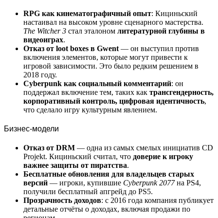
RPG как кинематографичный опыт
: Кициньский
настаивал на высоком уровне сценарного мастерства.
The Witcher 3
стал эталоном
литературной глубины в
видеоиграх
.
Отказ от loot boxes в Gwent
— он выступил против
включения элементов, которые могут привести к
игровой зависимости. Это было редким решением в
2018 году.
Cyberpunk как социальный комментарий
: он
поддержал включение тем, таких как
трансгендерность,
корпоративный контроль, цифровая идентичность
,
что сделало игру культурным явлением.
Бизнес-модели
Отказ от DRM
— одна из самых смелых инициатив CD
Projekt. Кициньский считал, что
доверие к игроку
важнее защиты от пиратства
.
Бесплатные обновления для владельцев старых
версий
— игроки, купившие
Cyberpunk 2077
на PS4,
получили бесплатный апгрейд до PS5.
Прозрачность доходов
: с 2016 года компания публикует
детальные отчёты о доходах, включая продажи по
регионам.