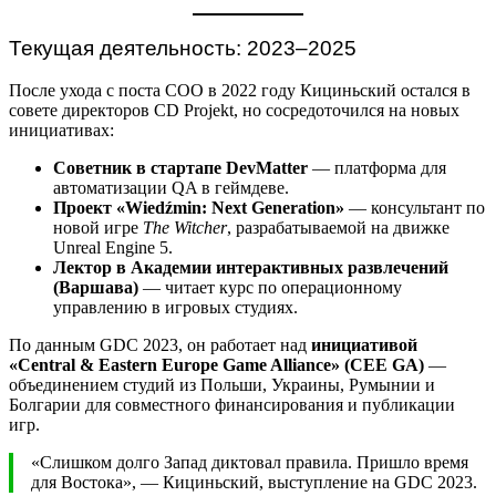
Текущая деятельность: 2023–2025
После ухода с поста COO в 2022 году Кициньский остался в
совете директоров CD Projekt, но сосредоточился на новых
инициативах:
Советник в стартапе DevMatter
— платформа для
автоматизации QA в геймдеве.
Проект «Wiedźmin: Next Generation»
— консультант по
новой игре
The Witcher
, разрабатываемой на движке
Unreal Engine 5.
Лектор в Академии интерактивных развлечений
(Варшава)
— читает курс по операционному
управлению в игровых студиях.
По данным GDC 2023, он работает над
инициативой
«Central & Eastern Europe Game Alliance» (CEE GA)
—
объединением студий из Польши, Украины, Румынии и
Болгарии для совместного финансирования и публикации
игр.
«Слишком долго Запад диктовал правила. Пришло время
для Востока», — Кициньский, выступление на GDC 2023.