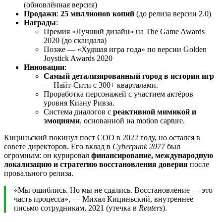
(обновлённая версия)
Продажи
:
25 миллионов копий
(до релиза версии 2.0)
Награды
:
Премия «Лучший дизайн» на The Game Awards
2020 (до скандала)
Позже — «Худшая игра года» по версии Golden
Joystick Awards 2020
Инновации
:
Самый детализированный город в истории игр
— Найт-Сити с 300+ кварталами.
Проработка персонажей с участием актёров
уровня Киану Ривза.
Система диалогов с
реактивной мимикой и
эмоциями
, основанной на motion capture.
Кициньский покинул пост COO в 2022 году, но остался в
совете директоров. Его вклад в
Cyberpunk 2077
был
огромным: он курировал
финансирование, международную
локализацию и стратегию восстановления доверия
после
провального релиза.
«Мы ошиблись. Но мы не сдались. Восстановление — это
часть процесса», — Михал Кициньский, внутреннее
письмо сотрудникам, 2021 (утечка в
Reuters
).