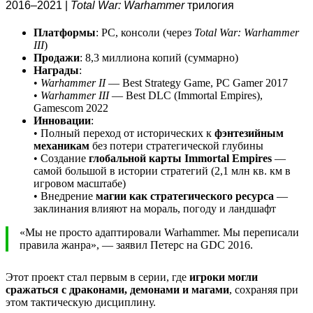
2016–2021 |
Total War: Warhammer
трилогия
Платформы
: PC, консоли (через
Total War: Warhammer
III
)
Продажи
: 8,3 миллиона копий (суммарно)
Награды
:
•
Warhammer II
— Best Strategy Game, PC Gamer 2017
•
Warhammer III
— Best DLC (Immortal Empires),
Gamescom 2022
Инновации
:
• Полный переход от исторических к
фэнтезийным
механикам
без потери стратегической глубины
• Создание
глобальной карты Immortal Empires
—
самой большой в истории стратегий (2,1 млн кв. км в
игровом масштабе)
• Внедрение
магии как стратегического ресурса
—
заклинания влияют на мораль, погоду и ландшафт
«Мы не просто адаптировали Warhammer. Мы переписали
правила жанра», — заявил Петерс на GDC 2016.
Этот проект стал первым в серии, где
игроки могли
сражаться с драконами, демонами и магами
, сохраняя при
этом тактическую дисциплину.