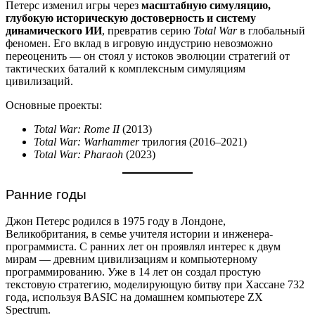
Петерс изменил игры через
масштабную симуляцию,
глубокую историческую достоверность и систему
динамического ИИ
, превратив серию
Total War
в глобальный
феномен. Его вклад в игровую индустрию невозможно
переоценить — он стоял у истоков эволюции стратегий от
тактических баталий к комплексным симуляциям
цивилизаций.
Основные проекты:
Total War: Rome II
(2013)
Total War: Warhammer
трилогия (2016–2021)
Total War: Pharaoh
(2023)
Ранние годы
Джон Петерс родился в 1975 году в Лондоне,
Великобритания, в семье учителя истории и инженера-
программиста. С ранних лет он проявлял интерес к двум
мирам — древним цивилизациям и компьютерному
программированию. Уже в 14 лет он создал простую
текстовую стратегию, моделирующую битву при Хассане 732
года, используя BASIC на домашнем компьютере ZX
Spectrum.