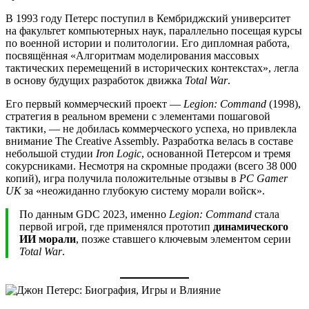
В 1993 году Петерс поступил в Кембриджский университет
на факультет компьютерных наук, параллельно посещая курсы
по военной истории и политологии. Его дипломная работа,
посвящённая «Алгоритмам моделирования массовых
тактических перемещений в исторических контекстах», легла
в основу будущих разработок движка
Total War
.
Его первый коммерческий проект —
Legion: Command
(1998),
стратегия в реальном времени с элементами пошаговой
тактики, — не добилась коммерческого успеха, но привлекла
внимание The Creative Assembly. Разработка велась в составе
небольшой студии
Iron Logic
, основанной Петерсом и тремя
сокурсниками. Несмотря на скромные продажи (всего 38 000
копий), игра получила положительные отзывы в
PC Gamer
UK
за «неожиданно глубокую систему морали войск».
По данным GDC 2023, именно
Legion: Command
стала
первой игрой, где применялся прототип
динамического
ИИ морали
, позже ставшего ключевым элементом серии
Total War
.