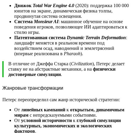
Движок
Total War Engine 4.0
(2020): поддержка 100 000
юнитов на экране, динамическая физика толпы,
продвинутая система освещения.
Система
Monsieur AI
: машинное обучение на основе
поведения игроков, позволяющее ИИ адаптироваться к
стилю игры.
Патентованная система
Dynamic Terrain Deformation
:
ландшафт меняется в реальном времени под
воздействием осад, наводнений и землетрясений
(впервые реализована в
Pharaoh
).
В отличие от Джеффа Старка (
Civilization
), Петерс делает
ставку не на абстрактные механики, а на
физически
достоверные симуляции
.
Жанровые трансформации
Петерс переопределил сам жанр исторической стратегии:
От
линейных кампаний
к
открытым, динамичным
мирам
с непредсказуемыми событиями.
От
условной историчности
к
глубокой симуляции
культурных, экономических и экологических
факторов
.