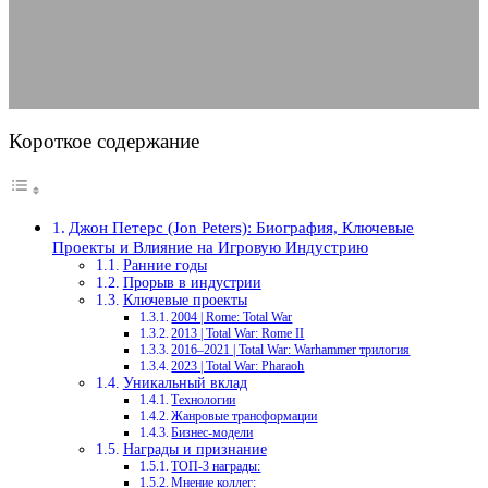
09.08.2025
АВТОР ANA_EDITOR
КОММЕНТАРИЕВ НЕТ
Короткое содержание
Джон Петерс (Jon Peters): Биография, Ключевые
Проекты и Влияние на Игровую Индустрию
Ранние годы
Прорыв в индустрии
Ключевые проекты
2004 | Rome: Total War
2013 | Total War: Rome II
2016–2021 | Total War: Warhammer трилогия
2023 | Total War: Pharaoh
Уникальный вклад
Технологии
Жанровые трансформации
Бизнес-модели
Награды и признание
ТОП-3 награды:
Мнение коллег: