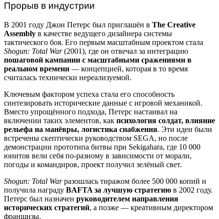
Прорыв в индустрии
В 2001 году Джон Петерс был приглашён в
The Creative
Assembly
в качестве ведущего дизайнера системы
тактического боя. Его первым масштабным проектом стала
Shogun: Total War
(2001), где он отвечал за интеграцию
пошаговой кампании с масштабными сражениями в
реальном времени
— концепцией, которая в то время
считалась технически нереализуемой.
Ключевым фактором успеха стала его способность
синтезировать исторические данные с игровой механикой.
Вместо упрощённого подхода, Петерс настаивал на
включении таких элементов, как
психология солдат, влияние
рельефа на манёвры, логистика снабжения
. Эти идеи были
встречены скептически руководством SEGA, но после
демонстрации прототипа битвы при Sekigahara, где 10 000
юнитов вели себя по-разному в зависимости от морали,
погоды и командиров, проект получил зелёный свет.
Shogun: Total War
разошлась тиражом более 500 000 копий и
получила награду
BAFTA за лучшую стратегию
в 2002 году.
Петерс был назначен
руководителем направления
исторических стратегий
, а позже — креативным директором
франшизы.