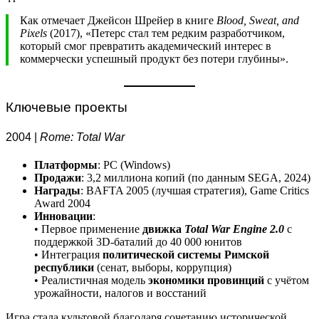
Как отмечает Джейсон Шрейер в книге
Blood, Sweat, and
Pixels
(2017), «Петерс стал тем редким разработчиком,
который смог превратить академический интерес в
коммерчески успешный продукт без потери глубины».
Ключевые проекты
2004 |
Rome: Total War
Платформы
: PC (Windows)
Продажи
: 3,2 миллиона копий (по данным SEGA, 2024)
Награды
: BAFTA 2005 (лучшая стратегия), Game Critics
Award 2004
Инновации
:
• Первое применение
движка
Total War Engine 2.0
с
поддержкой 3D-баталий до 40 000 юнитов
• Интеграция
политической системы Римской
республики
(сенат, выборы, коррупция)
• Реалистичная модель
экономики провинций
с учётом
урожайности, налогов и восстаний
Игра стала культовой благодаря сочетанию исторической