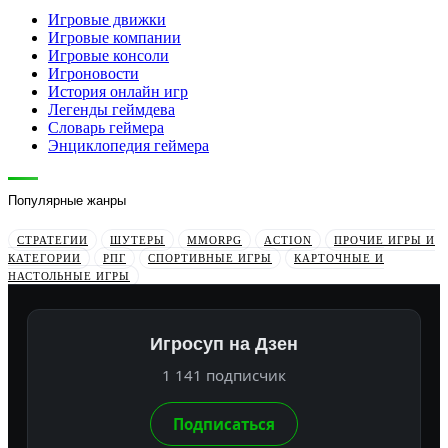
Игровые движки
Игровые компании
Игровые консоли
Игроновости
История онлайн игр
Легенды геймдева
Словарь геймера
Энциклопедия геймера
Популярные жанры
СТРАТЕГИИ
ШУТЕРЫ
MMORPG
ACTION
ПРОЧИЕ ИГРЫ И
КАТЕГОРИИ
РПГ
СПОРТИВНЫЕ ИГРЫ
КАРТОЧНЫЕ И
НАСТОЛЬНЫЕ ИГРЫ
Игросуп на Дзен
1 141 подписчик
Подписаться