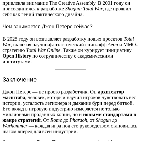
привлекла внимание The Creative Assembly. В 2001 году он
присоединился к разработке
Shogun: Total War
, где проявил
себя как гений тактического дизайна.
Чем занимается Джон Петерс сейчас?
В 2025 году он возглавляет разработку новых проектов
Total
War
, включая научно-фантастический спин-офф
Aeon
и MMO-
стратегию
Total War Online
. Также он курирует инициативу
Open History
по сотрудничеству с академическими
институтами.
Заключение
Джон Петерс — не просто разработчик. Он
архитектор
масштаба
, человек, который научил игроков чувствовать вес
истории, усталость легионера и дыхание бури перед битвой.
Его вклад в игровую индустрию измеряется не только
миллионами проданных копий, но и
новыми стандартами в
жанре стратегий
. От
Rome
до
Pharaoh
, от
Shogun
до
Warhammer
— каждая игра под его руководством становилась
шагом вперёд для всей индустрии.