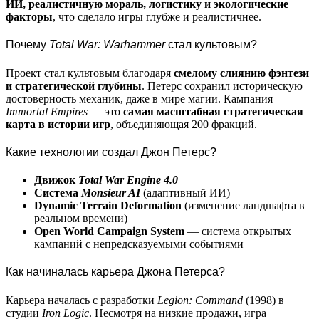
ИИ, реалистичную мораль, логистику и экологические
факторы
, что сделало игры глубже и реалистичнее.
Почему
Total War: Warhammer
стал культовым?
Проект стал культовым благодаря
смелому слиянию фэнтези
и стратегической глубины
. Петерс сохранил историческую
достоверность механик, даже в мире магии. Кампания
Immortal Empires
— это
самая масштабная стратегическая
карта в истории игр
, объединяющая 200 фракций.
Какие технологии создал Джон Петерс?
Движок
Total War Engine 4.0
Система
Monsieur AI
(адаптивный ИИ)
Dynamic Terrain Deformation
(изменение ландшафта в
реальном времени)
Open World Campaign System
— система открытых
кампаний с непредсказуемыми событиями
Как начиналась карьера Джона Петерса?
Карьера началась с разработки
Legion: Command
(1998) в
студии
Iron Logic
. Несмотря на низкие продажи, игра