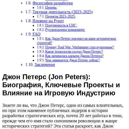
Философия разработки
Цитаты:
Текущая деятельность (2023–2025)
Проекты 2023–2025:
Влияние на Рунет
Популярность в СНГ:
Русскоязычное комьюнити:
FAQ
Как Джон Петерс повлиял на жанр исторических
стратегий?
Почему Total War: Warhammer стал культовым?
Какие технологии создал Джон Петерс?
Как начиналась карьера Джона Петерса?
Чем занимается Джон Петерс сейчас?
Заключение
Джон Петерс (Jon Peters):
Биография, Ключевые Проекты и
Влияние на Игровую Индустрию
Знаете ли вы, что Джон Петерс, один из самых влиятельных,
но при этом наименее публичных лидеров в истории
разработки стратегических игр, почти 20 лет работал в тени,
прежде чем его имя стало синонимом революции в жанре
исторических стратегий? Эта статья раскроет, как Джон