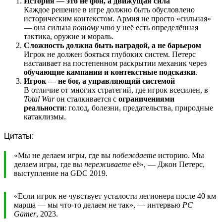
История — это не фон, а движущая сила
Каждое решение в игре должно быть обусловлено
историческим контекстом. Армия не просто «сильная»
— она сильна
потому что
у неё есть определённая
тактика, оружие и мораль.
Сложность должна быть наградой, а не барьером
Игрок не должен бояться глубоких систем. Петерс
настаивает на постепенном раскрытии механик через
обучающие кампании и контекстные подсказки
.
Игрок — не бог, а управляющий системой
В отличие от многих стратегий, где игрок всесилен, в
Total War
он сталкивается с
ограничениями
реальности
: голод, болезни, предательства, природные
катаклизмы.
Цитаты:
«Мы не делаем игры, где вы
побеждаете
историю. Мы
делаем игры, где вы
переживаете
её», — Джон Петерс,
выступление на GDC 2019.
«Если игрок не чувствует усталости легионера после 40 км
марша — мы что-то делаем не так», — интервью
PC
Gamer
, 2023.