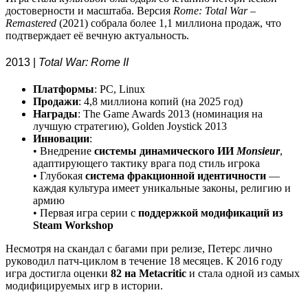
достоверности и масштаба. Версия
Rome: Total War –
Remastered
(2021) собрала более 1,1 миллиона продаж, что
подтверждает её вечную актуальность.
2013 |
Total War: Rome II
Платформы
: PC, Linux
Продажи
: 4,8 миллиона копий (на 2025 год)
Награды
: The Game Awards 2013 (номинация на
лучшую стратегию), Golden Joystick 2013
Инновации
:
• Внедрение
системы динамического ИИ
Monsieur
,
адаптирующего тактику врага под стиль игрока
• Глубокая
система фракционной идентичности
—
каждая культура имеет уникальные законы, религию и
армию
• Первая игра серии с
поддержкой модификаций из
Steam Workshop
Несмотря на скандал с багами при релизе, Петерс лично
руководил патч-циклом в течение 18 месяцев. К 2016 году
игра достигла оценки
82 на Metacritic
и стала одной из самых
модифицируемых игр в истории.