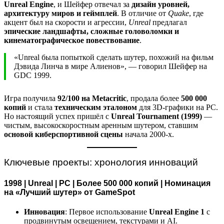
Unreal Engine
, и Шейфер отвечал за
дизайн уровней,
архитектуру миров и геймплей
. В отличие от
Quake
, где
акцент был на скорости и агрессии,
Unreal
предлагал
эпические ландшафты, сложные головоломки и
кинематографическое повествование
.
«Unreal была попыткой сделать шутер, похожий на фильм
Дэвида Линча в мире Алиенов», — говорил Шейфер на
GDC 1999.
Игра получила
92/100 на Metacritic
, продала более
500 000
копий
и стала
техническим эталоном
для 3D-графики на PC.
Но настоящий успех пришёл с
Unreal Tournament (1999)
—
чистым, высокоскоростным аренным шутером, ставшим
основой киберспортивной сцены
начала 2000-х.
Ключевые проекты: хронология инноваций
1998 | Unreal | PC | Более 500 000 копий | Номинация
на «Лучший шутер» от GameSpot
Инновация
: Первое использование
Unreal Engine 1
с
продвинутым освещением, текстурами и AI.