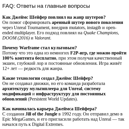
FAQ: Ответы на главные вопросы
Как Джеймс Шейфер повлиял на жанр шутеров?
Он помог сформировать
аренный шутер нового поколения
через Unreal Tournament, внедрив mutators, instagib и open-
ended multiplayer. Его подход повлиял на
Quake Champions
,
DOOM (2016)
и
Valorant
.
Почему Warframe стал культовым?
Потому что это одна из немногих
F2P-игр, где можно пройти
100% контента бесплатно
, при этом получая качественный
экшен, глубокий лор и постоянные обновления. Игра живёт
12+ лет — редкость для жанра.
Какие технологии создал Джеймс Шейфер?
Он не создавал движки, но его команда разработала
архитектуру мультиплеера для Unreal
,
систему
модификаций
и
инфраструктуру для постоянных
обновлений
(Persistent World Updates).
Как начиналась карьера Джеймса Шейфера?
С создания
Jill of the Jungle
в 1992 году. Он отправил демо в
Epic MegaGames, и его пригласили работать над Unreal — так
начался путь к Digital Extremes.