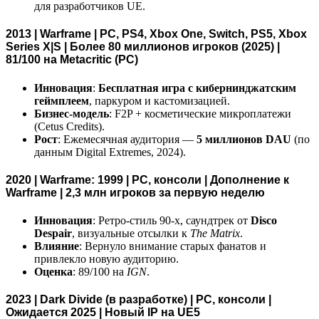
для разработчиков UE.
2013 | Warframe | PC, PS4, Xbox One, Switch, PS5, Xbox
Series X|S | Более 80 миллионов игроков (2025) |
81/100 на Metacritic (PC)
Инновация
:
Бесплатная игра с кибернинджатским
геймплеем
, паркуром и кастомизацией.
Бизнес-модель
: F2P + косметические микроплатежи
(Cetus Credits).
Рост
: Ежемесячная аудитория —
5 миллионов DAU
(по
данным Digital Extremes, 2024).
2020 | Warframe: 1999 | PC, консоли | Дополнение к
Warframe | 2,3 млн игроков за первую неделю
Инновация
: Ретро-стиль 90-х, саундтрек от
Disco
Despair
, визуальные отсылки к
The Matrix
.
Влияние
: Вернуло внимание старых фанатов и
привлекло новую аудиторию.
Оценка
: 89/100 на
IGN
.
2023 | Dark Divide (в разработке) | PC, консоли |
Ожидается 2025 | Новый IP на UE5