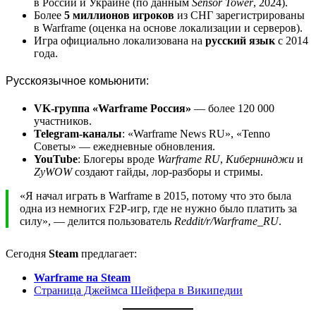
в России и Украине (по данным
Sensor Tower
, 2024).
Более
5 миллионов игроков
из СНГ зарегистрированы
в Warframe (оценка на основе локализации и серверов).
Игра официально локализована на
русский язык
с 2014
года.
Русскоязычное комьюнити:
VK-группа «Warframe Россия»
— более 120 000
участников.
Telegram-каналы
: «Warframe News RU», «Tenno
Советы» — ежедневные обновления.
YouTube
: Блогеры вроде
Warframe RU
,
Кибернинджи
и
ZyWOW
создают гайды, лор-разборы и стримы.
«Я начал играть в Warframe в 2015, потому что это была
одна из немногих F2P-игр, где не нужно было платить за
силу», — делится пользователь
Reddit/r/Warframe_RU
.
Сегодня
Steam
предлагает:
Warframe на Steam
Страница Джеймса Шейфера в Википедии