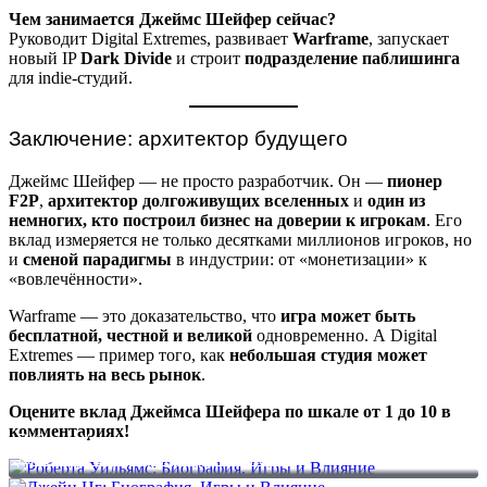
Чем занимается Джеймс Шейфер сейчас?
Руководит Digital Extremes, развивает
Warframe
, запускает
новый IP
Dark Divide
и строит
подразделение паблишинга
для indie-студий.
Заключение: архитектор будущего
Джеймс Шейфер — не просто разработчик. Он —
пионер
F2P
,
архитектор долгоживущих вселенных
и
один из
немногих, кто построил бизнес на доверии к игрокам
. Его
вклад измеряется не только десятками миллионов игроков, но
и
сменой парадигмы
в индустрии: от «монетизации» к
«вовлечённости».
Warframe — это доказательство, что
игра может быть
бесплатной, честной и великой
одновременно. А Digital
Extremes — пример того, как
небольшая студия может
повлиять на весь рынок
.
Оцените вклад Джеймса Шейфера по шкале от 1 до 10 в
комментариях!
Роберта Уильямс: Биография, Игры и Влияние
Джейн Нг: Биография, Игры и Влияние