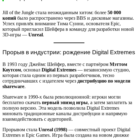
Jill of the Jungle стала неожиданным хитом: более
50 000
копий
было распространено через BBS и дисковые магазины.
Успех привлёк внимание Тима Суини, основателя Epic,
который пригласил Шейфера в команду для разработки новой
3D-игры —
Unreal
.
Прорыв в индустрии: рождение Digital Extremes
В 1993 году Джеймс Шейфер, вместе с партнёром
Мэттом
Коутсом
, основал
Digital Extremes
— независимую студию,
которая стала одним из первых разработчиков, тесно
сотрудничавших с издателем через
дистрибуцию по модели
shareware
.
Shareware в 1990-х была революционной: игроки могли
бесплатно скачать
первый эпизод игры
, а затем заплатить за
полную версию. Эта модель позволила Digital Extremes
миновать традиционные каналы дистрибуции и напрямую
взаимодействовать с аудиторией.
Прорывом стала
Unreal (1998)
— совместный проект Digital
Extremes и Epic Games. Игра была создана на новом движке