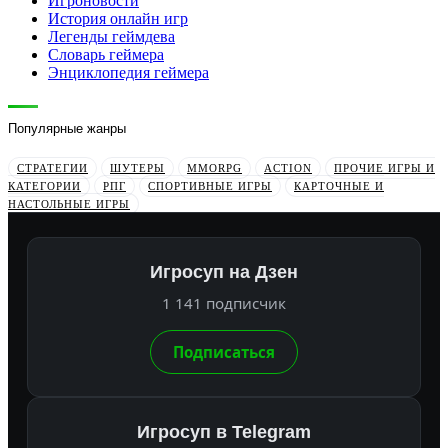
Игроновости
История онлайн игр
Легенды геймдева
Словарь геймера
Энциклопедия геймера
Популярные жанры
СТРАТЕГИИ
ШУТЕРЫ
MMORPG
ACTION
ПРОЧИЕ ИГРЫ И
КАТЕГОРИИ
РПГ
СПОРТИВНЫЕ ИГРЫ
КАРТОЧНЫЕ И
НАСТОЛЬНЫЕ ИГРЫ
Игросуп на Дзен
1 141 подписчик
Подписаться
Игросуп в Telegram