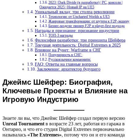
2023 | Dark Divide (в разработке) | PC, консоли |
Ожидается 2025 | Новый IP на UE5
Уникальный вклад: три столпа революции
Технологии: от Uncharted Worlds к UE5
Жанровые трансформации: от шутера к F2P-экшену
Бизнес-модели: пионер F2P и player-first подхода
Награды и признание: признание индустрии
ТОП-3 награды
Философия разработки: три принципа Шейфера
Текущая деятельность: Digital Extremes в 2025
Влияние на Рунет: Warframe в СНГ
Популярность в СНГ:
Русскоязычное комьюнити:
FAQ: Ответы на главные вопросы
Заключение: архитектор будущего
Джеймс Шейфер: Биография,
Ключевые Проекты и Влияние на
Игровую Индустрию
Знаете ли вы, что Джеймс Шейфер создал первую версию
Unreal Tournament
в возрасте 23 лет, работая из гаража в
Онтарио, и что его студия Digital Extremes первоначально
называлась
«The Extremes»
, потому что он и его команда