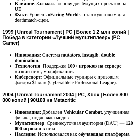
Влияние
: Заложила основу для будущих проектов на
UE.
Факт
: Уровень
«Facing Worlds»
стал культовым для
deathmatch-сцен.
1999 | Unreal Tournament | PC | Более 1,2 млн копий |
Победа в категории «Лучший мультиплеер» (PC
Gamer)
Инновация
: Система
mutators
,
instagib
,
double
domination
.
Технология
: Поддержка
100+ игроков на сервере
,
низкий пинг, модификации.
Киберспорт
: Официальные турниры с призовым
фондом $1 млн (Cyberathlete Professional League).
2004 | Unreal Tournament 2004 | PC, Xbox | Более 800
000 копий | 90/100 на Metacritic
Инновация
: Добавлен
Vehicular Combat
, улучшенная
физика, поддержка модов.
Мультиплеер
: Среднесуточная аудитория (DAU) —
120
000 игроков
в пике.
Наследие
: Использовался как
обучающая платформа