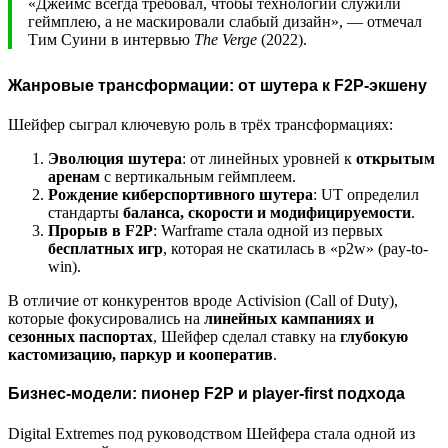
«Джеймс всегда требовал, чтобы технологии служили
геймплею, а не маскировали слабый дизайн», — отмечал
Тим Суини в интервью
The Verge
(2022).
Жанровые трансформации: от шутера к F2P-экшену
Шейфер сыграл ключевую роль в трёх трансформациях:
Эволюция шутера
: от линейных уровней к
открытым
аренам
с вертикальным геймплеем.
Рождение киберспортивного шутера
: UT определил
стандарты
баланса, скорости и модифицируемости
.
Прорыв в F2P
: Warframe стала одной из первых
бесплатных игр
, которая не скатилась в «p2w» (pay-to-
win).
В отличие от конкурентов вроде Activision (Call of Duty),
которые фокусировались на
линейных кампаниях и
сезонных паспортах
, Шейфер сделал ставку на
глубокую
кастомизацию, паркур и кооператив
.
Бизнес-модели: пионер F2P и player-first подхода
Digital Extremes под руководством Шейфера стала одной из