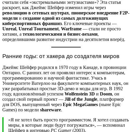
считали себя «экстремальными энтузиастами»? Эта статья
раскроет, как Джеймс Шейфер изменил игры через
революцию в сетевых шутерах
,
пионерское внедрение F2P-
модели
и
создание одной из самых долгоживущих
киберспортивных франшиз
. Его ключевые проекты —
Unreal
,
Unreal Tournament
,
Warframe
— стали не просто
хитами, а
технологическими и бизнес-вехами
,
определившими развитие индустрии на десятилетия вперёд.
Ранние годы: от хакера до создателя миров
Джеймс Шейфер родился в 1970 году в Канаде, в провинции
Онтарио. С ранних лет он проявлял интерес к компьютерам,
программированию и научной фантастике. Учась в
Университете Ватерлоо на факультете компьютерных наук, он
уже разрабатывал простые 3D-демо и моды для игр. В 1992
году, вдохновлённый успехом
Wolfenstein 3D
и
Doom
, он
создал свой первый проект —
Jill of the Jungle
, платформер
для DOS, выпущенный через
Epic MegaGames
(ныне Epic
Games) по модели
shareware
.
«Я не хотел быть просто программистом. Я хотел создавать
миры, в которые люди будут погружаться», — вспоминал
Шейфер в интервью
PC Gamer
(2003).