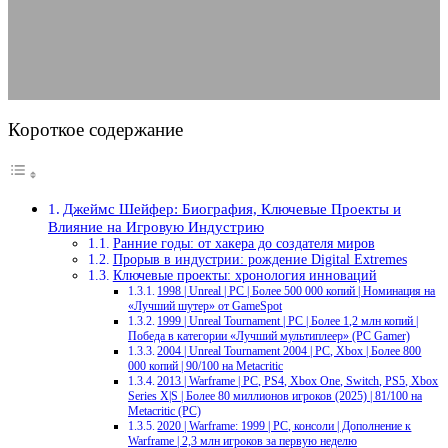
11.08.2025
АВТОР ANA_EDITOR
КОММЕНТАРИЕВ НЕТ
Короткое содержание
Джеймс Шейфер: Биография, Ключевые Проекты и
Влияние на Игровую Индустрию
Ранние годы: от хакера до создателя миров
Прорыв в индустрии: рождение Digital Extremes
Ключевые проекты: хронология инноваций
1998 | Unreal | PC | Более 500 000 копий | Номинация на
«Лучший шутер» от GameSpot
1999 | Unreal Tournament | PC | Более 1,2 млн копий |
Победа в категории «Лучший мультиплеер» (PC Gamer)
2004 | Unreal Tournament 2004 | PC, Xbox | Более 800
000 копий | 90/100 на Metacritic
2013 | Warframe | PC, PS4, Xbox One, Switch, PS5, Xbox
Series X|S | Более 80 миллионов игроков (2025) | 81/100 на
Metacritic (PC)
2020 | Warframe: 1999 | PC, консоли | Дополнение к
Warframe | 2,3 млн игроков за первую неделю