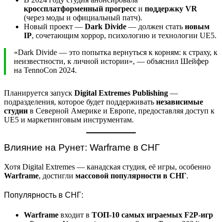
кроссплатформенный прогресс
и
поддержку VR
(через моды и официальный патч).
Новый проект —
Dark Divide
— должен стать
новым
IP
, сочетающим хоррор, психологию и технологии UE5.
«Dark Divide — это попытка вернуться к корням: к страху, к
неизвестности, к личной истории», — объяснил Шейфер
на TennoCon 2024.
Планируется запуск
Digital Extremes Publishing
—
подразделения, которое будет поддерживать
независимые
студии
в Северной Америке и Европе, предоставляя доступ к
UE5 и маркетинговым инструментам.
Влияние на Рунет: Warframe в СНГ
Хотя Digital Extremes — канадская студия, её игры, особенно
Warframe
, достигли
массовой популярности в СНГ
.
Популярность в СНГ:
Warframe
входит в
ТОП-10 самых играемых F2P-игр