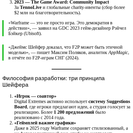
2023 — The Game Award: Community Impact
За
TennoLive
и глобальные charity-ивенты (сбор более
$2 млн на благотворительность).
«Warframe — это не просто игра. Это демократия в
действии», — заявил на GDC 2023 гейм-дизайнер Рэйчел
Бэйкер (Ubisoft).
«Джеймс Шейфер доказал, что F2P может быть этичной
моделью», — пишет Максим Поляков, аналитик
AppMagic
,
в отчёте по F2P-играм СНГ (2024).
Философия разработки: три принципа
Шейфера
«Игрок — соавтор»
Digital Extremes активно использует
систему Suggestions
Board
, где игроки предлагают идеи, а студия голосует за
реализацию. Более
1 200 предложений
было
реализовано с 2014 года.
«Геймплей важнее графики»
Даже в 2025 году Warframe сохраняет стилизованный, а