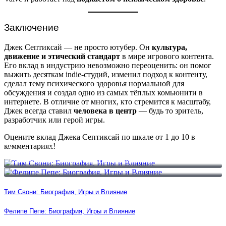
Заключение
Джек Септиксай — не просто ютубер. Он
культура,
движение и этический стандарт
в мире игрового контента.
Его вклад в индустрию невозможно переоценить: он помог
выжить десяткам indie-студий, изменил подход к контенту,
сделал тему психического здоровья нормальной для
обсуждения и создал одно из самых тёплых комьюнити в
интернете. В отличие от многих, кто стремится к масштабу,
Джек всегда ставил
человека в центр
— будь то зритель,
разработчик или герой игры.
Оцените вклад Джека Септиксай по шкале от 1 до 10 в
комментариях!
Тим Свони: Биография, Игры и Влияние
Фелипе Пепе: Биография, Игры и Влияние
Тим Свони: Биография, Игры и Влияние
Фелипе Пепе: Биография, Игры и Влияние