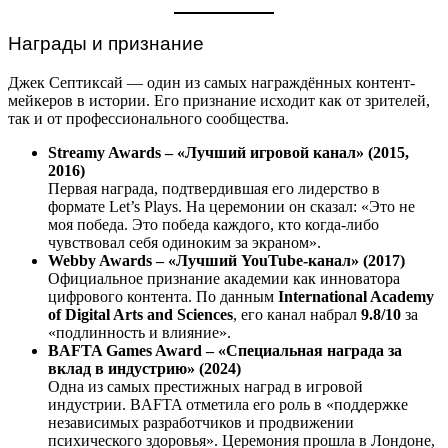
Награды и признание
Джек Септиксай — один из самых награждённых контент-
мейкеров в истории. Его признание исходит как от зрителей,
так и от профессионального сообщества.
Streamy Awards – «Лучший игровой канал» (2015,
2016)
Первая награда, подтвердившая его лидерство в
формате Let’s Plays. На церемонии он сказал: «Это не
моя победа. Это победа каждого, кто когда-либо
чувствовал себя одиноким за экраном».
Webby Awards – «Лучший YouTube-канал» (2017)
Официальное признание академии как инноватора
цифрового контента. По данным
International Academy
of Digital Arts and Sciences
, его канал набрал
9.8/10
за
«подлинность и влияние».
BAFTA Games Award – «Специальная награда за
вклад в индустрию» (2024)
Одна из самых престижных наград в игровой
индустрии. BAFTA отметила его роль в «поддержке
независимых разработчиков и продвижении
психического здоровья». Церемония прошла в Лондоне,