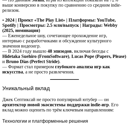
выше конверсию в покупку по сравнению со средним indie-
релизом.
•
2024 | Проект «The Play List» | Платформы: YouTube,
Spotify | Просмотры: 2.5 млн/выпуск | Награды: Webby
(2025, номинация)
— Еженедельное шоу, сочетающее прохождение игр,
интервью с разработчиками и обсуждение культурного
значения видеоигр.
— В 2024 году вышло
48 эпизодов
, включая беседы с
Hidetaka Suehiro (FromSoftware)
,
Lucas Pope (Papers, Please)
и
Bruno Dias (Perfect Stride)
.
— Формат стал примером
глубокого анализа игр как
искусства
, а не просто развлечения.
Уникальный вклад
Джек Септиксай не просто популярный ютубер — он
архитектор новой экосистемы поддержки indie-игр
. Его
вклад можно оценить по трём ключевым направлениям:
Технологии и платформенные решения