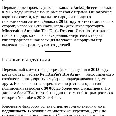
Первый видеопроект Джека —
канал «Jacksepticeye»
, создан
в
2007 году
, изначально не был связан с играми. Он загружал
короткие скетчи, музыкальные пародии и видео о
повседневной жизни. Однако к
2012 году
контент сместился в
сторону игровых Let’s Plays, когда Джек начал проходить
Minecraft
и
Amnesia: The Dark Descent
. Именно этот жанр
стал его прорывом — его искренняя, энергичная, порой
гипертрофированная реакция на ужасы и сюрпризы игр
выделяла его среди других создателей.
Прорыв в индустрии
Переломный момент в карьере Джека наступил в
2013 году
,
когда он стал частью
PewDiePie’s Bro Army
— неформального
сообщества популярных ютуберов, поддерживавших друг
друга. Его канал начал стремительно расти: за один год
подписчики выросли с
30 000 до более чем 1 миллиона
. По
данным
SocialBlade
, это был один из самых быстрых ростов в
истории YouTube в 2013–2014 гг.
Ключевым фактором успеха стала не только энергия, но и
подлинность
. В отличие от многих конкурентов, Джек не
стремился к перфекционизму. Он оставлял в кадре крики,