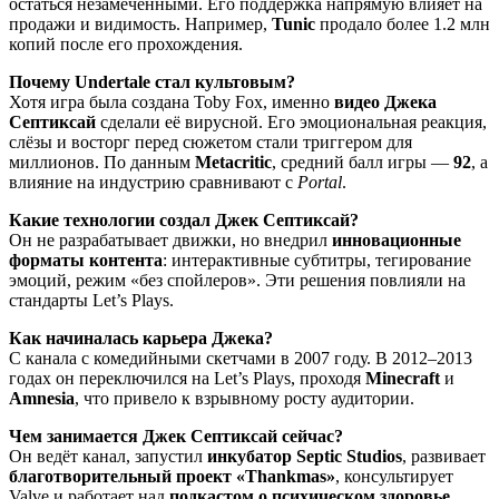
остаться незамеченными. Его поддержка напрямую влияет на
продажи и видимость. Например,
Tunic
продало более 1.2 млн
копий после его прохождения.
Почему Undertale стал культовым?
Хотя игра была создана Toby Fox, именно
видео Джека
Септиксай
сделали её вирусной. Его эмоциональная реакция,
слёзы и восторг перед сюжетом стали триггером для
миллионов. По данным
Metacritic
, средний балл игры —
92
, а
влияние на индустрию сравнивают с
Portal
.
Какие технологии создал Джек Септиксай?
Он не разрабатывает движки, но внедрил
инновационные
форматы контента
: интерактивные субтитры, тегирование
эмоций, режим «без спойлеров». Эти решения повлияли на
стандарты Let’s Plays.
Как начиналась карьера Джека?
С канала с комедийными скетчами в 2007 году. В 2012–2013
годах он переключился на Let’s Plays, проходя
Minecraft
и
Amnesia
, что привело к взрывному росту аудитории.
Чем занимается Джек Септиксай сейчас?
Он ведёт канал, запустил
инкубатор Septic Studios
, развивает
благотворительный проект «Thankmas»
, консультирует
Valve и работает над
подкастом о психическом здоровье
.