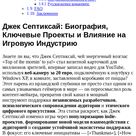
Русскоязычное комьюнити:
FAQ
Заключение
Джек Септиксай: Биография,
Ключевые Проекты и Влияние на
Игровую Индустрию
Знаете ли вы, что Джек Септиксай, чей энергичный возглас
«Top of the mornin’ to ya!» стал визитной карточкой для
миллионов зрителей, впервые записал видео для YouTube,
используя
веб-камеру за 20 евро
, подключённую к ноутбуку с
Windows XP, в комнате, заставленной коробками от пиццы?
Этот парень из ирландской глубинки не просто стал одним из
самых узнаваемых геймеров в мире — он переосмыслил роль
контент-мейкера, превратив свой канал в мощный
инструмент поддержки
независимых разработчиков
,
психологического сопровождения аудитории
и
этического
цифрового присутствия
. Эта статья раскроет, как Джек
Септиксай изменил игры через
популяризацию indie-
проектов
,
формирование новой модели взаимодействия с
аудиторией
и
создание устойчивой экосистемы поддержки
.
В фокусе: его ключевые инициативы — [«Thankmas»], [«How