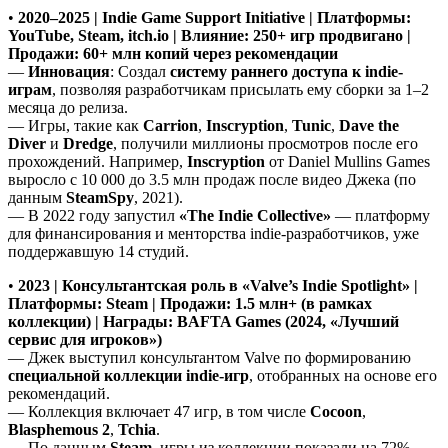
•
2020–2025 | Indie Game Support Initiative | Платформы:
YouTube, Steam, itch.io | Влияние: 250+ игр продвигано |
Продажи: 60+ млн копий через рекомендации
—
Инновация
: Создал
систему раннего доступа к indie-
играм
, позволяя разработчикам присылать ему сборки за 1–2
месяца до релиза.
— Игры, такие как
Carrion
,
Inscryption
,
Tunic
,
Dave the
Diver
и
Dredge
, получили миллионы просмотров после его
прохождений. Например,
Inscryption
от Daniel Mullins Games
выросло с 10 000 до 3.5 млн продаж после видео Джека (по
данным
SteamSpy
, 2021).
— В 2022 году запустил
«The Indie Collective»
— платформу
для финансирования и менторства indie-разработчиков, уже
поддержавшую 14 студий.
•
2023 | Консультантская роль в «Valve’s Indie Spotlight» |
Платформы: Steam | Продажи: 1.5 млн+ (в рамках
коллекции) | Награды: BAFTA Games (2024, «Лучший
сервис для игроков»)
— Джек выступил консультантом Valve по формированию
специальной коллекции indie-игр
, отобранных на основе его
рекомендаций.
— Коллекция включает 47 игр, в том числе
Cocoon
,
Blasphemous 2
,
Tchia
.
— По данным
Steam
, игры из коллекции показали на 72%