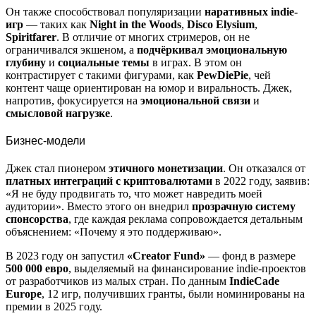
Он также способствовал популяризации
наративных indie-
игр
— таких как
Night in the Woods
,
Disco Elysium
,
Spiritfarer
. В отличие от многих стримеров, он не
ограничивался экшеном, а
подчёркивал эмоциональную
глубину
и
социальные темы
в играх. В этом он
контрастирует с такими фигурами, как
PewDiePie
, чей
контент чаще ориентирован на юмор и виральность. Джек,
напротив, фокусируется на
эмоциональной связи
и
смысловой нагрузке
.
Бизнес-модели
Джек стал пионером
этичного монетизации
. Он отказался от
платных интеграций с криптовалютами
в 2022 году, заявив:
«Я не буду продвигать то, что может навредить моей
аудитории». Вместо этого он внедрил
прозрачную систему
спонсорства
, где каждая реклама сопровождается детальным
объяснением: «Почему я это поддерживаю».
В 2023 году он запустил
«Creator Fund»
— фонд в размере
500 000 евро
, выделяемый на финансирование indie-проектов
от разработчиков из малых стран. По данным
IndieCade
Europe
, 12 игр, получивших гранты, были номинированы на
премии в 2025 году.