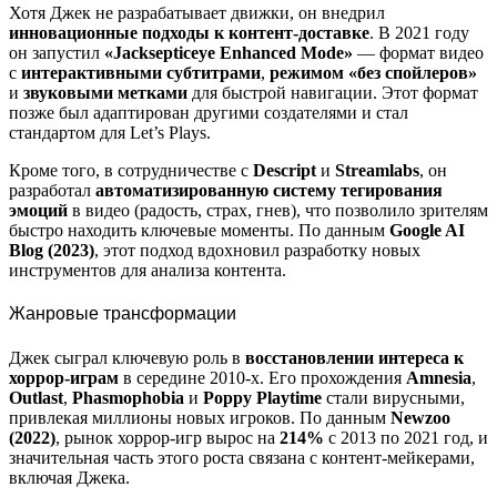
Хотя Джек не разрабатывает движки, он внедрил
инновационные подходы к контент-доставке
. В 2021 году
он запустил
«Jacksepticeye Enhanced Mode»
— формат видео
с
интерактивными субтитрами
,
режимом «без спойлеров»
и
звуковыми метками
для быстрой навигации. Этот формат
позже был адаптирован другими создателями и стал
стандартом для Let’s Plays.
Кроме того, в сотрудничестве с
Descript
и
Streamlabs
, он
разработал
автоматизированную систему тегирования
эмоций
в видео (радость, страх, гнев), что позволило зрителям
быстро находить ключевые моменты. По данным
Google AI
Blog (2023)
, этот подход вдохновил разработку новых
инструментов для анализа контента.
Жанровые трансформации
Джек сыграл ключевую роль в
восстановлении интереса к
хоррор-играм
в середине 2010-х. Его прохождения
Amnesia
,
Outlast
,
Phasmophobia
и
Poppy Playtime
стали вирусными,
привлекая миллионы новых игроков. По данным
Newzoo
(2022)
, рынок хоррор-игр вырос на
214%
с 2013 по 2021 год, и
значительная часть этого роста связана с контент-мейкерами,
включая Джека.