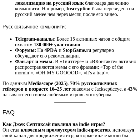
локализацию на русский язык
благодаря давлению
комьюнити. Например,
Inscryption
была переведена на
русский менее чем через месяц после его видео.
Русскоязычное комьюнити:
Telegram-каналы
: Более 15 активных чатов с общим
охватом
130 000+ участников
.
Форумы
: На
4PDA
и
StopGame.ru
регулярно
обсуждают его рекомендации.
Фан-арт и мемы
: В «Твиттере» и «ВКонтакте» активно
распространяются мемы с его фразами: «Top of the
mornin’», «OH MY GOOOOD», «It’s a trap!».
По данным
Mediascope (2025)
,
70% русскоязычных
геймеров в возрасте 16–25 лет
знакомы с Jacksepticeye, а
43%
называют его своим любимым игровым ютубером.
FAQ
Как Джек Септиксай повлиял на indie-игры?
Он стал
ключевым промоутером indie-проектов
, используя
свой канал для продвижения игр, которые иначе могли бы