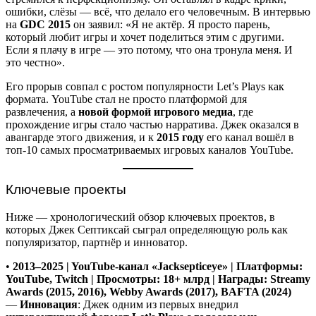
ошибки, слёзы — всё, что делало его человечным. В интервью
на
GDC 2015
он заявил: «Я не актёр. Я просто парень,
который любит игры и хочет поделиться этим с другими.
Если я плачу в игре — это потому, что она тронула меня. И
это честно».
Его прорыв совпал с ростом популярности Let’s Plays как
формата. YouTube стал не просто платформой для
развлечения, а
новой формой игрового медиа
, где
прохождение игры стало частью нарратива. Джек оказался в
авангарде этого движения, и к
2015 году
его канал вошёл в
топ-10 самых просматриваемых игровых каналов YouTube.
Ключевые проекты
Ниже — хронологический обзор ключевых проектов, в
которых Джек Септиксай сыграл определяющую роль как
популяризатор, партнёр и инноватор.
•
2013–2025 | YouTube-канал «Jacksepticeye» | Платформы:
YouTube, Twitch | Просмотры: 18+ млрд | Награды: Streamy
Awards (2015, 2016), Webby Awards (2017), BAFTA (2024)
—
Инновация
: Джек одним из первых внедрил