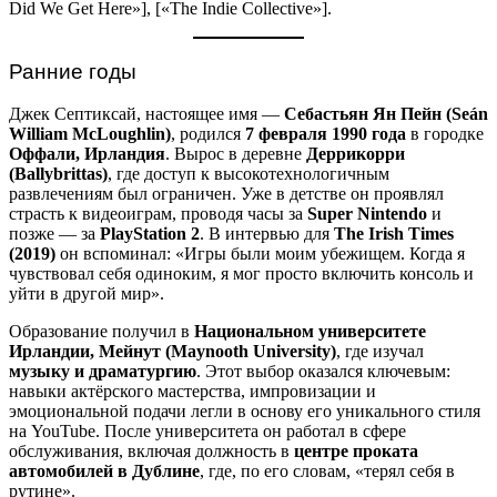
Did We Get Here»], [«The Indie Collective»].
Ранние годы
Джек Септиксай, настоящее имя —
Себастьян Ян Пейн (Seán
William McLoughlin)
, родился
7 февраля 1990 года
в городке
Оффали, Ирландия
. Вырос в деревне
Деррикорри
(Ballybrittas)
, где доступ к высокотехнологичным
развлечениям был ограничен. Уже в детстве он проявлял
страсть к видеоиграм, проводя часы за
Super Nintendo
и
позже — за
PlayStation 2
. В интервью для
The Irish Times
(2019)
он вспоминал: «Игры были моим убежищем. Когда я
чувствовал себя одиноким, я мог просто включить консоль и
уйти в другой мир».
Образование получил в
Национальном университете
Ирландии, Мейнут (Maynooth University)
, где изучал
музыку и драматургию
. Этот выбор оказался ключевым:
навыки актёрского мастерства, импровизации и
эмоциональной подачи легли в основу его уникального стиля
на YouTube. После университета он работал в сфере
обслуживания, включая должность в
центре проката
автомобилей в Дублине
, где, по его словам, «терял себя в
рутине».