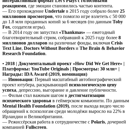
интерактивный формат Let’s Plays с голосовыми
реакциями
, где эмоции становились частью контента.
— Его прохождение
Undertale
в 2015 году собрало более
25
миллионов просмотров
, что помогло игре взлететь с 50 000
до 1.8 млн проданных копий за 6 месяцев (по данным
Toby
Fox
, создателя игры).
— В 2014 году он запустил
«Thankmas»
— ежегодный
благотворительный стрим, собравший к 2025 году более
8
миллионов долларов
на различные фонды, включая
Crisis
Text Line
,
Doctors Without Borders
и
The Brain & Behavior
Research Foundation
.
•
2018 | Документальный проект «How Did We Get Here» |
Платформы: YouTube Originals | Просмотры: 30 млн+ |
Награды: IDA Award (2019, номинация)
—
Инновация
: Первый масштабный автобиографический
проект ютубера, раскрывающий
психологическую цену
успеха
, депрессию, выгорание и давление публичности.
— Фильм стал важным шагом в
дестигматизации
психического здоровья
в геймерском комьюнити. По данным
Mental Health Foundation (2019)
, после выхода видео число
обращений к психологам среди молодёжи выросло на 22% в
Ирландии и Великобритании.
— Режиссёрская работа в сотрудничестве с
Polaris
, дочерней
компанией
Fullscreen
.