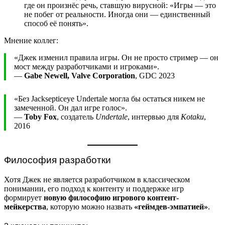
где он произнёс речь, ставшую вирусной: «Игры — это
не побег от реальности. Иногда они — единственный
способ её понять».
Мнение коллег:
«Джек изменил правила игры. Он не просто стример — он
мост между разработчиками и игроками».
—
Gabe Newell, Valve Corporation
, GDC 2023
«Без Jacksepticeye Undertale могла бы остаться никем не
замеченной. Он дал игре голос».
—
Toby Fox
, создатель
Undertale
, интервью для
Kotaku
,
2016
Философия разработки
Хотя Джек не является разработчиком в классическом
понимании, его подход к контенту и поддержке игр
формирует
новую философию игрового контент-
мейкерства
, которую можно назвать
«геймдев-эмпатией»
.