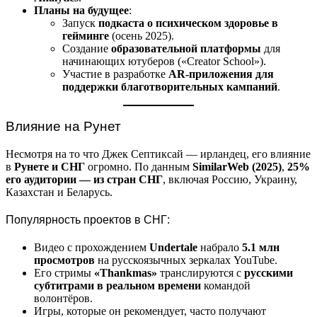
Планы на будущее
:
Запуск
подкаста о психическом здоровье в
гейминге
(осень 2025).
Создание
образовательной платформы
для
начинающих ютуберов («Creator School»).
Участие в разработке
AR-приложения для
поддержки благотворительных кампаний
.
Влияние на Рунет
Несмотря на то что Джек Септиксай — ирландец, его влияние
в
Рунете и СНГ
огромно. По данным
SimilarWeb (2025)
,
25%
его аудитории — из стран СНГ
, включая Россию, Украину,
Казахстан и Беларусь.
Популярность проектов в СНГ:
Видео с прохождением
Undertale
набрало
5.1 млн
просмотров
на русскоязычных зеркалах YouTube.
Его стримы
«Thankmas»
транслируются с
русскими
субтитрами в реальном времени
командой
волонтёров.
Игры, которые он рекомендует, часто получают