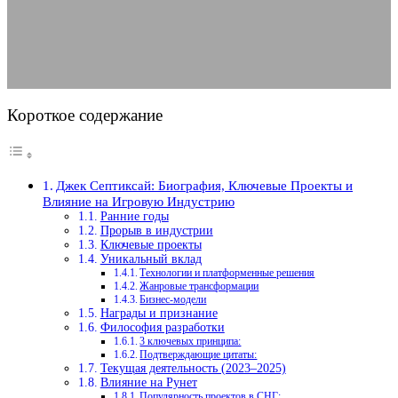
10.08.2025
АВТОР ANA_EDITOR
КОММЕНТАРИЕВ НЕТ
Короткое содержание
Джек Септиксай: Биография, Ключевые Проекты и
Влияние на Игровую Индустрию
Ранние годы
Прорыв в индустрии
Ключевые проекты
Уникальный вклад
Технологии и платформенные решения
Жанровые трансформации
Бизнес-модели
Награды и признание
Философия разработки
3 ключевых принципа:
Подтверждающие цитаты:
Текущая деятельность (2023–2025)
Влияние на Рунет
Популярность проектов в СНГ: