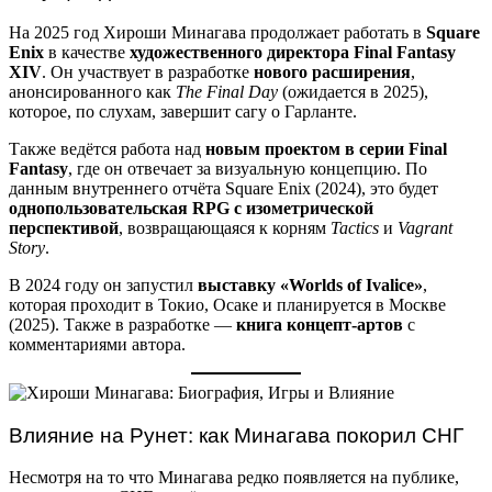
На 2025 год Хироши Минагава продолжает работать в
Square
Enix
в качестве
художественного директора Final Fantasy
XIV
. Он участвует в разработке
нового расширения
,
анонсированного как
The Final Day
(ожидается в 2025),
которое, по слухам, завершит сагу о Гарланте.
Также ведётся работа над
новым проектом в серии Final
Fantasy
, где он отвечает за визуальную концепцию. По
данным внутреннего отчёта Square Enix (2024), это будет
однопользовательская RPG с изометрической
перспективой
, возвращающаяся к корням
Tactics
и
Vagrant
Story
.
В 2024 году он запустил
выставку «Worlds of Ivalice»
,
которая проходит в Токио, Осаке и планируется в Москве
(2025). Также в разработке —
книга концепт-артов
с
комментариями автора.
Влияние на Рунет: как Минагава покорил СНГ
Несмотря на то что Минагава редко появляется на публике,