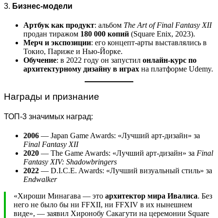
3.
Бизнес-модели
Артбук как продукт
: альбом
The Art of Final Fantasy XII
продан тиражом
180 000 копий
(Square Enix, 2023).
Мерч и экспозиции
: его концепт-арты выставлялись в
Токио, Париже и Нью-Йорке.
Обучение
: в 2022 году он запустил
онлайн-курс по
архитектурному дизайну в играх
на платформе Udemy.
Награды и признание
ТОП-3 значимых наград:
2006
— Japan Game Awards: «Лучший арт-дизайн» за
Final Fantasy XII
2020
— The Game Awards: «Лучший арт-дизайн» за
Final
Fantasy XIV: Shadowbringers
2022
— D.I.C.E. Awards: «Лучший визуальный стиль» за
Endwalker
«Хироши Минагава — это
архитектор мира Ивалиса
. Без
него не было бы ни FFXII, ни FFXIV в их нынешнем
виде», — заявил Хиронобу Сакагути на церемонии Square