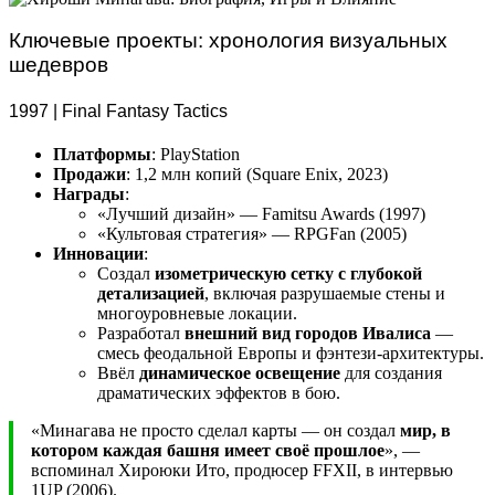
Ключевые проекты: хронология визуальных
шедевров
1997 | Final Fantasy Tactics
Платформы
: PlayStation
Продажи
: 1,2 млн копий (Square Enix, 2023)
Награды
:
«Лучший дизайн» — Famitsu Awards (1997)
«Культовая стратегия» — RPGFan (2005)
Инновации
:
Создал
изометрическую сетку с глубокой
детализацией
, включая разрушаемые стены и
многоуровневые локации.
Разработал
внешний вид городов Ивалиса
—
смесь феодальной Европы и фэнтези-архитектуры.
Ввёл
динамическое освещение
для создания
драматических эффектов в бою.
«Минагава не просто сделал карты — он создал
мир, в
котором каждая башня имеет своё прошлое
», —
вспоминал Хироюки Ито, продюсер FFXII, в интервью
1UP (2006).