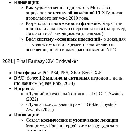
Инновации
:
Как художественный директор, Минагава
определил
эстетику обновлённой FFXIV
после
провального запуска 2010 года.
Разработал
стиль «живого фэнтези»
: миры, где
природа и архитектура переплетаются (например,
Лалофин с её светящимися деревьями).
Ввёл
систему «сезонных изменений»
в локациях
— в зависимости от времени года меняется
освещение, цвета и даже расположение NPC.
2021 | Final Fantasy XIV: Endwalker
Платформы
: PC, PS4, PS5, Xbox Series X/S
DAU
: более
1,2 миллиона активных игроков
в день
(по данным Square Enix, 2024)
Награды
:
«Лучший визуальный стиль» — D.I.C.E. Awards
(2022)
«Лучшая консольная игра» — Golden Joystick
Awards (2021)
Инновации
:
Создал
космические и утопические локации
(например, Гайя и Терра), сочетая футуризм и
античность.