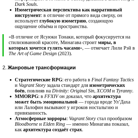
Dark Souls
.
Изометрическая перспектива как нарративный
инструмент
: в отличие от прямого вида сверху, он
использует
глубокую изометрию
, создающую
ощущение объёма и пространства.
«В отличие от Ясуюки Тонаки, который фокусируется на
стилизованной красоте, Минагава строит
миры, в
которых хочется гулять часами
», — отмечает Лили Рэй в
The Art of Game Design
(2023).
2.
Жанровые трансформации
Стратегические RPG
: его работа в
Final Fantasy Tactics
и
Vagrant Story
задала стандарт для
изометрических
боёв
, повлияв на
Divinity: Original Sin
,
XCOM
и
Tyranny
.
MMORPG
: в
FFXIV
он доказал, что
архитектура
может быть эмоциональной
— города вроде Ул’Даха
или Лалофин вызывают у игроков ностальгию и
привязанность.
Атмосферные хорроры
:
Vagrant Story
стал прообразом
Bloodborne
и
Elden Ring
— именно Минагава показал,
как
архитектура создаёт страх
.