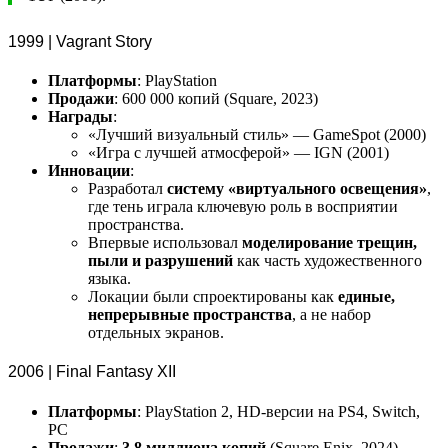
1999 | Vagrant Story
Платформы
: PlayStation
Продажи
: 600 000 копий (Square, 2023)
Награды
:
«Лучший визуальный стиль» — GameSpot (2000)
«Игра с лучшей атмосферой» — IGN (2001)
Инновации
:
Разработал
систему «виртуального освещения»
,
где тень играла ключевую роль в восприятии
пространства.
Впервые использовал
моделирование трещин,
пыли и разрушений
как часть художественного
языка.
Локации были спроектированы как
единые,
непрерывные пространства
, а не набор
отдельных экранов.
2006 | Final Fantasy XII
Платформы
: PlayStation 2, HD-версии на PS4, Switch,
PC
Продажи
:
3,8 миллиона копий
(Square Enix, 2024)