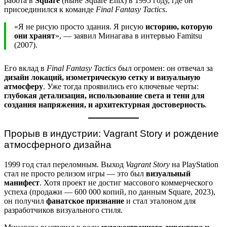
работа в
Square
(ныне Square Enix) в 1995 году, где он
присоединился к команде
Final Fantasy Tactics
.
«Я не рисую просто здания. Я рисую
историю, которую
они хранят
», — заявил Минагава в интервью Famitsu
(2007).
Его вклад в
Final Fantasy Tactics
был огромен: он отвечал за
дизайн локаций, изометрическую сетку и визуальную
атмосферу
. Уже тогда проявились его ключевые черты:
глубокая детализация, использование света и тени для
создания напряжения, и архитектурная достоверность
.
Прорыв в индустрии: Vagrant Story и рождение
атмосферного дизайна
1999 год стал переломным. Выход
Vagrant Story
на PlayStation
стал не просто релизом игры — это был
визуальный
манифест
. Хотя проект не достиг массового коммерческого
успеха (продажи — 600 000 копий, по данным Square, 2023),
он получил
фанатское признание
и стал эталоном для
разработчиков визуального стиля.