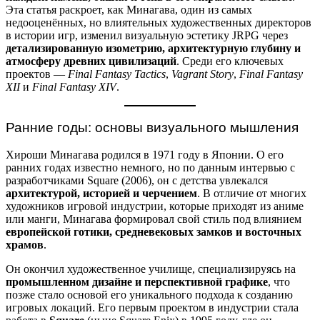
Эта статья раскроет, как Минагава, один из самых
недооценённых, но влиятельных художественных директоров
в истории игр, изменил визуальную эстетику JRPG через
детализированную изометрию, архитектурную глубину и
атмосферу древних цивилизаций
. Среди его ключевых
проектов —
Final Fantasy Tactics
,
Vagrant Story
,
Final Fantasy
XII
и
Final Fantasy XIV
.
Ранние годы: основы визуального мышления
Хироши Минагава родился в 1971 году в Японии. О его
ранних годах известно немного, но по данным интервью с
разработчиками Square (2006), он с детства увлекался
архитектурой, историей и черчением
. В отличие от многих
художников игровой индустрии, которые приходят из аниме
или манги, Минагава формировал свой стиль под влиянием
европейской готики, средневековых замков и восточных
храмов
.
Он окончил художественное училище, специализируясь на
промышленном дизайне и перспективной графике
, что
позже стало основой его уникального подхода к созданию
игровых локаций. Его первым проектом в индустрии стала