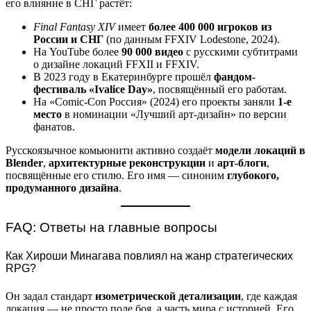
его влияние в СНГ растёт:
Final Fantasy XIV
имеет
более 400 000 игроков из
России и СНГ
(по данным FFXIV Lodestone, 2024).
На YouTube более
90 000 видео
с русскими субтитрами
о дизайне локаций FFXII и FFXIV.
В 2023 году в Екатеринбурге прошёл
фандом-
фестиваль «Ivalice Day»
, посвящённый его работам.
На «Comic-Con Россия» (2024) его проекты заняли
1-е
место
в номинации «Лучший арт-дизайн» по версии
фанатов.
Русскоязычное комьюнити активно создаёт
модели локаций в
Blender
,
архитектурные реконструкции
и
арт-блоги
,
посвящённые его стилю. Его имя — синоним
глубокого,
продуманного дизайна
.
FAQ: Ответы на главные вопросы
Как Хироши Минагава повлиял на жанр стратегических
RPG?
Он задал стандарт
изометрической детализации
, где каждая
локация — не просто поле боя, а часть мира с историей. Его