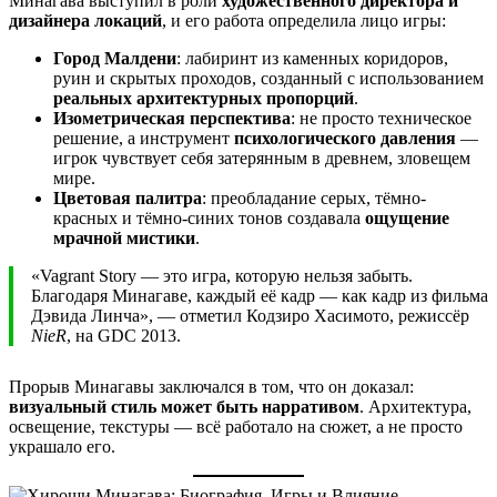
Минагава выступил в роли
художественного директора и
дизайнера локаций
, и его работа определила лицо игры:
Город Малдени
: лабиринт из каменных коридоров,
руин и скрытых проходов, созданный с использованием
реальных архитектурных пропорций
.
Изометрическая перспектива
: не просто техническое
решение, а инструмент
психологического давления
—
игрок чувствует себя затерянным в древнем, зловещем
мире.
Цветовая палитра
: преобладание серых, тёмно-
красных и тёмно-синих тонов создавала
ощущение
мрачной мистики
.
«Vagrant Story — это игра, которую нельзя забыть.
Благодаря Минагаве, каждый её кадр — как кадр из фильма
Дэвида Линча», — отметил Кодзиро Хасимото, режиссёр
NieR
, на GDC 2013.
Прорыв Минагавы заключался в том, что он доказал:
визуальный стиль может быть нарративом
. Архитектура,
освещение, текстуры — всё работало на сюжет, а не просто
украшало его.