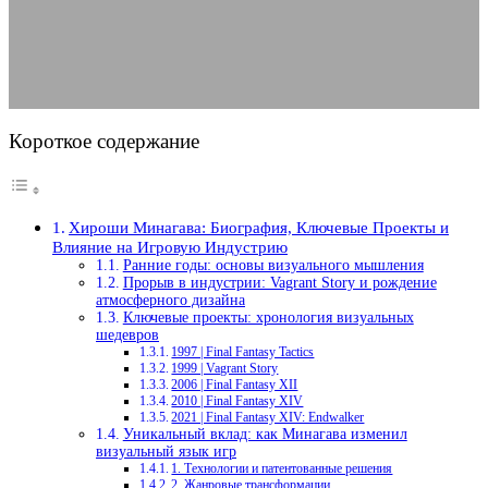
16.08.2025
АВТОР ANA_EDITOR
КОММЕНТАРИЕВ НЕТ
Короткое содержание
Хироши Минагава: Биография, Ключевые Проекты и
Влияние на Игровую Индустрию
Ранние годы: основы визуального мышления
Прорыв в индустрии: Vagrant Story и рождение
атмосферного дизайна
Ключевые проекты: хронология визуальных
шедевров
1997 | Final Fantasy Tactics
1999 | Vagrant Story
2006 | Final Fantasy XII
2010 | Final Fantasy XIV
2021 | Final Fantasy XIV: Endwalker
Уникальный вклад: как Минагава изменил
визуальный язык игр
1. Технологии и патентованные решения
2. Жанровые трансформации