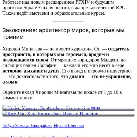
Работает над новым расширением FFXIV и будущим
проектом Square Enix, вероятно, в жанре тактической RPG.
Также ведёт выставки и образовательные курсы.
Заключение: архитектор миров, которые мы
помним
Хироши Минагава — не просто художник. Он —
создатель
пространств, в которых мы теряемся, бродим и
возвращаемся снова
. От мрачных коридоров Малдени до
сияющих башен Лалофин — каждый его мир несёт в себе
историю, дыхание и душу
. Его вклад в игровую индустрию
— это доказательство того, что
дизайн — это не украшение,
а язык
.
Оцените вклад Хироши Минагавы по шкале от 1 до 10 в
комментариях!
Нобуо Уэмацу: Биография, Игры и Влияние
Ким Чан Хан: Биография, Игры и Влияние
Нобуо Уэмацу: Биография, Игры и Влияние