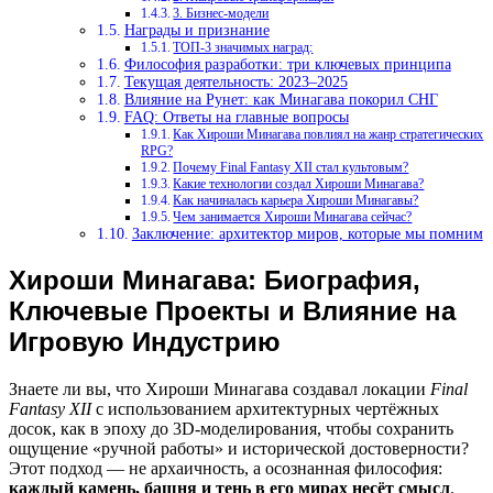
3. Бизнес-модели
Награды и признание
ТОП-3 значимых наград:
Философия разработки: три ключевых принципа
Текущая деятельность: 2023–2025
Влияние на Рунет: как Минагава покорил СНГ
FAQ: Ответы на главные вопросы
Как Хироши Минагава повлиял на жанр стратегических
RPG?
Почему Final Fantasy XII стал культовым?
Какие технологии создал Хироши Минагава?
Как начиналась карьера Хироши Минагавы?
Чем занимается Хироши Минагава сейчас?
Заключение: архитектор миров, которые мы помним
Хироши Минагава: Биография,
Ключевые Проекты и Влияние на
Игровую Индустрию
Знаете ли вы, что Хироши Минагава создавал локации
Final
Fantasy XII
с использованием архитектурных чертёжных
досок, как в эпоху до 3D-моделирования, чтобы сохранить
ощущение «ручной работы» и исторической достоверности?
Этот подход — не архаичность, а осознанная философия:
каждый камень, башня и тень в его мирах несёт смысл
.