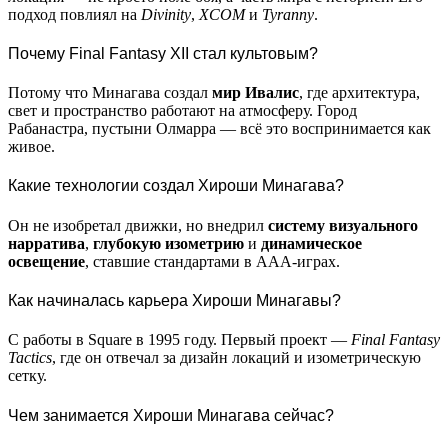
подход повлиял на
Divinity
,
XCOM
и
Tyranny
.
Почему Final Fantasy XII стал культовым?
Потому что Минагава создал
мир Ивалис
, где архитектура,
свет и пространство работают на атмосферу. Город
Рабанастра, пустыни Олмарра — всё это воспринимается как
живое.
Какие технологии создал Хироши Минагава?
Он не изобретал движки, но внедрил
систему визуального
нарратива
,
глубокую изометрию
и
динамическое
освещение
, ставшие стандартами в AAA-играх.
Как начиналась карьера Хироши Минагавы?
С работы в Square в 1995 году. Первый проект —
Final Fantasy
Tactics
, где он отвечал за дизайн локаций и изометрическую
сетку.
Чем занимается Хироши Минагава сейчас?