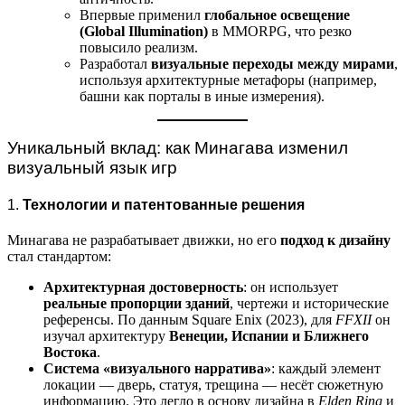
Впервые применил
глобальное освещение
(Global Illumination)
в MMORPG, что резко
повысило реализм.
Разработал
визуальные переходы между мирами
,
используя архитектурные метафоры (например,
башни как порталы в иные измерения).
Уникальный вклад: как Минагава изменил
визуальный язык игр
1.
Технологии и патентованные решения
Минагава не разрабатывает движки, но его
подход к дизайну
стал стандартом:
Архитектурная достоверность
: он использует
реальные пропорции зданий
, чертежи и исторические
референсы. По данным Square Enix (2023), для
FFXII
он
изучал архитектуру
Венеции, Испании и Ближнего
Востока
.
Система «визуального нарратива»
: каждый элемент
локации — дверь, статуя, трещина — несёт сюжетную
информацию. Это легло в основу дизайна в
Elden Ring
и