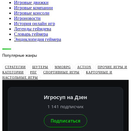
Игровые движки
Игровые компании
Игровые консоли
Игроновости
История онлайн игр
Легенды геймдева
Словарь геймера
Энциклопедия геймера
Популярные жанры
СТРАТЕГИИ
ШУТЕРЫ
MMORPG
ACTION
ПРОЧИЕ ИГРЫ И
КАТЕГОРИИ
РПГ
СПОРТИВНЫЕ ИГРЫ
КАРТОЧНЫЕ И
НАСТОЛЬНЫЕ ИГРЫ
Игросуп на Дзен
1 141 подписчик
Подписаться