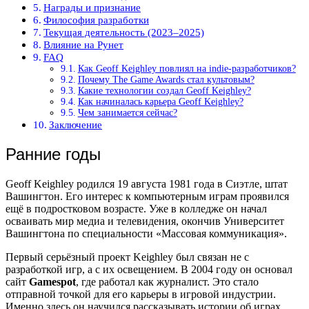
Награды и признание
Философия разработки
Текущая деятельность (2023–2025)
Влияние на Рунет
FAQ
Как Geoff Keighley повлиял на indie-разработчиков?
Почему The Game Awards стал культовым?
Какие технологии создал Geoff Keighley?
Как начиналась карьера Geoff Keighley?
Чем занимается сейчас?
Заключение
Ранние годы
Geoff Keighley родился 19 августа 1981 года в Сиэтле, штат
Вашингтон. Его интерес к компьютерным играм проявился
ещё в подростковом возрасте. Уже в колледже он начал
осваивать мир медиа и телевидения, окончив Университет
Вашингтона по специальности «Массовая коммуникация».
Первый серьёзный проект Keighley был связан не с
разработкой игр, а с их освещением. В 2004 году он основал
сайт
Gamespot
, где работал как журналист. Это стало
отправной точкой для его карьеры в игровой индустрии.
Именно здесь он научился рассказывать истории об играх,