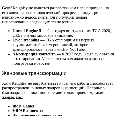
Geoff Keighley не является разработчиком игр напрямую, но
его влияние на технологический прогресс в индустрии
невозможно недооценить. Он популяризировал
использование следующих технологий:
Unreal Engine 5
— благодаря виртуальному TGA 2020,
UE5 получил массовое внимание.
Live Streaming
— TGA стал одним из первых
крупномасштабных мероприятий, которое
транслировалось через Twitch и YouTube.
AI-генерация контента
— в 2023 году Keighley объявил
о тестировании AI-ассистента для анализа данных и
подготовки новостей.
Жанровые трансформации
Хотя Keighley не разрабатывает игры, его работа способствует
распространению новых жанров и концепций. Например,
благодаря его вниманию к независимым проектам, такие
жанры, как:
Indie Games
VR/AR-проекты
Экспериментальные игры