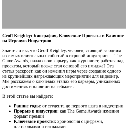
24.07.2025
АВТОР ANA_EDITOR
КОММЕНТАРИЕВ НЕТ
Geoff Keighley: Биография, Ключевые Проекты и Влияние
на Игровую Индустрию
Знаете ли вы, что Geoff Keighley, человек, стоящий за одним
из самых влиятельных событий в игровой индустрии — The
Game Awards, начал свою карьеру как журналист, работая над
проектом, который позже стал основой его имиджа? Эта
статья раскроет, как он изменил игры через создание одного
из крупнейших награждающих мероприятий для видеоигр.
Мы расскажем о ключевых этапах его карьеры, уникальных
достижениях и влиянии на геймдев.
В этой статье вы найдете:
Ранние годы
: от студента до первого шага в индустрии
Прорыв в индустрии
: как The Game Awards изменил
формат премий
Ключевые проекты
: хронология с цифрами,
платформами и наградами