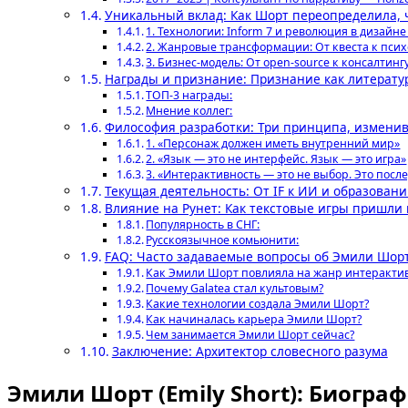
Уникальный вклад: Как Шорт переопределила, 
1. Технологии: Inform 7 и революция в дизайн
2. Жанровые трансформации: От квеста к пси
3. Бизнес-модель: От open-source к консалтинг
Награды и признание: Признание как литератур
ТОП-3 награды:
Мнение коллег:
Философия разработки: Три принципа, измени
1. «Персонаж должен иметь внутренний мир»
2. «Язык — это не интерфейс. Язык — это игра»
3. «Интерактивность — это не выбор. Это посл
Текущая деятельность: От IF к ИИ и образован
Влияние на Рунет: Как текстовые игры пришли 
Популярность в СНГ:
Русскоязычное комьюнити:
FAQ: Часто задаваемые вопросы об Эмили Шор
Как Эмили Шорт повлияла на жанр интеракти
Почему Galatea стал культовым?
Какие технологии создала Эмили Шорт?
Как начиналась карьера Эмили Шорт?
Чем занимается Эмили Шорт сейчас?
Заключение: Архитектор словесного разума
Эмили Шорт (Emily Short): Биогр