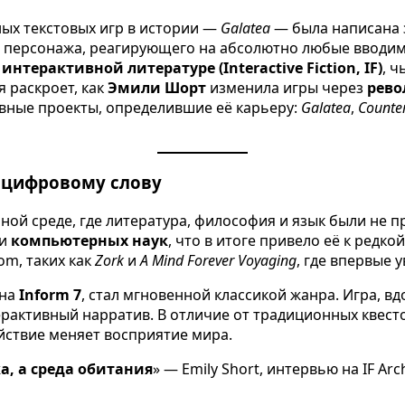
ных текстовых игр в истории —
Galatea
— была написана
персонажа, реагирующего на абсолютно любые вводим
о
интерактивной литературе (Interactive Fiction, IF)
, 
ья раскроет, как
Эмили Шорт
изменила игры через
рево
овные проекты, определившие её карьеру:
Galatea
,
Counte
к цифровому слову
ной среде, где литература, философия и язык были не 
и
компьютерных наук
, что в итоге привело её к редк
om, таких как
Zork
и
A Mind Forever Voyaging
, где впервые 
 на
Inform 7
, стал мгновенной классикой жанра. Игра,
рактивный нарратив. В отличие от традиционных квесто
ействие меняет восприятие мира.
ка, а среда обитания
» — Emily Short, интервью на IF Arch