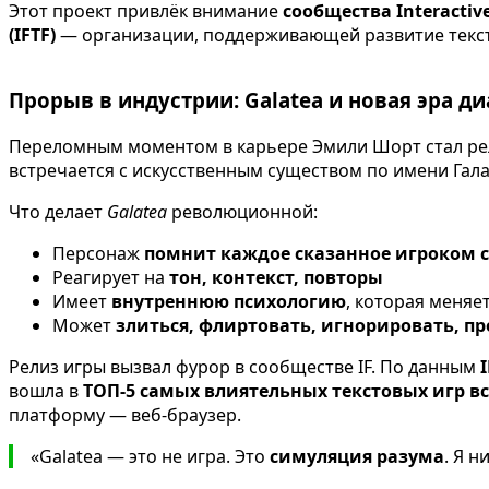
Этот проект привлёк внимание
сообщества Interactive
(IFTF)
— организации, поддерживающей развитие текст
Прорыв в индустрии: Galatea и новая эра д
Переломным моментом в карьере Эмили Шорт стал р
встречается с искусственным существом по имени Гала
Что делает
Galatea
революционной:
Персонаж
помнит каждое сказанное игроком 
Реагирует на
тон, контекст, повторы
Имеет
внутреннюю психологию
, которая меняе
Может
злиться, флиртовать, игнорировать, п
Релиз игры вызвал фурор в сообществе IF. По данным
I
вошла в
ТОП-5 самых влиятельных текстовых игр в
платформу — веб-браузер.
«Galatea — это не игра. Это
симуляция разума
. Я 