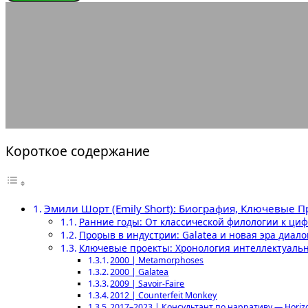
ЛЕГЕНДЫ ГЕЙМДЕВА
Эм
13.08.2025
АВТОР ANA_EDITOR
КОММЕНТАРИЕВ НЕТ
Короткое содержание
Эмили Шорт (Emily Short): Биография, Ключевые 
Ранние годы: От классической филологии к циф
Прорыв в индустрии: Galatea и новая эра диал
Ключевые проекты: Хронология интеллектуаль
2000 | Metamorphoses
2000 | Galatea
2009 | Savoir-Faire
2012 | Counterfeit Monkey
2017–2023 | Консультант по нарративу — Horizo