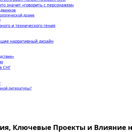
что значит «говорить с персонажем»
е движков
хологической драме
у
ного и технического гения
вшие нарративный дизайн
едствие»
ию
в СНГ
т
вной литературы?
афия, Ключевые Проекты и Влияние