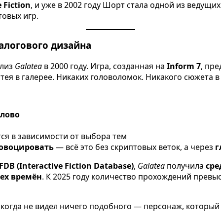
 Fiction
, и уже в 2002 году Шорт стала одной из ведущи
овых игр.
иалогового дизайна
елиз
Galatea
в 2000 году. Игра, созданная на
Inform 7
, пр
тея в галерее. Никаких головоломок. Никакого сюжета 
слово
тся в зависимости от выбора тем
ровоцировать
— всё это без скриптовых веток, а через
г
FDB (Interactive Fiction Database)
,
Galatea
получила
сре
сех времён
. К 2025 году количество прохождений прев
никогда не видел ничего подобного — персонаж, который 