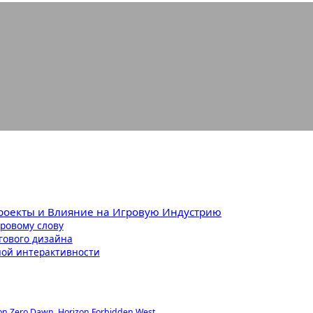
или Шорт: Биография, Игры и Влия
Проекты и Влияние на Игровую Индустрию
ровому слову
огового дизайна
ной интерактивности
n Zero Dawn, Horizon Forbidden West