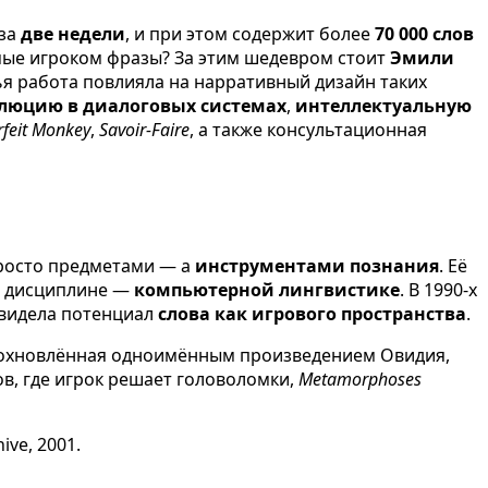
 за
две недели
, и при этом содержит более
70 000 слов
ые игроком фразы? За этим шедевром стоит
Эмили
чья работа повлияла на нарративный дизайн таких
люцию в диалоговых системах
,
интеллектуальную
rfeit Monkey
,
Savoir-Faire
, а также консультационная
просто предметами — а
инструментами познания
. Её
ой дисциплине —
компьютерной лингвистике
. В 1990-х
увидела потенциал
слова как игрового пространства
.
 вдохновлённая одноимённым произведением Овидия,
в, где игрок решает головоломки,
Metamorphoses
ive, 2001.