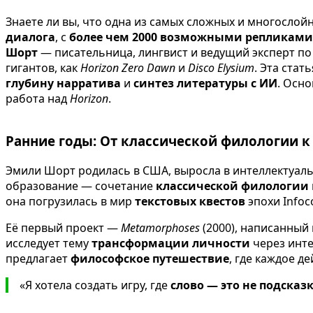
Знаете ли вы, что одна из самых сложных и многослой
диалога
, с
более чем 2000 возможными репликами
Шорт
— писательница, лингвист и ведущий эксперт п
гигантов, как
Horizon Zero Dawn
и
Disco Elysium
. Эта стат
глубину нарратива
и
синтез литературы с ИИ
. Осн
работа над
Horizon
.
Ранние годы: От классической филологии 
Эмили Шорт родилась в США, выросла в интеллектуаль
образование — сочетание
классической филологии
она погрузилась в мир
текстовых квестов
эпохи Infoc
Её первый проект —
Metamorphoses
(2000), написанный
исследует тему
трансформации личности
через инте
предлагает
философское путешествие
, где каждое д
«Я хотела создать игру, где
слово — это не подсказ