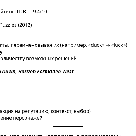
йтинг IFDB — 9.4/10
Puzzles (2012)
ты, переименовывая их (например, «duck» → «luck»)
у
 количеству возможных решений
ro Dawn
,
Horizon Forbidden West
акция на репутацию, контекст, выбор)
дение персонажей