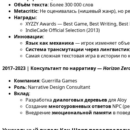
Объём текста
: Более 300 000 слов
Metacritic
: Не оценивалась (нишевый жанр), но ре
Награды
:
XYZZY Awards — Best Game, Best Writing, Best 
IndieCade Official Selection (2013)
Инновации
:
Язык как механика
— игрок изменяет объек
Система трансмутации через лингвистик
Самая сложная текстовая игра в истории по
2017–2023 | Консультант по нарративу —
Horizon Ze
Компания
: Guerrilla Games
Роль
: Narrative Design Consultant
Вклад
:
Разработка
диалоговых деревьев
для Aloy
Создание
многоуровневых ответов
NPC (ре
Внедрение
эмоциональной памяти
в пове