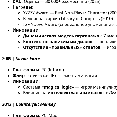
DAU
: Оценка — 30 000+ ежемесячно (2025)
Награды
:
XYZZY Award — Best Non-Player Character (200
Включена в архив Library of Congress (2010)
IGF Nuovo Award (специальное упоминание, 
Инновации
:
Динамическая модель персонажа
с 7 эмо
Контекстно-зависимый диалог
— реплики 
Отсутствие «правильных» ответов
— игра 
2009 |
Savoir-Faire
Платформы
: PC (Inform)
Жанр
: Готическая IF с элементами магии
Инновации
:
Система
«magical logic»
— игрок манипулиру
Влияние на
интеллектуальные пазлы
в
Disc
2012 |
Counterfeit Monkey
Платформы
: PC, Mac