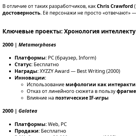
В отличие от таких разработчиков, как
Chris Crawford
(
достоверность
. Её персонажи не просто «отвечают» 
Ключевые проекты: Хронология интеллекту
2000 |
Metamorphoses
Платформы
: PC (браузер, Inform)
Статус
: Бесплатно
Награды
: XYZZY Award — Best Writing (2000)
Инновации
:
Использование
мифологии как интеракти
Отказ от линейного сюжета в пользу
фрагме
Влияние на
поэтические IF-игры
2000 |
Galatea
Платформы
: Web, PC
Продажи
: Бесплатно