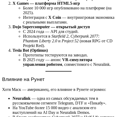
X Games — платформа HTML5-игр
Более 10 000 игр опубликовано на платформе (на
2025).
Интеграция с
X Coin
— внутриигровая экономика
с реальными выплатами.
Dojo Supercomputer — открытый доступ
С 2024 года — API для студий.
Используется в
Starfield 2
,
Cyberpunk 2077:
Phantom Liberty 2.0
и
Project 52
(новая RPG от CD
Projekt Red).
Tesla Bot (Optimus)
Прототипы тестируются на заводах.
В 2025 году — анонс
VR-симулятора
управления роботом
, совместимого с Neuralink.
Влияние на Рунет
Хотя Маск — американец, его влияние в Рунете огромно:
Neuralink
— одна из самых обсуждаемых тем в
русскоязычном сегменте Telegram, DTF и «Пикабу».
На YouTube более 15 000 видео с анализом его
выступлений на AI Day и Neuralink Demos.