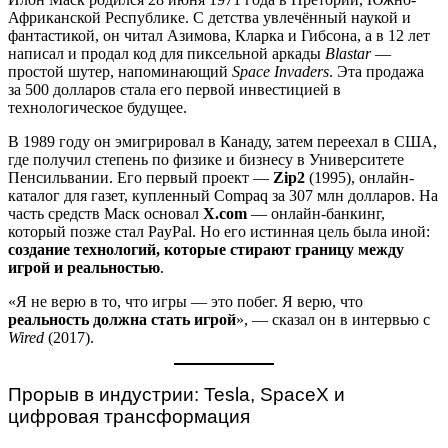
Африканской Республике. С детства увлечённый наукой и
фантастикой, он читал Азимова, Кларка и Гибсона, а в 12 лет
написал и продал код для пиксельной аркады
Blastar
—
простой шутер, напоминающий
Space Invaders
. Эта продажа
за 500 долларов стала его первой инвестицией в
технологическое будущее.
В 1989 году он эмигрировал в Канаду, затем переехал в США,
где получил степень по физике и бизнесу в Университете
Пенсильвании. Его первый проект —
Zip2
(1995), онлайн-
каталог для газет, купленный Compaq за 307 млн долларов. На
часть средств Маск основал
X.com
— онлайн-банкинг,
который позже стал PayPal. Но его истинная цель была иной:
создание технологий, которые стирают границу между
игрой и реальностью
.
«Я не верю в то, что игры — это побег. Я верю, что
реальность должна стать игрой
», — сказал он в интервью с
Wired
(2017).
Прорыв в индустрии: Tesla, SpaceX и
цифровая трансформация