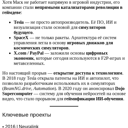
Хотя Маск не работает напрямую в игровой индустрии, его
компании стали
непрямыми катализаторами революции в
геймдеве
:
Tesla
— не просто автопроизводитель. Её ПО, ИИ и
визуализация стали основой для
симуляторов
будущего
.
SpaceX
— не только ракеты. Архитектура её систем
управления легла в основу
игровых движков для
космических симуляторов
.
X.com / PayPal
— заложили основы
цифровых
экономик
, которые сегодня используются в F2P-играх и
метавселенных.
Но настоящий прорыв —
открытие доступа к технологиям
.
В 2018 году Tesla открыла патенты на ИИ и автопилот, что
позволило разработчикам использовать их в симуляторах
(
BeamNG.drive
,
Automation
). В 2020 году он анонсировал
Dojo
Supercomputer
— систему для обучения нейросетей на основе
видео, что стало прорывом для
геймификации ИИ-обучения
.
Ключевые проекты
• 2016 | Neuralink