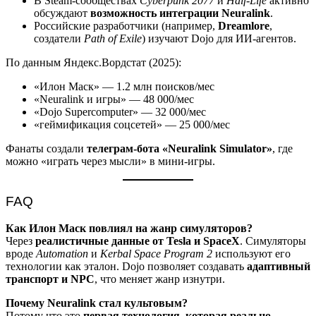
В Steam-сообществах
Cyberpunk 2077
и
Half-Life
активно
обсуждают
возможность интеграции Neuralink
.
Российские разработчики (например,
Dreamlore
,
создатели
Path of Exile
) изучают Dojo для ИИ-агентов.
По данным Яндекс.Вордстат (2025):
«Илон Маск» — 1.2 млн поисков/мес
«Neuralink и игры» — 48 000/мес
«Dojo Supercomputer» — 32 000/мес
«геймификация соцсетей» — 25 000/мес
Фанаты создали
телеграм-бота «Neuralink Simulator»
, где
можно «играть через мысли» в мини-игры.
FAQ
Как Илон Маск повлиял на жанр симуляторов?
Через
реалистичные данные от Tesla и SpaceX
. Симуляторы
вроде
Automation
и
Kerbal Space Program 2
используют его
технологии как эталон. Dojo позволяет создавать
адаптивный
транспорт и NPC
, что меняет жанр изнутри.
Почему Neuralink стал культовым?
Потому что это
первая технология, которая реально