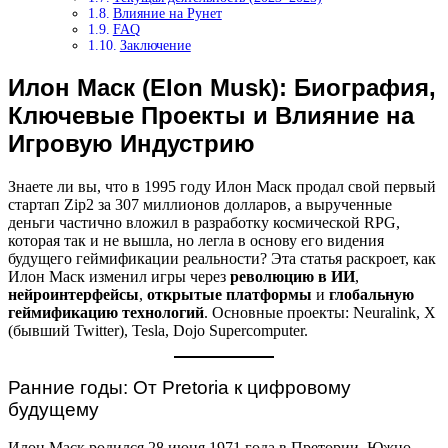
Влияние на Рунет
FAQ
Заключение
Илон Маск (Elon Musk): Биография,
Ключевые Проекты и Влияние на
Игровую Индустрию
Знаете ли вы, что в 1995 году Илон Маск продал свой первый
стартап Zip2 за 307 миллионов долларов, а вырученные
деньги частично вложил в разработку космической RPG,
которая так и не вышла, но легла в основу его видения
будущего геймификации реальности? Эта статья раскроет, как
Илон Маск изменил игры через
революцию в ИИ
,
нейроинтерфейсы
,
открытые платформы
и
глобальную
геймификацию технологий
. Основные проекты: Neuralink, X
(бывший Twitter), Tesla, Dojo Supercomputer.
Ранние годы: От Pretoria к цифровому
будущему
Илон Маск родился 28 июня 1971 года в Претории, Южно-