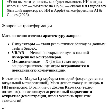
«Если вы хотите понять, как будет выглядеть ИИ в играх
через 10 лет — смотрите на Dojo», — сказал
Ян Гудфеллоу
(бывший директор по ИИ в Apple) на конференции AI &
Games (2023).
Жанровые трансформации
Маск косвенно изменил
архитектуру жанров
:
Симуляторы
— стали реалистичнее благодаря данным
Tesla и SpaceX.
VR/AR
— Neuralink открывает путь к
полной
иммерсии без контроллеров
.
Метавселенные
— X (Twitter) стал первым
соцпространством, где
игры встраиваются в
повседневную коммуникацию
.
В отличие от
Марка Цукерберга
(который фокусируется на
визуальной метавселенной), Маск делает ставку на
нейро- и
ИИ-иммерсию
. В отличие от
Джона Кармака
(техно-
оптимизм), он использует
агрессивный маркетинг и
открытые демонстрации
, чтобы ускорить принятие
технологий.