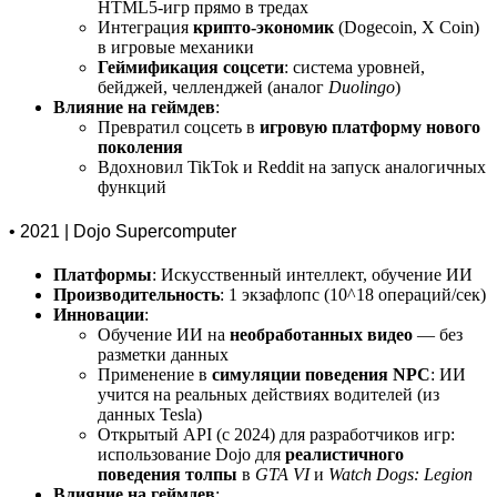
HTML5-игр прямо в тредах
Интеграция
крипто-экономик
(Dogecoin, X Coin)
в игровые механики
Геймификация соцсети
: система уровней,
бейджей, челленджей (аналог
Duolingo
)
Влияние на геймдев
:
Превратил соцсеть в
игровую платформу нового
поколения
Вдохновил TikTok и Reddit на запуск аналогичных
функций
• 2021 | Dojo Supercomputer
Платформы
: Искусственный интеллект, обучение ИИ
Производительность
: 1 экзафлопс (10^18 операций/сек)
Инновации
:
Обучение ИИ на
необработанных видео
— без
разметки данных
Применение в
симуляции поведения NPC
: ИИ
учится на реальных действиях водителей (из
данных Tesla)
Открытый API (с 2024) для разработчиков игр:
использование Dojo для
реалистичного
поведения толпы
в
GTA VI
и
Watch Dogs: Legion
Влияние на геймдев
: