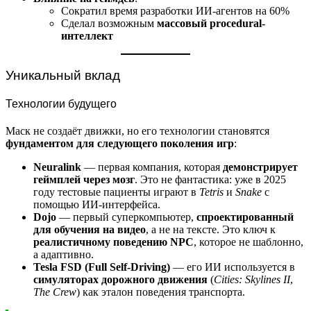
Сократил время разработки ИИ-агентов на 60%
Сделал возможным
массовый procedural-
интеллект
Уникальный вклад
Технологии будущего
Маск не создаёт движки, но его технологии становятся
фундаментом для следующего поколения игр
:
Neuralink
— первая компания, которая
демонстрирует
геймплей через мозг
. Это не фантастика: уже в 2025
году тестовые пациенты играют в
Tetris
и
Snake
с
помощью ИИ-интерфейса.
Dojo
— первый суперкомпьютер,
спроектированный
для обучения на видео
, а не на тексте. Это ключ к
реалистичному поведению NPC
, которое не шаблонно,
а адаптивно.
Tesla FSD (Full Self-Driving)
— его ИИ используется в
симуляторах дорожного движения
(
Cities: Skylines II
,
The Crew
) как эталон поведения транспорта.