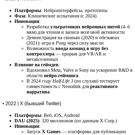
Платформы
: Нейроинтерфейсы, прототипы
Фаза
: Клинические испытания (с 2024)
Инновации
:
Разработка
ультратонких нейронных нитей
(4–6
мкм) для чтения и записи мозговой активности
Демонстрация на свиньях (2020) и обезьянах
(2021): игра в
Pong
через силу мысли
Возможность
ввода команд в игру без
контроллера
— прорыв для VR/AR и
метавселенных
Влияние на геймдев
:
Вдохновил Meta, Valve и Sony на ускорение R&D в
области
нейро-гейминга
В 2024 году
Half-Life 3
(по слухам) тестирует
совместимость с Neuralink для
реактивного
нарратива
• 2022 | X (бывший Twitter)
Платформы
: Веб, iOS, Android
DAU (2025)
: 320 миллионов (по данным X Corp.)
Инновации
:
Запуск
X Games
— платформы для публикации