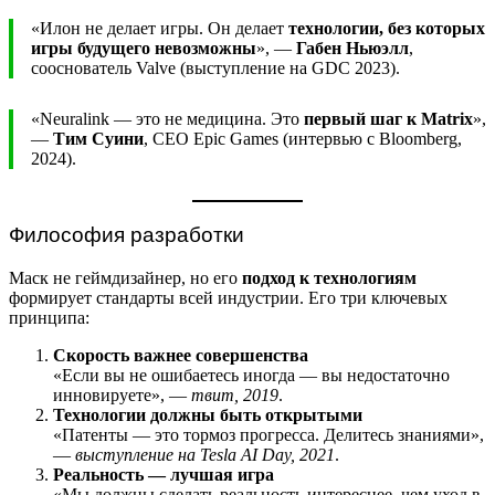
«Илон не делает игры. Он делает
технологии, без которых
игры будущего невозможны
», —
Габен Ньюэлл
,
сооснователь Valve (выступление на GDC 2023).
«Neuralink — это не медицина. Это
первый шаг к Matrix
»,
—
Тим Суини
, CEO Epic Games (интервью с Bloomberg,
2024).
Философия разработки
Маск не геймдизайнер, но его
подход к технологиям
формирует стандарты всей индустрии. Его три ключевых
принципа:
Скорость важнее совершенства
«Если вы не ошибаетесь иногда — вы недостаточно
инновируете», —
твит, 2019
.
Технологии должны быть открытыми
«Патенты — это тормоз прогресса. Делитесь знаниями»,
—
выступление на Tesla AI Day, 2021
.
Реальность — лучшая игра
«Мы должны сделать реальность интереснее, чем уход в