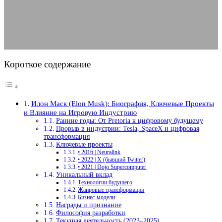
10.08.2025
АВТОР ANA_EDITOR
КОММЕНТАРИЕВ НЕТ
Короткое содержание
Илон Маск (Elon Musk): Биография, Ключевые Проекты
и Влияние на Игровую Индустрию
Ранние годы: От Pretoria к цифровому будущему
Прорыв в индустрии: Tesla, SpaceX и цифровая
трансформация
Ключевые проекты
• 2016 | Neuralink
• 2022 | X (бывший Twitter)
• 2021 | Dojo Supercomputer
Уникальный вклад
Технологии будущего
Жанровые трансформации
Бизнес-модели
Награды и признание
Философия разработки
Текущая деятельность (2023–2025)