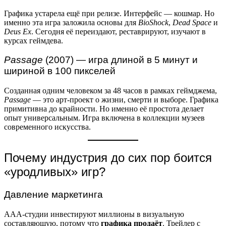
Графика устарела ещё при релизе. Интерфейс — кошмар. Но
именно эта игра заложила основы для
BioShock
,
Dead Space
и
Deus Ex
. Сегодня её переиздают, реставрируют, изучают в
курсах геймдева.
Passage
(2007) — игра длиной в 5 минут и
шириной в 100 пикселей
Созданная одним человеком за 48 часов в рамках геймджема,
Passage
— это арт-проект о жизни, смерти и выборе. Графика
примитивна до крайности. Но именно её простота делает
опыт универсальным. Игра включена в коллекции музеев
современного искусства.
Почему индустрия до сих пор боится
«уродливых» игр?
Давление маркетинга
AAA-студии инвестируют миллионы в визуальную
составляющую, потому что
графика продаёт
. Трейлер с