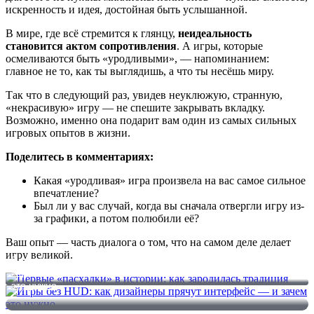
искренность и идея, достойная быть услышанной.
В мире, где всё стремится к глянцу,
неидеальность
становится актом сопротивления
. А игры, которые
осмеливаются быть «уродливыми», — напоминанием:
главное не то, как ты выглядишь, а что ты несёшь миру.
Так что в следующий раз, увидев неуклюжую, странную,
«некрасивую» игру — не спешите закрывать вкладку.
Возможно, именно она подарит вам один из самых сильных
игровых опытов в жизни.
Поделитесь в комментариях:
Какая «уродливая» игра произвела на вас самое сильное
впечатление?
Был ли у вас случай, когда вы сначала отвергли игру из-
за графики, а потом полюбили её?
Ваш опыт — часть диалога о том, что на самом деле делает
игру великой.
Первые «пасхалки» в истории: как зародилась традиция
Игры без HUD: как дизайнеры прячут интерфейс — и зачем
это нужно