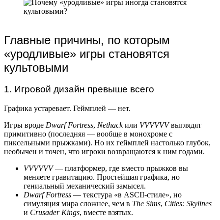
Главные причины, по которым
«уродливые» игры становятся
культовыми
1. Игровой дизайн превыше всего
Графика устаревает. Геймплей — нет.
Игры вроде
Dwarf Fortress
,
Nethack
или
VVVVVV
выглядят
примитивно (последняя — вообще в монохроме с
пиксельными прыжками). Но их геймплей настолько глубок,
необычен и точен, что игроки возвращаются к ним годами.
VVVVVV
— платформер, где вместо прыжков вы
меняете гравитацию. Простейшая графика, но
гениальный механический замысел.
Dwarf Fortress
— текстура «в ASCII-стиле», но
симуляция мира сложнее, чем в
The Sims
,
Cities: Skylines
и
Crusader Kings
, вместе взятых.