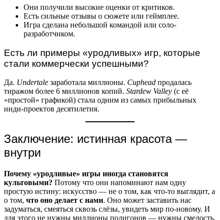
Они получили высокие оценки от критиков.
Есть сильные отзывы о сюжете или геймплее.
Игра сделана небольшой командой или соло-
разработчиком.
Есть ли примеры «уродливых» игр, которые
стали коммерчески успешными?
Да.
Undertale
заработала миллионы.
Cuphead
продалась
тиражом более 6 миллионов копий.
Stardew Valley
(с её
«простой» графикой) стала одним из самых прибыльных
инди-проектов десятилетия.
Заключение: истинная красота —
внутри
Почему «уродливые» игры иногда становятся
культовыми?
Потому что они напоминают нам одну
простую истину: искусство — не о том, как что-то выглядит, а
о том,
что оно делает с нами
. Оно может заставить нас
задуматься, смеяться сквозь слёзы, увидеть мир по-новому. И
для этого не нужны миллионы полигонов — нужны смелость,