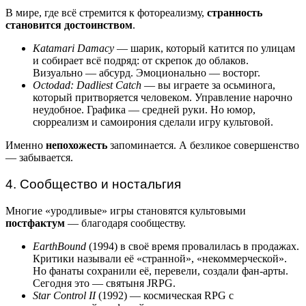
В мире, где всё стремится к фотореализму,
странность
становится достоинством
.
Katamari Damacy
— шарик, который катится по улицам
и собирает всё подряд: от скрепок до облаков.
Визуально — абсурд. Эмоционально — восторг.
Octodad: Dadliest Catch
— вы играете за осьминога,
который притворяется человеком. Управление нарочно
неудобное. Графика — средней руки. Но юмор,
сюрреализм и самоирония сделали игру культовой.
Именно
непохожесть
запоминается. А безликое совершенство
— забывается.
4. Сообщество и ностальгия
Многие «уродливые» игры становятся культовыми
постфактум
— благодаря сообществу.
EarthBound
(1994) в своё время провалилась в продажах.
Критики называли её «странной», «некоммерческой».
Но фанаты сохранили её, перевели, создали фан-арты.
Сегодня это — святыня JRPG.
Star Control II
(1992) — космическая RPG с