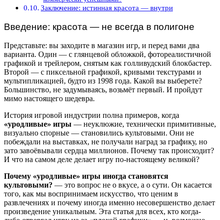
Заключение: истинная красота — внутри
Введение: красота — не всегда в полигоне
Представьте: вы заходите в магазин игр, и перед вами два
варианта. Один — с глянцевой обложкой, фотореалистичной
графикой и трейлером, снятым как голливудский блокбастер.
Второй — с пиксельной графикой, кривыми текстурами и
мультипликацией, будто из 1998 года. Какой вы выберете?
Большинство, не задумываясь, возьмёт первый. И пройдут
мимо настоящего шедевра.
История игровой индустрии полна примеров, когда
«уродливые» игры
— неуклюжие, технически примитивные,
визуально спорные — становились культовыми. Они не
побеждали на выставках, не получали наград за графику, но
зато завоёвывали сердца миллионов. Почему так происходит?
И что на самом деле делает игру по-настоящему великой?
Почему «уродливые» игры иногда становятся
культовыми?
— это вопрос не о вкусе, а о сути. Он касается
того, как мы воспринимаем искусство, что ценим в
развлечениях и почему иногда именно несовершенство делает
произведение уникальным. Эта статья для всех, кто когда-