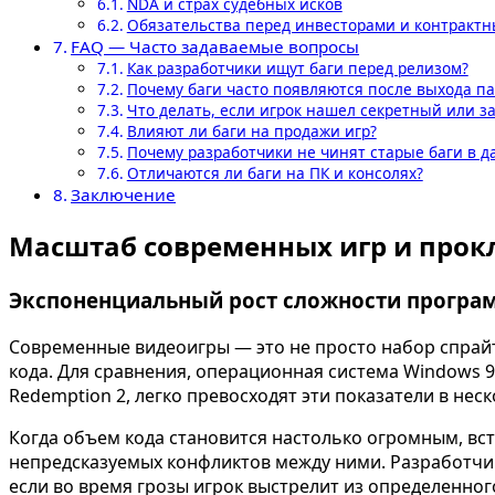
NDA и страх судебных исков
Обязательства перед инвесторами и контракт
FAQ — Часто задаваемые вопросы
Как разработчики ищут баги перед релизом?
Почему баги часто появляются после выхода па
Что делать, если игрок нашел секретный или з
Влияют ли баги на продажи игр?
Почему разработчики не чинят старые баги в 
Отличаются ли баги на ПК и консолях?
Заключение
Масштаб современных игр и прокл
Экспоненциальный рост сложности програ
Современные видеоигры — это не просто набор спрай
кода. Для сравнения, операционная система Windows 95
Redemption 2, легко превосходят эти показатели в неск
Когда объем кода становится настолько огромным, вс
непредсказуемых конфликтов между ними. Разработчик
если во время грозы игрок выстрелит из определенно