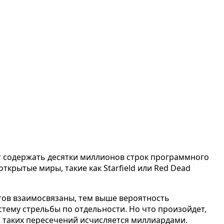
т содержать десятки миллионов строк программного
ткрытые миры, такие как Starfield или Red Dead
нтов взаимосвязаны, тем выше вероятность
тему стрельбы по отдельности. Но что произойдет,
о таких пересечений исчисляется миллиардами.