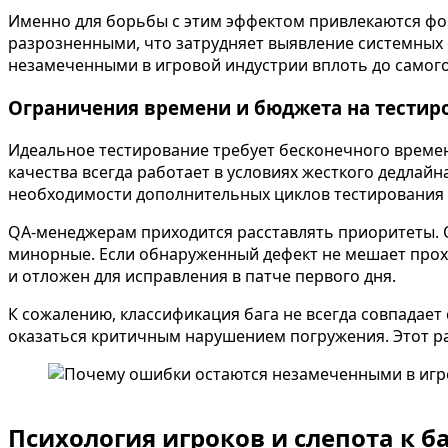
Именно для борьбы с этим эффектом привлекаются фок
разрозненными, что затрудняет выявление системных
незамеченными в игровой индустрии вплоть до самого
Ограничения времени и бюджета на тестир
Идеальное тестирование требует бесконечного времен
качества всегда работает в условиях жесткого дедлайн
необходимости дополнительных циклов тестирования
QA-менеджерам приходится расставлять приоритеты. 
минорные. Если обнаруженный дефект не мешает прох
и отложен для исправления в патче первого дня.
К сожалению, классификация бага не всегда совпадает
оказаться критичным нарушением погружения. Этот ра
Психология игроков и слепота к б