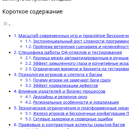
Короткое содержание
Масштаб современных игр и проклятие бесконечн
Экспоненциальный рост сложности программно
Проблема ветвления сценариев и нелинейност
Специфика работы QA-отделов и тестирования
Разница между автоматизированным и ручным
Эффект замыленного глаза и когнитивные иск
Ограничения времени и бюджета на тестирова
Психология игроков и слепота к багам
Почему игроки не замечают баги сразу
Эффект нормализации дефектов
Влияние издателей и бизнес-процессов
Дедлайны и релизное окно
Региональные особенности и локализация
Технические ограничения и платформенные нюа
Железо игроков и бесконечные конфигурации 
Сетевые задержки и серверные ошибки
Правовые и контрактные аспекты скрытия багов