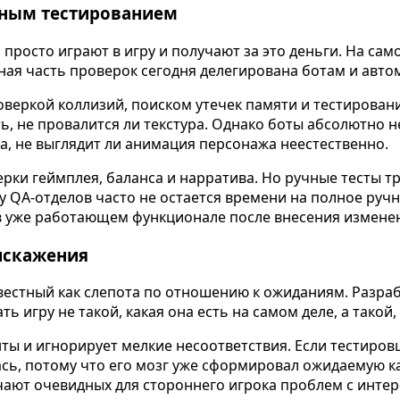
чным тестированием
осто играют в игру и получают за это деньги. На самом
ная часть проверок сегодня делегирована ботам и авт
веркой коллизий, поиском утечек памяти и тестирован
ить, не провалится ли текстура. Однако боты абсолютно
, не выглядит ли анимация персонажа неестественно.
рки геймплея, баланса и нарратива. Но ручные тесты т
 у QA-отделов часто не остается времени на полное руч
 в уже работающем функционале после внесения измене
искажения
естный как слепота по отношению к ожиданиям. Разраб
 игру не такой, какая она есть на самом деле, а такой,
 и игнорирует мелкие несоответствия. Если тестировщи
лась, потому что его мозг уже сформировал ожидаемую к
чают очевидных для стороннего игрока проблем с инте