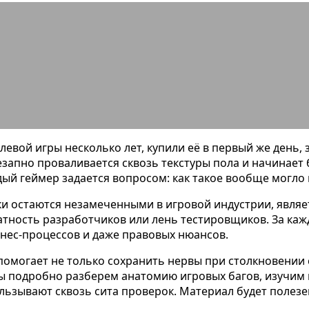
 остаются незамеченными в игро
евой игры несколько лет, купили её в первый же день,
запно проваливается сквозь текстуры пола и начинает 
ый геймер задается вопросом: как такое вообще могло
ки остаются незамеченными в игровой индустрии, являе
латность разработчиков или лень тестировщиков. За каж
знес-процессов и даже правовых нюансов.
омогает не только сохранить нервы при столкновении 
мы подробно разберем анатомию игровых багов, изучим 
альзывают сквозь сита проверок. Материал будет полез