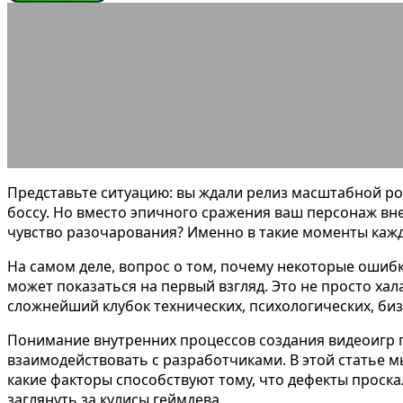
ИГРОНОВОСТИ
Почему ошибки
06.06.2026
АВТОР ANA_EDITOR
КОММЕНТАРИЕВ НЕТ
Представьте ситуацию: вы ждали релиз масштабной рол
боссу. Но вместо эпичного сражения ваш персонаж вне
чувство разочарования? Именно в такие моменты кажд
На самом деле, вопрос о том, почему некоторые ошиб
может показаться на первый взгляд. Это не просто ха
сложнейший клубок технических, психологических, би
Понимание внутренних процессов создания видеоигр п
взаимодействовать с разработчиками. В этой статье 
какие факторы способствуют тому, что дефекты проск
заглянуть за кулисы геймдева.