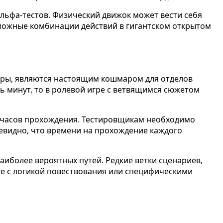
льфа-тестов. Физический движок может вести себя
зможные комбинации действий в гигантском открытом
игры, являются настоящим кошмаром для отделов
ть минут, то в ролевой игре с ветвящимся сюжетом
к часов прохождения. Тестировщикам необходимо
чевидно, что времени на прохождение каждого
иболее вероятных путей. Редкие ветки сценариев,
ые с логикой повествования или специфическими