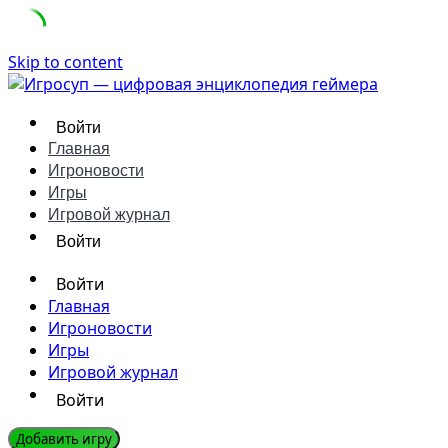
Skip to content
Войти
Главная
Игроновости
Игры
Игровой журнал
Войти
Войти
Главная
Игроновости
Игры
Игровой журнал
Войти
Добавить игру