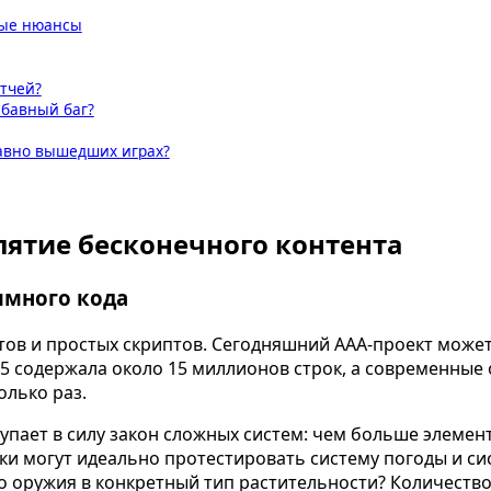
ные нюансы
тчей?
абавный баг?
давно вышедших играх?
ятие бесконечного контента
ммного кода
тов и простых скриптов. Сегодняшний AAA-проект може
 содержала около 15 миллионов строк, а современные о
олько раз.
тупает в силу закон сложных систем: чем больше элеме
и могут идеально протестировать систему погоды и сис
го оружия в конкретный тип растительности? Количеств