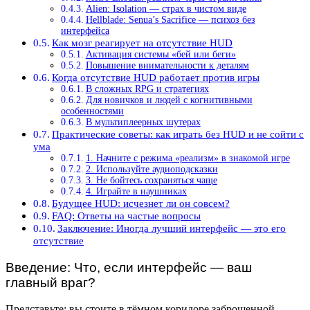
Alien: Isolation — страх в чистом виде
Hellblade: Senua’s Sacrifice — психоз без
интерфейса
Как мозг реагирует на отсутствие HUD
Активация системы «бей или беги»
Повышение внимательности к деталям
Когда отсутствие HUD работает против игры
В сложных RPG и стратегиях
Для новичков и людей с когнитивными
особенностями
В мультиплеерных шутерах
Практические советы: как играть без HUD и не сойти с
ума
1. Начните с режима «реализм» в знакомой игре
2. Используйте аудиоподсказки
3. Не бойтесь сохраняться чаще
4. Играйте в наушниках
Будущее HUD: исчезнет ли он совсем?
FAQ: Ответы на частые вопросы
Заключение: Иногда лучший интерфейс — это его
отсутствие
Введение: Что, если интерфейс — ваш
главный враг?
Представьте: вы стоите в тёмном коридоре заброшенной