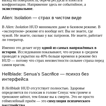
выход на поверхность, беречь ресурсы и избегать
конфронтации. Напряжение здесь не событийное, а
экзистенциальное
.
Alien: Isolation — страх в чистом виде
В
Alien: Isolation
HUD минимален даже в базовом режиме. В
«экспертном» режиме его вообще нет. Вы не знаете, где
чужой. Не знаете, сколько у вас патронов. Не знаете, работает
ли генератор.
Именно это делает игру
одной из самых напряжённых в
истории
. Исследования показывают, что игроки в среднем
проводят в укрытии на 40% больше времени в режиме без
HUD — потому что страх неизвестности сильнее страха перед
самим врагом.
Hellblade: Senua’s Sacrifice — психоз без
интерфейса
В
Hellblade
HUD отсутствует полностью. Здоровье
определяется по голосам в голове Сенуа: чем громче и
тревожнее шёпот, тем ближе вы к смерти. Это не просто
геймплейный приём — это
симуляция психического
расстройства
.