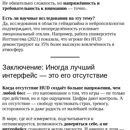
Не обязательно сложность, но
напряжённость и
требовательность к вниманию
— точно.
Есть ли научные исследования на эту тему?
Да, исследования в области геймдизайна и нейропсихологии
подтверждают, что неопределённость усиливает
эмоциональный отклик. Например, работа университета
Ноттингема (2021) показала, что игроки без HUD
демонстрируют на 35% более высокую вовлечённость в
атмосферу.
Заключение: Иногда лучший
интерфейс — это его отсутствие
Когда отсутствие HUD создаёт больше напряжения, чем
любой босс
— это напоминание о том, что игры — не только
про действия, но и про ощущения. Цифры дают контроль. А
их отсутствие — свободу чувствовать страх, тревогу,
осторожность и даже радость от малейшей победы.
В мире, где всё измеряется, подсчитывается и
оптимизируется, возможность
довериться себе, а не
интерфейсу
становится актом смелости. И именно в этом —