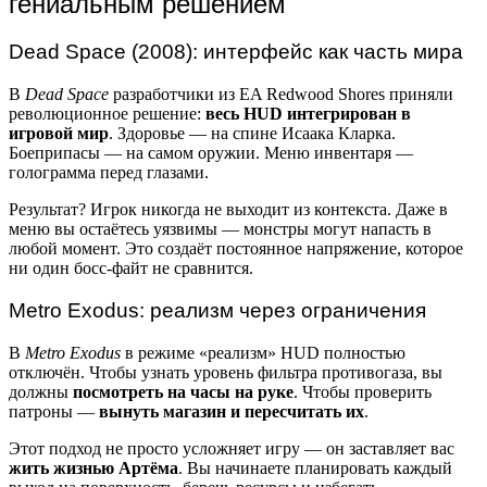
гениальным решением
Dead Space (2008): интерфейс как часть мира
В
Dead Space
разработчики из EA Redwood Shores приняли
революционное решение:
весь HUD интегрирован в
игровой мир
. Здоровье — на спине Исаака Кларка.
Боеприпасы — на самом оружии. Меню инвентаря —
голограмма перед глазами.
Результат? Игрок никогда не выходит из контекста. Даже в
меню вы остаётесь уязвимы — монстры могут напасть в
любой момент. Это создаёт постоянное напряжение, которое
ни один босс-файт не сравнится.
Metro Exodus: реализм через ограничения
В
Metro Exodus
в режиме «реализм» HUD полностью
отключён. Чтобы узнать уровень фильтра противогаза, вы
должны
посмотреть на часы на руке
. Чтобы проверить
патроны —
вынуть магазин и пересчитать их
.
Этот подход не просто усложняет игру — он заставляет вас
жить жизнью Артёма
. Вы начинаете планировать каждый