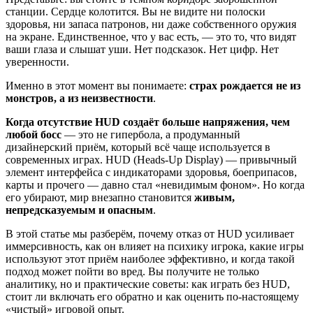
станции. Сердце колотится. Вы не видите ни полоски
здоровья, ни запаса патронов, ни даже собственного оружия
на экране. Единственное, что у вас есть, — это то, что видят
ваши глаза и слышат уши. Нет подсказок. Нет цифр. Нет
уверенности.
Именно в этот момент вы понимаете:
страх рождается не из
монстров, а из неизвестности
.
Когда отсутствие HUD создаёт больше напряжения, чем
любой босс
— это не гипербола, а продуманный
дизайнерский приём, который всё чаще используется в
современных играх. HUD (Heads-Up Display) — привычный
элемент интерфейса с индикаторами здоровья, боеприпасов,
карты и прочего — давно стал «невидимым фоном». Но когда
его убирают, мир внезапно становится
живым,
непредсказуемым и опасным
.
В этой статье мы разберём, почему отказ от HUD усиливает
иммерсивность, как он влияет на психику игрока, какие игры
используют этот приём наиболее эффективно, и когда такой
подход может пойти во вред. Вы получите не только
аналитику, но и практические советы: как играть без HUD,
стоит ли включать его обратно и как оценить по-настоящему
«чистый» игровой опыт.