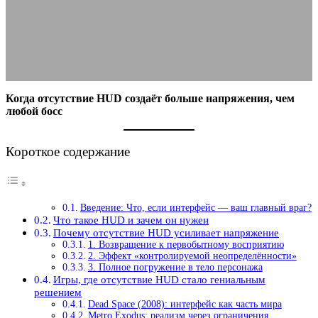
любой босс
01.11.2025
АВТОР ANA_EDITOR
КОММЕНТАРИЕВ НЕТ
Когда отсутствие HUD создаёт больше напряжения, чем
любой босс
Короткое содержание
Введение: Что, если интерфейс — ваш главный враг?
Что такое HUD и зачем он нужен
Почему отсутствие HUD усиливает напряжение
1. Возвращение к первобытному восприятию
2. Эффект «контролируемой неопределённости»
3. Полное погружение в тело персонажа
Игры, где отсутствие HUD стало гениальным
решением
Dead Space (2008): интерфейс как часть мира
Metro Exodus: реализм через ограничения