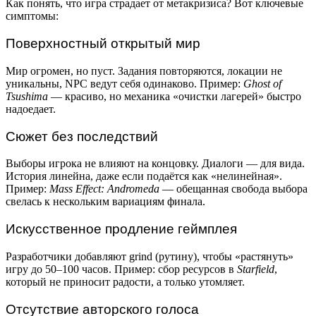
Как понять, что игра страдает от метакризиса? Вот ключевые
симптомы:
Поверхностный открытый мир
Мир огромен, но пуст. Задания повторяются, локации не
уникальны, NPC ведут себя одинаково. Пример:
Ghost of
Tsushima
— красиво, но механика «очистки лагерей» быстро
надоедает.
Сюжет без последствий
Выборы игрока не влияют на концовку. Диалоги — для вида.
История линейна, даже если подаётся как «нелинейная».
Пример:
Mass Effect: Andromeda
— обещанная свобода выбора
свелась к нескольким вариациям финала.
Искусственное продление геймплея
Разработчики добавляют grind (рутину), чтобы «растянуть»
игру до 50–100 часов. Пример: сбор ресурсов в
Starfield
,
который не приносит радости, а только утомляет.
Отсутствие авторского голоса