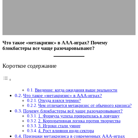
разочаровывают
02.10.2025
АВТОР ANA_EDITOR
КОММЕНТАРИЕВ НЕТ
Что такое «метакризис» в ААА-играх? Почему
блокбастеры все чаще разочаровывают?
Короткое содержание
Введение: когда ожидания выше реальности
Что такое «метакризис» в ААА-играх?
Откуда взялся термин?
Чем отличается метакризис от обычного кризиса?
Почему блокбастеры всё чаще разочаровывают?
1. Формула успеха превратилась в ловушку
2. Корпоративная логика против творчества
3. Игроки стали умнее
4. Рост влияния инди-сектора
Признаки метакризиса в современных ААА-играх