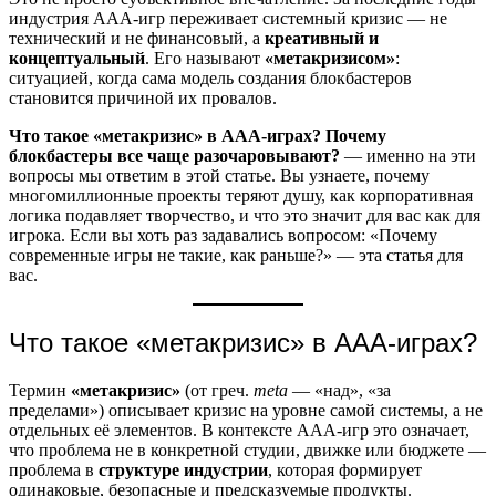
индустрия ААА-игр переживает системный кризис — не
технический и не финансовый, а
креативный и
концептуальный
. Его называют
«метакризисом»
:
ситуацией, когда сама модель создания блокбастеров
становится причиной их провалов.
Что такое «метакризис» в ААА-играх? Почему
блокбастеры все чаще разочаровывают?
— именно на эти
вопросы мы ответим в этой статье. Вы узнаете, почему
многомиллионные проекты теряют душу, как корпоративная
логика подавляет творчество, и что это значит для вас как для
игрока. Если вы хоть раз задавались вопросом: «Почему
современные игры не такие, как раньше?» — эта статья для
вас.
Что такое «метакризис» в ААА-играх?
Термин
«метакризис»
(от греч.
meta
— «над», «за
пределами») описывает кризис на уровне самой системы, а не
отдельных её элементов. В контексте ААА-игр это означает,
что проблема не в конкретной студии, движке или бюджете —
проблема в
структуре индустрии
, которая формирует
одинаковые, безопасные и предсказуемые продукты.