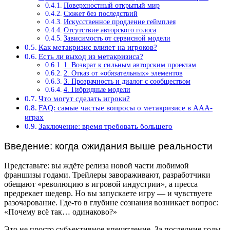
Поверхностный открытый мир
Сюжет без последствий
Искусственное продление геймплея
Отсутствие авторского голоса
Зависимость от сервисной модели
Как метакризис влияет на игроков?
Есть ли выход из метакризиса?
1. Возврат к сильным авторским проектам
2. Отказ от «обязательных» элементов
3. Прозрачность и диалог с сообществом
4. Гибридные модели
Что могут сделать игроки?
FAQ: самые частые вопросы о метакризисе в ААА-
играх
Заключение: время требовать большего
Введение: когда ожидания выше реальности
Представьте: вы ждёте релиза новой части любимой
франшизы годами. Трейлеры завораживают, разработчики
обещают «революцию в игровой индустрии», а пресса
предрекает шедевр. Но вы запускаете игру — и чувствуете
разочарование. Где-то в глубине сознания возникает вопрос:
«Почему всё так… одинаково?»
Это не просто субъективное впечатление. За последние годы