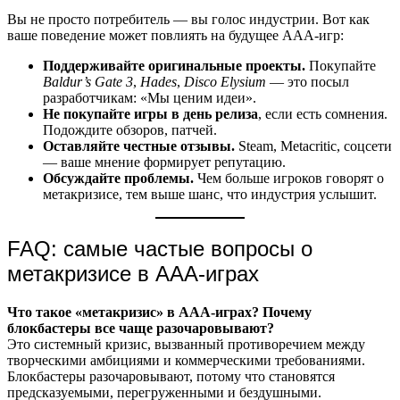
Вы не просто потребитель — вы голос индустрии. Вот как
ваше поведение может повлиять на будущее ААА-игр:
Поддерживайте оригинальные проекты.
Покупайте
Baldur’s Gate 3
,
Hades
,
Disco Elysium
— это посыл
разработчикам: «Мы ценим идеи».
Не покупайте игры в день релиза
, если есть сомнения.
Подождите обзоров, патчей.
Оставляйте честные отзывы.
Steam, Metacritic, соцсети
— ваше мнение формирует репутацию.
Обсуждайте проблемы.
Чем больше игроков говорят о
метакризисе, тем выше шанс, что индустрия услышит.
FAQ: самые частые вопросы о
метакризисе в ААА-играх
Что такое «метакризис» в ААА-играх? Почему
блокбастеры все чаще разочаровывают?
Это системный кризис, вызванный противоречием между
творческими амбициями и коммерческими требованиями.
Блокбастеры разочаровывают, потому что становятся
предсказуемыми, перегруженными и бездушными.