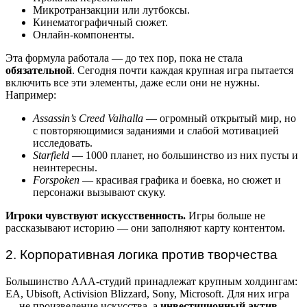
Микротранзакции или лутбоксы.
Кинематографичный сюжет.
Онлайн-компоненты.
Эта формула работала — до тех пор, пока не стала
обязательной
. Сегодня почти каждая крупная игра пытается
включить все эти элементы, даже если они не нужны.
Например:
Assassin’s Creed Valhalla
— огромный открытый мир, но
с повторяющимися заданиями и слабой мотивацией
исследовать.
Starfield
— 1000 планет, но большинство из них пусты и
неинтересны.
Forspoken
— красивая графика и боевка, но сюжет и
персонажи вызывают скуку.
Игроки чувствуют искусственность.
Игры больше не
рассказывают историю — они заполняют карту контентом.
2. Корпоративная логика против творчества
Большинство ААА-студий принадлежат крупным холдингам:
EA, Ubisoft, Activision Blizzard, Sony, Microsoft. Для них игра
— не произведение искусства, а
инвестиционный актив
.