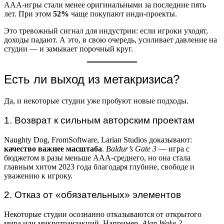
ААА-игры стали менее оригинальными за последние пять
лет. При этом
52%
чаще покупают инди-проекты.
Это тревожный сигнал для индустрии: если игроки уходят,
доходы падают. А это, в свою очередь, усиливает давление на
студии — и замыкает порочный круг.
Есть ли выход из метакризиса?
Да, и некоторые студии уже пробуют новые подходы.
1. Возврат к сильным авторским проектам
Naughty Dog, FromSoftware, Larian Studios доказывают:
качество важнее масштаба
.
Baldur’s Gate 3
— игра с
бюджетом в разы меньше ААА-среднего, но она стала
главным хитом 2023 года благодаря глубине, свободе и
уважению к игроку.
2. Отказ от «обязательных» элементов
Некоторые студии осознанно отказываются от открытого
мира или микротранзакций. Например,
Alan Wake 2
—