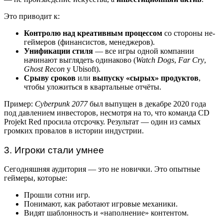
Это приводит к:
Контролю над креативным процессом
со стороны не-
геймеров (финансистов, менеджеров).
Унификации стиля
— все игры одной компании
начинают выглядеть одинаково (
Watch Dogs
,
Far Cry
,
Ghost Recon
у Ubisoft).
Срыву сроков
или
выпуску «сырых» продуктов
,
чтобы уложиться в квартальные отчёты.
Пример:
Cyberpunk 2077
был выпущен в декабре 2020 года
под давлением инвесторов, несмотря на то, что команда CD
Projekt Red просила отсрочку. Результат — один из самых
громких провалов в истории индустрии.
3. Игроки стали умнее
Сегодняшняя аудитория — это не новички. Это опытные
геймеры, которые:
Прошли сотни игр.
Понимают, как работают игровые механики.
Видят шаблонность и «наполнение» контентом.