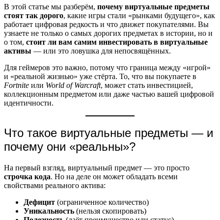
В этой статье мы разберём,
почему виртуальные предметы
стоят так дорого
, какие игры стали «рынками будущего», как
работает цифровая редкость и что движет покупателями. Вы
узнаете не только о самых дорогих предметах в истории, но и
о том,
стоит ли вам самим инвестировать в виртуальные
активы
— или это ловушка для непосвящённых.
Для геймеров это важно, потому что граница между «игрой»
и «реальной жизнью» уже стёрта. То, что вы покупаете в
Fortnite
или
World of Warcraft
, может стать инвестицией,
коллекционным предметом или даже частью вашей цифровой
идентичности.
Что такое виртуальные предметы — и
почему они «реальны»?
На первый взгляд, виртуальный предмет — это просто
строчка кода
. Но на деле он может обладать всеми
свойствами реального актива:
Дефицит
(ограниченное количество)
Уникальность
(нельзя скопировать)
Полезность
(даёт преимущество или статус)