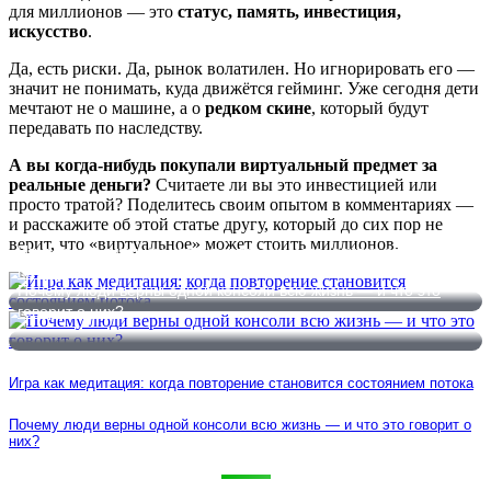
для миллионов — это
статус, память, инвестиция,
искусство
.
Да, есть риски. Да, рынок волатилен. Но игнорировать его —
значит не понимать, куда движётся гейминг. Уже сегодня дети
мечтают не о машине, а о
редком скине
, который будут
передавать по наследству.
А вы когда-нибудь покупали виртуальный предмет за
реальные деньги?
Считаете ли вы это инвестицией или
просто тратой? Поделитесь своим опытом в комментариях —
и расскажите об этой статье другу, который до сих пор не
верит, что «виртуальное» может стоить миллионов.
Игра как медитация: когда повторение становится состоянием
потока
Почему люди верны одной консоли всю жизнь — и что это
говорит о них?
Игра как медитация: когда повторение становится состоянием потока
Почему люди верны одной консоли всю жизнь — и что это говорит о
них?