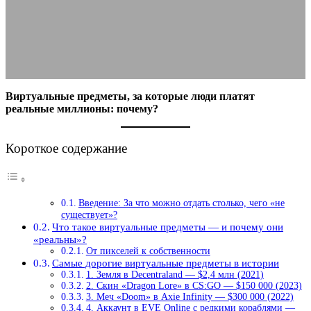
почему?
09.11.2025
АВТОР ANA_EDITOR
КОММЕНТАРИЕВ НЕТ
Виртуальные предметы, за которые люди платят
реальные миллионы: почему?
Короткое содержание
Введение: За что можно отдать столько, чего «не
существует»?
Что такое виртуальные предметы — и почему они
«реальны»?
От пикселей к собственности
Самые дорогие виртуальные предметы в истории
1. Земля в Decentraland — $2,4 млн (2021)
2. Скин «Dragon Lore» в CS:GO — $150 000 (2023)
3. Меч «Doom» в Axie Infinity — $300 000 (2022)
4. Аккаунт в EVE Online с редкими кораблями —