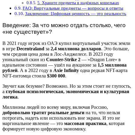
5. Храните предметы в надёжных кошельках
FAQ: Виртуальные предметы — вопросы и ответы
Заключение: Цифровая ценность — это реальность
Введение: За что можно отдать столько, чего
«не существует»?
В 2021 году игрок из ОАЭ купил виртуальный участок земли
в игре
Decentraland
за
2,4 миллиона долларов
. Это больше,
чем средняя цена дома в Лос-Анджелесе. В 2023 году
уникальный скин из
Counter-Strike 2
— «Dragon Lore» в
идеальном состоянии — ушёл на аукционе за
1,5 миллиона
рублей
. А в 2022 году в
Axie Infinity
одна редкая NFT-карта
NFT-питомца стоила
$300 000
.
Звучит как безумие? Возможно. Но за этим стоит не глупость,
а
глубокая психологическая, экономическая и культурная
логика
.
Миллионы людей по всему миру, включая Россию,
добровольно тратят реальные деньги
на то, что нельзя
потрогать, надеть или использовать вне экрана. И это не
маргинальное явление — это
массовая практика
, которая
формирует новую цифровую экономику.