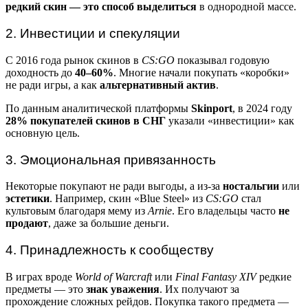
редкий скин — это способ выделиться
в однородной массе.
2. Инвестиции и спекуляции
С 2016 года рынок скинов в
CS:GO
показывал годовую
доходность до
40–60%
. Многие начали покупать «коробки»
не ради игры, а как
альтернативный актив
.
По данным аналитической платформы
Skinport
, в 2024 году
28% покупателей скинов в СНГ
указали «инвестиции» как
основную цель.
3. Эмоциональная привязанность
Некоторые покупают не ради выгоды, а из-за
ностальгии
или
эстетики
. Например, скин «Blue Steel» из
CS:GO
стал
культовым благодаря мему из
Arnie
. Его владельцы часто
не
продают
, даже за большие деньги.
4. Принадлежность к сообществу
В играх вроде
World of Warcraft
или
Final Fantasy XIV
редкие
предметы — это
знак уважения
. Их получают за
прохождение сложных рейдов. Покупка такого предмета —