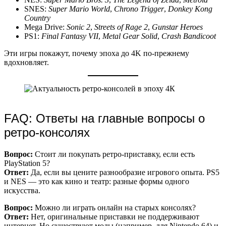
SNES:
Super Mario World
,
Chrono Trigger
,
Donkey Kong
Country
Mega Drive:
Sonic 2
,
Streets of Rage 2
,
Gunstar Heroes
PS1:
Final Fantasy VII
,
Metal Gear Solid
,
Crash Bandicoot
Эти игры покажут, почему эпоха до 4K по-прежнему
вдохновляет.
FAQ: Ответы на главные вопросы о
ретро-консолях
Вопрос:
Стоит ли покупать ретро-приставку, если есть
PlayStation 5?
Ответ:
Да, если вы цените разнообразие игрового опыта. PS5
и NES — это как кино и театр: разные формы одного
искусства.
Вопрос:
Можно ли играть онлайн на старых консолях?
Ответ:
Нет, оригинальные приставки не поддерживают
интернет. Но существуют моды (например, для Nintendo 64) и