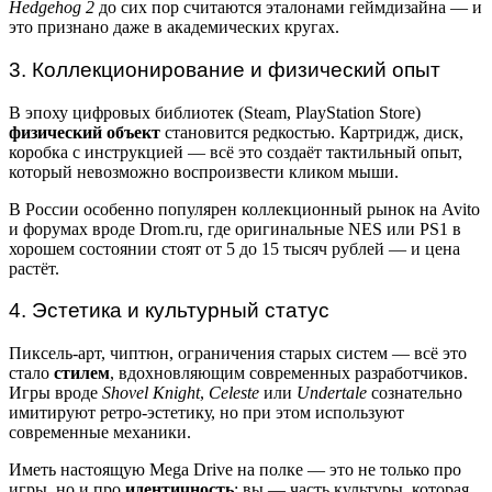
Hedgehog 2
до сих пор считаются эталонами геймдизайна — и
это признано даже в академических кругах.
3. Коллекционирование и физический опыт
В эпоху цифровых библиотек (Steam, PlayStation Store)
физический объект
становится редкостью. Картридж, диск,
коробка с инструкцией — всё это создаёт тактильный опыт,
который невозможно воспроизвести кликом мыши.
В России особенно популярен коллекционный рынок на Avito
и форумах вроде Drom.ru, где оригинальные NES или PS1 в
хорошем состоянии стоят от 5 до 15 тысяч рублей — и цена
растёт.
4. Эстетика и культурный статус
Пиксель-арт, чиптюн, ограничения старых систем — всё это
стало
стилем
, вдохновляющим современных разработчиков.
Игры вроде
Shovel Knight
,
Celeste
или
Undertale
сознательно
имитируют ретро-эстетику, но при этом используют
современные механики.
Иметь настоящую Mega Drive на полке — это не только про
игры, но и про
идентичность
: вы — часть культуры, которая