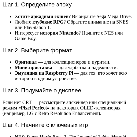
Шаг 1. Определите эпоху
Хотите
аркадный экшен
? Выбирайте Sega Mega Drive.
Любите
глубокие RPG
? Обратите внимание на SNES
или PlayStation 1.
Интересует
история Nintendo
? Начните с NES или
Game Boy.
Шаг 2. Выберите формат
Оригинал
— для коллекционеров и пуритан.
Мини-приставка
— для удобства и надёжности.
Эмуляция на Raspberry Pi
— для тех, кто хочет всю
историю в одном устройстве.
Шаг 3. Подумайте о дисплее
Если нет CRT — рассмотрите апскейлер или специальный
режим «Pixel Perfect»
на некоторых OLED-телевизорах
(например, LG с Retro Resolution Enhancement).
Шаг 4. Начните с ключевых игр
NES:
Super Mario Bros. 3
,
The Legend of Zelda
,
Metroid