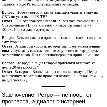
сервисы вроде Parsec для стриминга эмуляции.
Вопрос:
Почему ретро-игры не выглядят «размытыми» на
CRT, но ужасны на 4K-ТВ?
Ответ:
CRT отображает пиксели 1:1 без масштабирования.
Современные ТВ «натягивают» низкое разрешение на
3840×2160, создавая артефакты.
Вопрос:
Есть ли смысл в оригинальных консолях, если есть
эмуляторы?
Ответ:
Эмуляторы удобны, но оригинал даёт
аутентичный
опыт
: звук загрузки, тактильные ощущения от картриджа,
отсутствие лагов. Для коллекционеров это принципиально.
Вопрос:
Не вредно ли для старой приставки включать её
после 20 лет простоя?
Ответ:
Есть риск. Конденсаторы могли высохнуть. Перед
включением желательно провести осмотр или отдать технику
на диагностику.
Заключение: Ретро — не побег от
прогресса, а диалог с историей