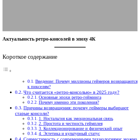
30.11.2025
АВТОР ANA_EDITOR
КОММЕНТАРИЕВ НЕТ
Актуальность ретро-консолей в эпоху 4К
Короткое содержание
Введение: Почему миллионы геймеров возвращаются
к пикселям?
Что считается «ретро-консолью» в 2025 году?
Основные эпохи ретро-гейминга
Почему именно эти поколения?
Причины возвращения: почему геймеры выбирают
старые консоли?
1. Ностальгия как эмоциональная связь
2. Простота и честность геймплея
3. Коллекционирование и физический опыт
4. Эстетика и культурный статус
Совместимость с современными технологиями: можно