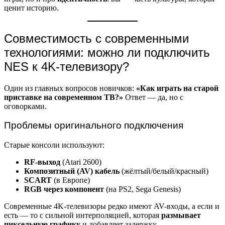
ценит историю.
Совместимость с современными
технологиями: можно ли подключить
NES к 4K-телевизору?
Один из главных вопросов новичков:
«Как играть на старой
приставке на современном ТВ?»
Ответ — да, но с
оговорками.
Проблемы оригинального подключения
Старые консоли используют:
RF-выход
(Atari 2600)
Композитный (AV) кабель
(жёлтый/белый/красный)
SCART
(в Европе)
RGB через компонент
(на PS2, Sega Genesis)
Современные 4K-телевизоры редко имеют AV-входы, а если и
есть — то с сильной интерполяцией, которая
размывает
пиксельную графику
и добавляет задержку.