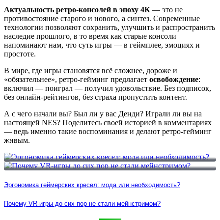
Актуальность ретро-консолей в эпоху 4К
— это не
противостояние старого и нового, а синтез. Современные
технологии позволяют сохранить, улучшить и распространить
наследие прошлого, в то время как старые консоли
напоминают нам, что суть игры — в геймплее, эмоциях и
простоте.
В мире, где игры становятся всё сложнее, дороже и
«обязательнее», ретро-гейминг предлагает
освобождение
:
включил — поиграл — получил удовольствие. Без подписок,
без онлайн-рейтингов, без страха пропустить контент.
А с чего начали вы? Был ли у вас Денди? Играли ли вы на
настоящей NES? Поделитесь своей историей в комментариях
— ведь именно такие воспоминания и делают ретро-гейминг
живым.
Эргономика геймерских кресел: мода или необходимость?
Почему VR-игры до сих пор не стали мейнстримом?
Эргономика геймерских кресел: мода или необходимость?
Почему VR-игры до сих пор не стали мейнстримом?