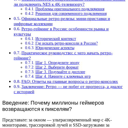
ли подключить NES к 4K-телевизору?
Проблемы оригинального подключения
Решения для современного подключения
Официальные ретро-релизы: мини-приставки и
цифровые коллекции
Ретро-гейминг в России: особенности рынка и
культуры
Исторический контекст
Где искать ретро-консоли в России?
Юридические аспекты
Практическое руководство: с чего начать ретро-
гейминг?
Шаг 1. Определите эпоху
Шаг 2. Выберите формат
Шаг 3. Подумайте о дисплее
Шаг 4. Начните с ключевых игр
FAQ: Ответы на главные вопросы о ретро-консолях
Заключение: Ретро — не побег от прогресса, а диалог
с историей
Введение: Почему миллионы геймеров
возвращаются к пикселям?
Представьте: за окном — ультрасовременный мир с 4K-
мониторами, трассировкой лучей и SSD-загрузками за