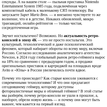
секунды. А на вашем столе — пыльная приставка Nintendo
Entertainment System 1985 года, подключённая через
композитный кабель к маленькому CRT-телевизору. Вы
запускаете
Super Mario Bros.
— и внезапно чувствуете то же
волнение, что и в детстве. Никаких обновлений, микро
транзакций, онлайн-рейтингов — только чистая,
сосредоточенная игра.
Звучит ностальгично? Возможно. Но
актуальность ретро-
консолей в эпоху 4К
— это не просто ностальгия. Это
культурный, технологический и даже психологический
феномен, который набирает обороты по всему миру, включая
Россию. Согласно исследованию аналитического агентства
Newzoo, в 2024 году глобальный рынок ретро-гейминга вырос
на 18% по сравнению с предыдущим годом, а продажи
оригинальных приставок и картриджей на площадках вроде
Avito и «Юлы» в России увеличились почти вдвое.
Почему это происходит? Как старые консоли уживаются с
современными технологиями? И что они предлагают
сегодняшнему геймеру, которому доступны
фотореалистичные миры и облачный гейминг? В этой статье
мы разберём, почему ретро-консоли не ушли в прошлое, а,
наоборот, обрели новую жизнь — и почему они могут быть
важнее, чем кажется на первый взгляд.