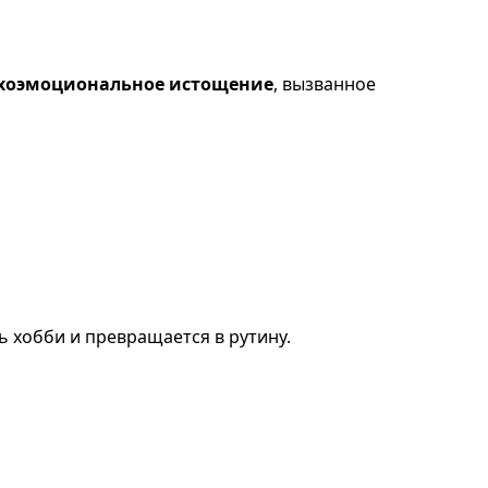
хоэмоциональное истощение
, вызванное
ть хобби и превращается в рутину.