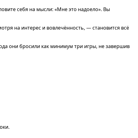
ловите себя на мысли: «Мне это надоело». Вы
мотря на интерес и вовлечённость, — становится всё
ода они бросили как минимум три игры, не завершив
оки.