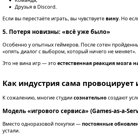
Команда;
Друзья в Discord.
Если вы перестаёте играть, вы чувствуете
вину
. Но ес
5. Потеря новизны: «всё уже было»
Особенно у опытных геймеров. После сотен пройденны
«опять диалог с выбором, который ничего не меняет».
Это не вина игр — это
естественная реакция мозга 
Как индустрия сама провоцирует 
К сожалению, многие студии
сознательно
создают усл
Модель «игрового сервиса» (Games-as-a-Serv
Вместо одноразовой покупки —
постоянные обновле
устали.