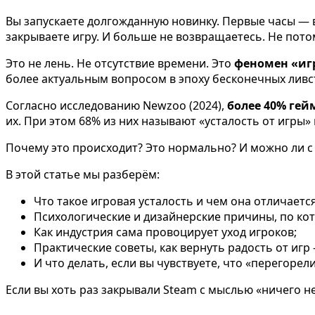
Вы запускаете долгожданную новинку. Первые часы — в
закрываете игру. И больше не возвращаетесь. Не пото
Это не лень. Не отсутствие времени. Это
феномен «игр
более актуальным вопросом в эпоху бесконечных ливс
Согласно исследованию Newzoo (2024),
более 40% гей
их. При этом 68% из них называют «усталость от игры»
Почему это происходит? Это нормально? И можно ли с
В этой статье мы разберём:
Что такое игровая усталость и чем она отличаетс
Психологические и дизайнерские причины, по ко
Как индустрия сама провоцирует уход игроков;
Практические советы, как вернуть радость от игр 
И что делать, если вы чувствуете, что «перегоре
Если вы хоть раз закрывали Steam с мыслью «ничего не