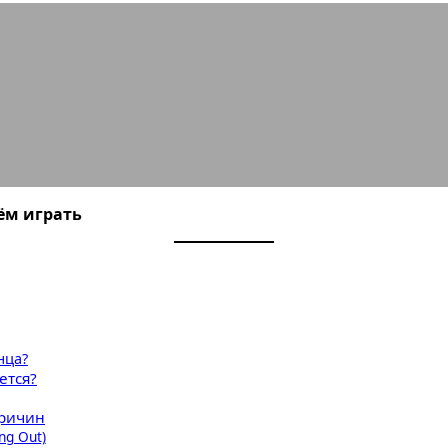
ровой усталости»: почему мы пере
ём играть
нца?
ется?
причин
ng Out)