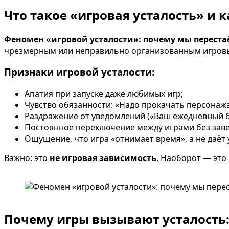
Что такое «игровая усталость» и к
Феномен «игровой усталости»: почему мы переста
чрезмерным или неправильно организованным игров
Признаки игровой усталости:
Апатия при запуске даже любимых игр;
Чувство обязанности: «Надо прокачать персонажа»
Раздражение от уведомлений («Ваш ежедневный бо
Постоянное переключение между играми без зав
Ощущение, что игра «отнимает время», а не даёт 
Важно: это
не игровая зависимость
. Наоборот — это
Почему игры вызывают усталость