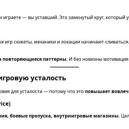
ли играете — вы уставший. Это замкнутый круг, который у
х игр сюжеты, механики и локации начинают сливаться
на повторяющиеся паттерны
. И без новизны мотивация 
игровую усталость
овия для усталости — потому что это
повышает вовлеч
ice)
ния, боевые пропуска, внутриигровые магазины
. Це