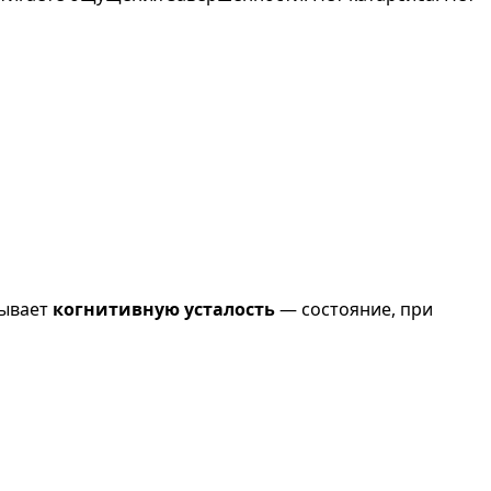
зывает
когнитивную усталость
— состояние, при