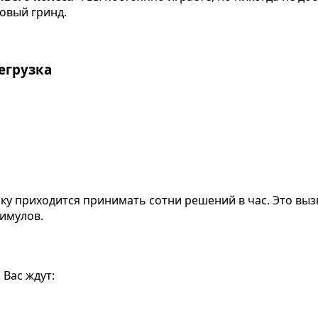
овый гринд.
егрузка
оку приходится принимать сотни решений в час. Это вы
тимулов.
 Вас ждут: