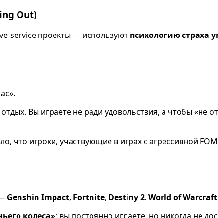
ing Out)
ve-service проекты — используют
психологию страха 
ас».
 в отдых. Вы играете не ради удовольствия, а чтобы «не 
ло, что игроки, участвующие в играх с агрессивной FO
 —
Genshin Impact
,
Fortnite
,
Destiny 2
,
World of Warcraft
чьего колеса»
: вы постоянно играете, но никогда не д