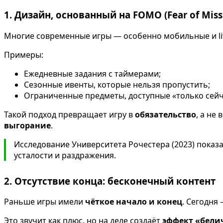
1. Дизайн, основанный на FOMO (Fear of Miss
Многие современные игры — особенно мобильные и li
Примеры:
Ежедневные задания с таймерами;
Сезонные ивенты, которые нельзя пропустить;
Ограниченные предметы, доступные «только сейч
Такой подход превращает игру в
обязательство
, а не
выгорание
.
Исследование Университета Рочестера (2023) показа
усталости и раздражения.
2. Отсутствие конца: бесконечный контент
Раньше игры имели
чёткое начало и конец
. Сегодня
Это звучит как плюс, но на деле создаёт
эффект «бели