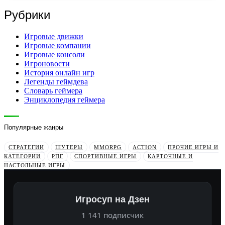
Рубрики
Игровые движки
Игровые компании
Игровые консоли
Игроновости
История онлайн игр
Легенды геймдева
Словарь геймера
Энциклопедия геймера
Популярные жанры
СТРАТЕГИИ
ШУТЕРЫ
MMORPG
ACTION
ПРОЧИЕ ИГРЫ И
КАТЕГОРИИ
РПГ
СПОРТИВНЫЕ ИГРЫ
КАРТОЧНЫЕ И
НАСТОЛЬНЫЕ ИГРЫ
Игросуп на Дзен
1 141 подписчик