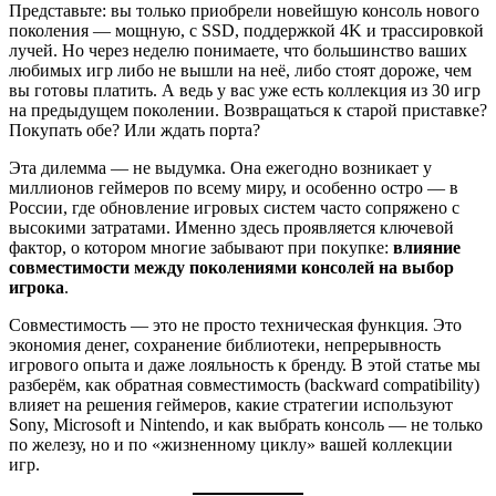
Представьте: вы только приобрели новейшую консоль нового
поколения — мощную, с SSD, поддержкой 4K и трассировкой
лучей. Но через неделю понимаете, что большинство ваших
любимых игр либо не вышли на неё, либо стоят дороже, чем
вы готовы платить. А ведь у вас уже есть коллекция из 30 игр
на предыдущем поколении. Возвращаться к старой приставке?
Покупать обе? Или ждать порта?
Эта дилемма — не выдумка. Она ежегодно возникает у
миллионов геймеров по всему миру, и особенно остро — в
России, где обновление игровых систем часто сопряжено с
высокими затратами. Именно здесь проявляется ключевой
фактор, о котором многие забывают при покупке:
влияние
совместимости между поколениями консолей на выбор
игрока
.
Совместимость — это не просто техническая функция. Это
экономия денег, сохранение библиотеки, непрерывность
игрового опыта и даже лояльность к бренду. В этой статье мы
разберём, как обратная совместимость (backward compatibility)
влияет на решения геймеров, какие стратегии используют
Sony, Microsoft и Nintendo, и как выбрать консоль — не только
по железу, но и по «жизненному циклу» вашей коллекции
игр.