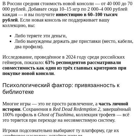
В России средняя стоимость новой консоли — от 40 000 до 70
000 рублей. Добавьте сюда 10–15 игр по 2 000–4 000 рублей
каждая — и вы получите
инвестицию в 60–100 тысяч
рублей
. Если новая консоль не поддерживает вашу
коллекцию, вы:
Либо теряете эти деньги,
Либо вынуждены держать две приставки (место, кабели,
два профиля).
Исследование, проведённое в 2024 году среди российских
геймеров, показало:
63% респондентов рассматривали
совместимость как один из трёх главных критериев при
покупке новой консоли
.
Психологический фактор: привязанность к
библиотеке
Многие игры — это не просто развлечение, а
часть личной
истории
. Сохранения в
Red Dead Redemption 2
, завершённый
100% профиль в
Ghost of Tsushima
, коллекция трофеев — всё
это теряется при переходе на несовместимую систему.
Игроки подсознательно выбирают ту платформу, где их
«цифровое наследие» остаётся живым.