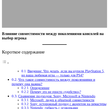
выбор игрока
30.11.2025
АВТОР ANA_EDITOR
КОММЕНТАРИЕВ НЕТ
Влияние совместимости между поколениями консолей на
выбор игрока
Короткое содержание
Введение: Что делать, если вы купили PlayStation 5,
но ваша любимая игра — только для PS4?
Что такое совместимость между поколениями и
почему она важна?
Определение
Почему это не просто «удобство»?
Сравнение подходов: Sony, Microsoft и Nintendo
Microsoft: лидер в обратной совместимости
Sony: осторожный подход с акцентом на ремастеры
Nintendo: гибкость с оговорками