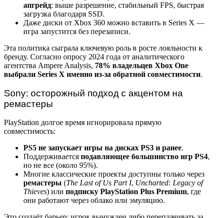
апгрейд
: выше разрешение, стабильный FPS, быстрая
загрузка благодаря SSD.
Даже диски от Xbox 360 можно вставить в Series X —
игра запустится без перезаписи.
Эта политика сыграла ключевую роль в росте лояльности к
бренду. Согласно опросу 2024 года от аналитического
агентства Ampere Analysis,
78% владельцев Xbox One
выбрали Series X именно из-за обратной совместимости
.
Sony: осторожный подход с акцентом на
ремастеры
PlayStation долгое время игнорировала прямую
совместимость:
PS5 не запускает игры на дисках PS3 и ранее
.
Поддерживается
подавляющее большинство игр PS4
,
но не все (около 95%).
Многие классические проекты доступны только через
ремастеры
(
The Last of Us Part I
,
Uncharted: Legacy of
Thieves
) или
подписку PlayStation Plus Premium
, где
они работают через облако или эмуляцию.
Это создаёт барьер: игрок вынужден либо переплачивать за