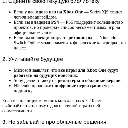
1. Оцените свою текущую библиотеку
Если у вас
много игр на Xbox One
— Series X|S станет
логичным апгрейдом.
Если вы
владелец PS4
— PS5 поддержит большинство
проектов, но проверьте список несовместимых игр на
официальном сайте.
Если вы коллекционируете
ретро-игры
— Nintendo
Switch Online может заменить физические картриджи, но
не все.
2. Учитывайте будущее
Microsoft заявляет, что
все игры для Xbox One будут
работать на будущих консолях
.
Sony делает ставку на
ремастеры и облачные версии
.
Nintendo продолжит
цифровые переиздания
через
подписку.
Если вы планируете менять консоль раз в 7–10 лет —
выбирайте платформу с долгосрочной стратегией
совместимости.
3. Не забывайте про облачные решения